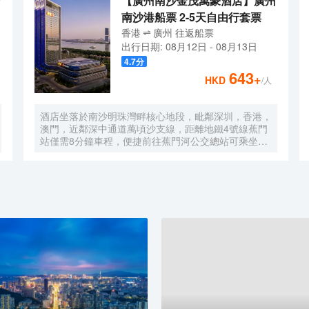
【廣州南沙金茂萬豪酒店】廣州
南沙港船票 2-5天自由行套票
香港
廣州
往返
船票
出行日期:
08月12日
-
08月13日
4.7
分
643
+
HKD
/人
酒店坐落於南沙明珠灣畔核心地段，毗鄰深圳，香港，
澳門，近鄰深中通道萬頃沙支線，距離地鐵4號線蕉門
站僅需8分鐘車程，便捷前往蕉門河公交總站可乘坐機
場大巴快線或深中跨市公交等，快速連接大灣區核心商
圈，距離深圳國際寶安機場僅需50分鐘車程。店內提
供小馬智行無人駕駛體驗券，可輕鬆前往南沙天后宮、
南沙濕地公園、廣汽科技館及環宇城購物中心等。 酒
店共有261間以海洋為設計靈感的客房及套房，詮釋現
代經典與優雅，滿足休閒賓客對在地文化的探索與體
驗。配備粵式風味的林苑中餐廳、中西結合的漁人碼頭
全日餐廳以及”雙重身份”的薄荷酒吧，體驗創新融合的
珍饈美饌。酒店擁有馬丁叔叔的農場，小朋友們可盡情
與小動物們互動亦或參與馬丁叔叔課堂，共度愉快的親
子時光。同時，酒店擁有1,600平方米的宴會及會議場
地以及寬敞的戶外草坪，可滿足不同的會議及宴會需
求，無論商務出行亦或休閒旅遊期待與您共赴南沙，遇