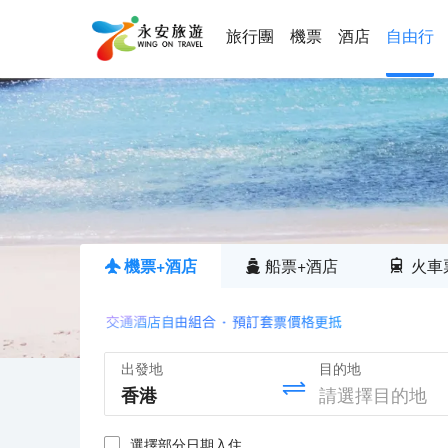
旅行團
機票
酒店
自由行
機票+酒店
船票+酒店
火車
出發地
目的地
選擇部分日期入住