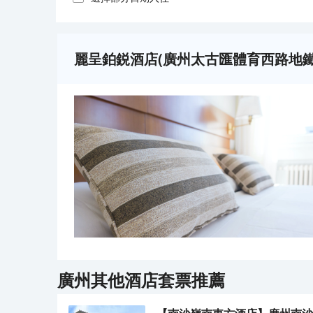
麗呈鉑鋭酒店(廣州太古匯體育西路地鐵
廣州
其他酒店套票推薦