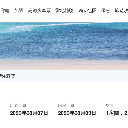
郵輪
船票
高鐵火車票
當地體驗
獨立包團
優惠
旅遊
票+酒店
出發日期
回程日期
數量
2026年08月07日
2026年08月09日
1房間，
2