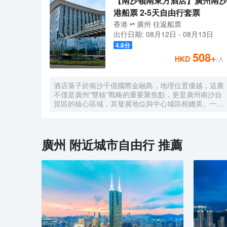
【南沙嶺南東方酒店】廣州南沙
港船票 2-5天自由行套票
香港
廣州
往返
船票
出行日期:
08月12日
-
08月13日
4.8
分
508
+
HKD
/人
酒店落子於南沙千億國際金融島，地理位置優越，這裏
不僅是廣州“雙核”戰略的重要聚焦點，更是廣州南沙自
貿區的核心區域，其發展地位與中心城區相媲美。一小
時便捷可達深圳、香港、澳門等國內主要城市。 酒店
的設計匠心獨運，融入中式古典美學。飄檐承襲古典起
翹之韻，整體造型俯瞰如字母“A”，既展中國氣派，又
含西式願景——Amazing（令人驚歎），
廣州
附近城市自由行 推薦
Astonishing（令人震撼），隱含着酒店將成為南沙乃
至全球矚目的中式美學新地標的美好期許。 酒店作為
南沙國際會展中心綜合體重要組成部分，以“木棉花
開，鴻翔海絲”之設計理念，以大灣區金融新地標之姿
態，締造南沙“立足灣區、協同港澳、面向世界”的實踐
範本。