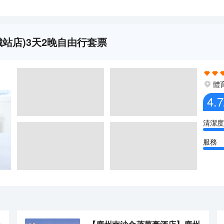
站店)3天2晚自由行套票
體
4.7
清潔度
服務