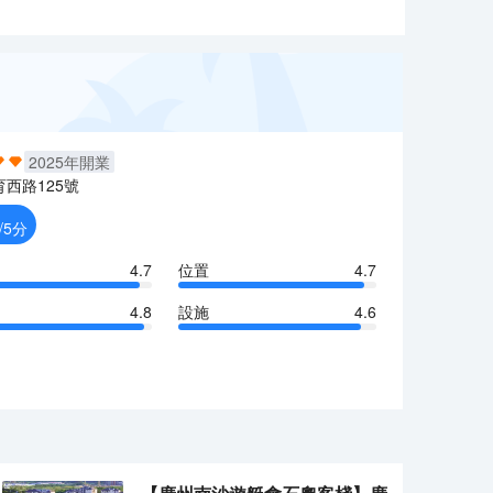
2025
年開業
育西路125號
/5分
4.7
位置
4.7
4.8
設施
4.6