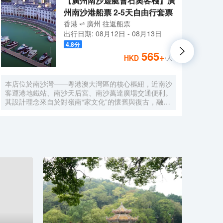
【廣州南沙遊艇會石奧客棧】廣
州南沙港船票 2-5天自由行套票
香港
廣州
往返
船票
出行日期:
08月12日
-
08月13日
4.8
分
565
+
HKD
/人
本店位於南沙灣——粵港澳大灣區的核心樞紐，近南沙
酒店
客運港地鐵站、南沙天后宮、南沙萬達廣場交通便利。
利。美
其設計理念來自於對嶺南“家文化”的懷舊與復古，融合
務酒
南洋傢俱的熱情奔放精髓，是一家現代海上絲綢之路上
廈內1
讓各路賓客品味嶺南與南洋風情的輕鬆茶室精品酒店，
會、
在經典家居與裝潢中重逢嶺南文化的歸屬感。 客棧共
生傾
五層，一層為大堂及茶室，二至五層為客房，寬敞、舒
雅，
適、風格各異的客房眾多；供賓客休閒暢談的石奧茶
恒壓
室，主要提供早餐、茶點、飲品、簡餐等服務；同時亦
浴缸
與中國大陸獲得“五金錨”獎的南沙遊艇會提供宴會/婚
工作人
宴/會議、中西式餐飲、遊艇觀光/租賃、帆船租賃/體
Bet
驗、遊艇帆船駕證考取等不同種服務功能，打造出一種
特色的休閒度假空間。