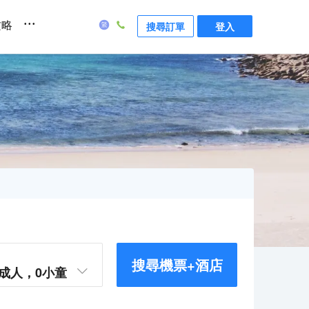
...
攻略
搜尋訂單
登入
搜尋機票+酒店
成人，
0
小童