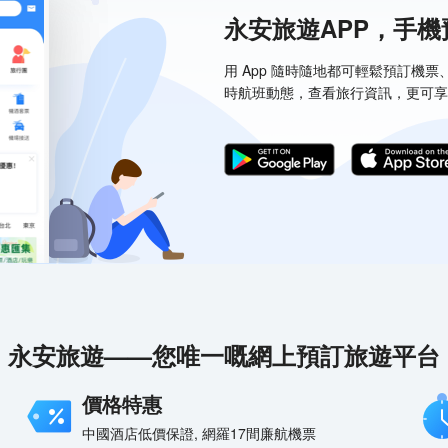
永安旅遊APP，手
用 App 隨時隨地都可輕鬆預訂機
時航班動態，查看旅行資訊，更可享
永安旅遊——您唯一嘅網上預訂旅遊平台
價格特惠
中國酒店低價保證, 網羅17間廉航機票