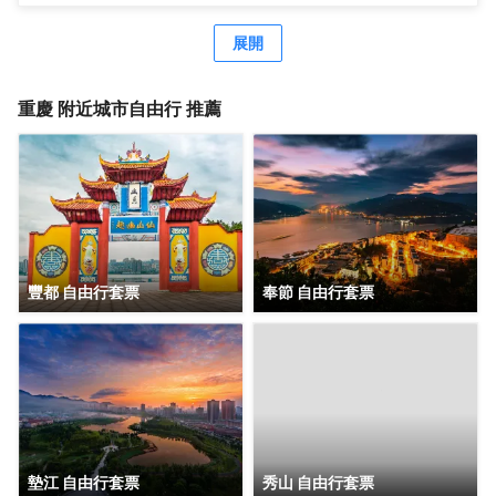
食；配套健身設施、540平米無柱式凱悅宴會廳、靈動的會
議空間及1,000平米戶外屋頂花園步道，綠徑通幽，適合舉辦
展開
各種主題活動。
重慶
附近城市自由行 推薦
豐都 自由行套票
奉節 自由行套票
墊江 自由行套票
秀山 自由行套票