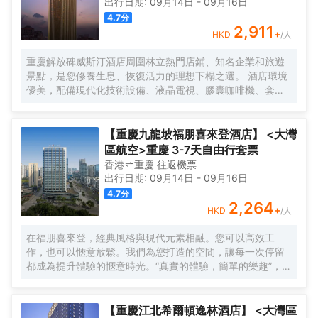
出行日期:
09月14日
-
09月16日
4.7
分
2,911
+
HKD
/人
重慶解放碑威斯汀酒店周圍林立熱門店鋪、知名企業和旅遊
景點，是您修養生息、恢復活力的理想下榻之選。 酒店環境
優美，配備現代化技術設備、液晶電視、膠囊咖啡機、套房
配備戴森吹風機、高速 Wi-Fi 和特色天夢之床，宛如繁華都
市之中的安逸綠洲。
【重慶九龍坡福朋喜來登酒店】 <大灣
區航空>重慶 3-7天自由行套票
香港
重慶
往返
機票
出行日期:
09月14日
-
09月16日
4.7
分
2,264
+
HKD
/人
在福朋喜來登，經典風格與現代元素相融。您可以高效工
作，也可以愜意放鬆。我們為您打造的空間，讓每一次停留
都成為提升體驗的愜意時光。“真實的體驗，簡單的樂趣”，強
調為現代旅行者提供輕鬆無壓力、物有所值的住宿體驗。
【重慶江北希爾頓逸林酒店】 <大灣區