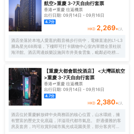
航空>重慶 3-7天自由行套票
香港
重慶
往返
機票
出行日期:
09月14日
-
09月16日
4.7
分
2,269
+
HKD
/人
酒店坐落於本地人愛逛的觀音橋步行街中，電梯直達的L1-L3
層為星光68商場，下樓即可打卡購物中心室內單體全景柱狀
海洋館。酒店周邊娛樂設施與市井美食雲集，毗鄰必吃榜叁
步梯火鍋、朱光玉火鍋，本地人氣商場北城天街、本地美食
街及酒吧街-九街，文藝打卡點北倉文創園，是繁華鬧市的靜
謐下榻之選，亦可同時感受本地市井與時尚都會的穿越樂
【重慶大都會凱悅酒店】 <大灣區航空
趣。
>重慶 3-7天自由行套票
香港
重慶
往返
機票
出行日期:
09月14日
-
09月16日
4.7
分
2,380
+
HKD
/人
酒店位於重慶解放碑中央商務區的核心位置，山水環繞，擁
有豐富的歷史文化底藴，洋溢現代都市氣息。 舒適優雅的客
房及套房，均可欣賞到城市風光或花園美景，部分客房可俯
瞰重慶地標解放碑。兩間餐廳及一個酒廊提供中西式珍饈美