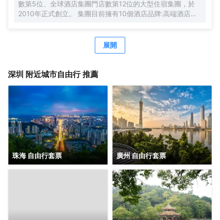
數第5位、全球酒店集團門店數第12位的大型住宿集團，於
2010年正式創立。 集團目前擁有10個酒店品牌:高端酒店品
牌萬際、假日美地，中高端酒店蘭歐，中檔酒店尚客優品，
經濟型酒店尚客優、駿怡、A&A Room、橙客，以及民宿品
牌花美時、公寓品牌LIPPO公社。尚美生活旗下酒店超過
展開
3500家（含在營店和籌建店），現已覆蓋全國31個省293座
城市，會員數量超4000萬。 作為國內創客精神的住宿集
團，尚美生活憑藉創新的商業模式、強大的品牌優勢和專業
深圳
附近城市自由行 推薦
的服務支持，攜手消費者、業主以及合作伙伴，共建、共
創、共享大住宿共同體。未來，集團將不斷探索住宿業與互
聯網的結合、與新生活方式的結合，致力於成為全球領先的
生活服務連鎖平台，引領新尚美好生活。
珠海 自由行套票
廣州 自由行套票