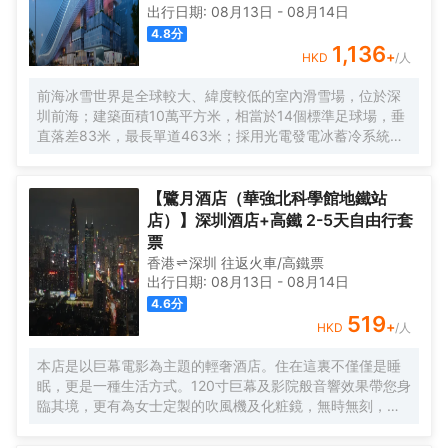
出行日期:
08月13日
-
08月14日
4.8
分
1,136
+
HKD
/人
前海冰雪世界是全球較大、緯度較低的室內滑雪場，位於深
圳前海；建築面積10萬平方米，相當於14個標準足球場，垂
直落差83米，最長單道463米‌；採用光電發電冰蓄冷系統，
減少43%碳排放，鋼結構用量達4.7萬噸‌；全年維持-6℃，
配備5條專業滑道（總長1569公尺），可承辦國際滑雪賽
事‌。
【鷺月酒店（華強北科學館地鐵站
店）】深圳酒店+高鐵 2-5天自由行套
票
香港
深圳
往返
火車/高鐵票
出行日期:
08月13日
-
08月14日
4.6
分
519
+
HKD
/人
本店是以巨幕電影為主題的輕奢酒店。住在這裏不僅僅是睡
眠，更是一種生活方式。120寸巨幕及影院般音響效果帶您身
臨其境，更有為女士定製的吹風機及化粧鏡，無時無刻，呈
現精彩。