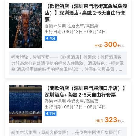
【歡橙酒店（深圳東門老街萬象城羅湖
店）】深圳酒店+高鐵 2-5天自由行套
票
香港
深圳
往返
火車/高鐵票
出行日期:
08月13日
-
08月14日
4.4
分
300
+
HKD
/人
輕奢體驗，智能享受——【歡橙酒店】歡迎您！歡橙酒店致
力於為您打造舒適便捷的輕奢入住體驗。酒店特色：-輕奢風
格:酒店採用簡約時尚的輕奢風格設計，注重細節與品質，為
您營造舒適優雅的居住環境。-智能體驗:房間配備小度智能系
統，語音控制燈光、空調、電視等設備，解放雙手，盡享科
技帶來的便捷。-舒適享受:24小時熱水即開即熱，無需等
【蘭歐酒店（深圳東門羅湖口岸店）】
待，為您洗去一身疲憊。-影音娛樂:部分房間配備高清投影
深圳酒店+高鐵 2-5天自由行套票
儀，打造私人影院，享受震撼視聽盛宴。-貼心服務:酒店設有
香港
深圳
往返
火車/高鐵票
洗衣房，並提供烘乾服務，解決您的洗衣煩惱，讓旅途更加
出行日期:
08月13日
-
08月14日
輕鬆自在。歡橙酒店是您商務出行、休閒度假的理想之選。
4.7
分
期待您的光臨！温馨提示，圖片僅供參考，無法涵蓋所有房
323
+
HKD
/人
型，詳細的實物照片請諮詢酒店。
尚美生活集團（原尚客優集團），是位列中國酒店集團門店