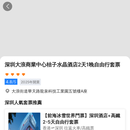
深圳大浪商業中心桔子水晶酒店2天1晚自由行套票
4.8
/5
2025
年開業
大浪街道華天路龍泉科技工業園五號樓A座
深圳
人氣套票推薦
【前海冰雪世界門票】深圳酒店+高鐵
2-5天自由行套票
香港
深圳
往返
火車/高鐵票