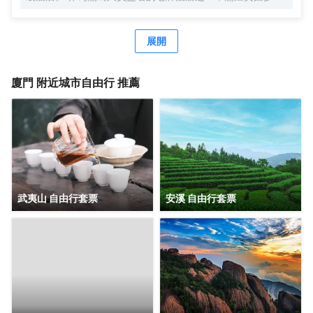
來名列廈門酒店入住率前茅。前丹麥女王、李光耀、陳香
梅、趙雅芝等眾多中外政商名流也曾造訪並讚譽有加，劉海
粟先生曾為鷺江賓館親筆題詞：“賓至如歸”。作為鷺江道上的
展開
地標建築，它典藏了鷺江兩岸百年來的風華，又演繹出中西
合璧、傳統與現代交織的廈門風情，您下榻的，不僅是酒
店，也是時光。 時光隧道1958，是鷺江賓館的一顆璀璨明
廈門
附近城市自由行 推薦
珠。每位踏入這裏的客人，都能在這方寸之間，聆聽城市的
心跳，感受時空的故事。 鷺江賓館將鼓浪嶼景觀“搬進”房
間。晨光初照時，您一睜眼便能飽覽鼓浪嶼風光。在盥洗
室，您在洗漱同時，亦能盡情欣賞鼓浪嶼的絕美景色。 鷺江
賓館享有 “食在鷺江”的經典美譽。七樓是中外遊客和廈門人
民情有獨鍾的觀景餐廳，是集美食與美景於一體的絕美殿
堂，常年名列各大口碑排行榜前列。鷺江賓館從萬千食材到
千變萬化的烹飪手法，追求細節精緻，在飽腹之上，滿足味
武夷山 自由行套票
安溪 自由行套票
蕾想象，跨越時間與山海，尋味鷺江風味。