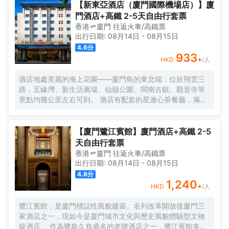
磚石間縈繞。自廈門搭乘渡輪，仿若穿越一片波光粼粼的詩
【新東亞酒店（廈門國際機場店）】廈
海，便能抵達這片與繁忙及快節奏隔絕的靜謐天堂。 踏入晃
門酒店+高鐵 2-5天自由行套票
巖36，復古留聲機裏傳出的悠揚旋律，似是時光的淺吟低
香港
廈門
往返
火車/高鐵票
唱，伴你開啟這一場優雅之旅。閩南彩色玻璃窗與南洋風情
出行日期:
08月14日
-
08月15日
花紋瓷磚錯落交織，仿若一幅色彩斑斕而又富有異域風情的
4.6
分
畫卷，目光所及之處，皆是細膩的藝術筆觸。每間卧室皆似
933
+
HKD
/人
陽光的寵兒，寬敞露台仿若空中花園，精心雕琢的細節之處
盡顯匠心。精心挑選的洗護產品與南方酒店少有的臻品烘衣
酒店地處美麗的海上花園——廈門島的東北端，位於翔雲三
倉，以貼心的呵護，讓每一個清晨的準備都成為一種愉悅的
路，五緣灣、新生活廣場、仙嶽公園、閩南古鎮、觀音寺等
儀式。靜謐的夜晚，在戶外浴缸中舒展身心，拱形窗戶宛如
景點均幾公里左右可到。 酒店有配套的星連心茶餐廳，滿足
精緻畫框，框住那城市的迷人景緻，亦框住這片刻的寧靜與
你的用餐需求；還有大型停車場，為你的出行帶來很多便
閒適。「山石茶事」中，繁茂的木棉樹與龍眼樹的綠意簇擁
捷。 酒店客房整潔乾淨、簡約大方，房內設施齊全，床品每
間，悠然品茗，讓那一抹茶香與自然的氣息相融相契。在那
客一換，網絡讓你與外界溝通不中斷。酒店為住客提供免費
【廈門鷺江賓館】廈門酒店+高鐵 2-5
寧靜的庭院裏，新中式茶韻裊裊，創意咖啡香氣氤氲，時光
接送機服務（詳情諮詢門店）。
天自由行套票
彷彿在此刻停駐，讓人沉醉不知歸路。「日光餐廳」裏，中
香港
廈門
往返
火車/高鐵票
西合璧的融合美食宛如一場舌尖上的文化盛宴。「音樂會客
出行日期:
08月14日
-
08月15日
廳」內，鋼琴伴奏下的威士忌之夜，又似一場靈魂與音符、
4.8
分
美酒的繾綣私語。
1,240
+
HKD
/人
鷺江賓館，是廈門標誌性風貌建築。名列改革開放後廈門三
家酒店之一，現如今是廈門城市文化與歷史風貌體驗型文物
級酒店。 作為鷺島久負盛名的老牌酒店之一，鷺江賓館多年