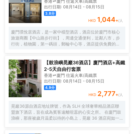
香港
廈門
往返
火車/高鐵票
出行日期:
08月14日
-
08月15日
3.8
分
1,044
+
HKD
/人
廈門璞悅居酒店，是一家中檔型酒店，酒店位於廈門市核心
旅遊商圈【中山路步行街】，周邊交通便利，近鄰八市，步
行街，植物園，第一碼頭，郵輪中心等，酒店提供免費的洗
衣服服務。酒店每日提供自助早餐。
【鼓浪嶼晃巖36酒店】廈門酒店+高鐵
2-5天自由行套票
香港
廈門
往返
火車/高鐵票
出行日期:
08月14日
-
08月15日
4.9
分
2,777
+
HKD
/人
晃巖36源自酒店地址牌號，作為 SLH 全球奢華精品酒店聯
盟旗下酒店，旨在成為賓客遠離喧囂的心安之所。 在廈門鼓
浪嶼，那座被歲月温柔以待的小島上，晃巖 36 酒店宛如一
顆明珠，散發着迷人而靜謐的光輝。其前身，是清末民初愛
國華僑邱允衡的故居，歷史的韻味如同一縷幽夢，在每一寸