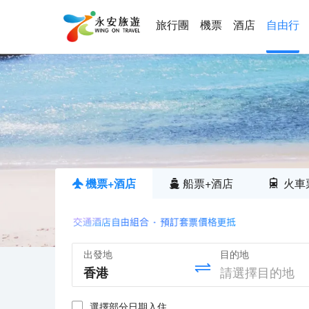
旅行團
機票
酒店
自由行
機票+酒店
船票+酒店
火車
出發地
目的地
選擇部分日期入住