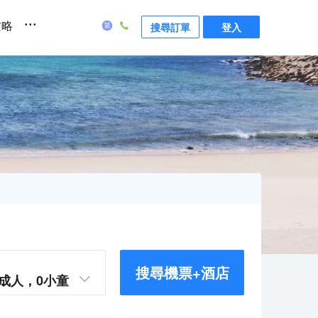
...
攻略
搜尋訂單
登入
搜尋機票+酒店
成人，
0
小童