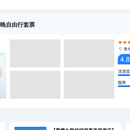
4晚自由行套票
青
4.8
清潔度
服務