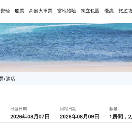
郵輪
船票
高鐵火車票
當地體驗
獨立包團
優惠
旅遊
票+酒店
出發日期
回程日期
數量
2026年08月07日
2026年08月09日
1房間，
2