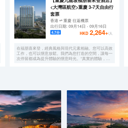
【重慶九龍坡福朋喜來登酒店】
<大灣區航空>重慶 3-7天自由行
套票
香港
重慶
往返
機票
出行日期:
09月14日
-
09月16日
2,264
+
4.7
分
HKD
/人
在福朋喜來登，經典風格與現代元素相融。您可以高效
工作，也可以愜意放鬆。我們為您打造的空間，讓每一
次停留都成為提升體驗的愜意時光。“真實的體驗，簡
單的樂趣”，強調為現代旅行者提供輕鬆無壓力、物有
所值的住宿體驗。