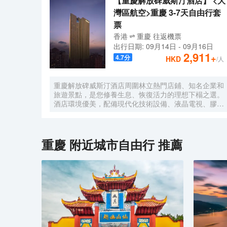
【重慶解放碑威斯汀酒店】 <大
灣區航空>重慶 3-7天自由行套
票
香港
重慶
往返
機票
出行日期:
09月14日
-
09月16日
2,911
+
4.7
分
HKD
/人
重慶解放碑威斯汀酒店周圍林立熱門店鋪、知名企業和
旅遊景點，是您修養生息、恢復活力的理想下榻之選。
酒店環境優美，配備現代化技術設備、液晶電視、膠囊
咖啡機、套房配備戴森吹風機、高速 Wi-Fi 和特色天夢
之床，宛如繁華都市之中的安逸綠洲。
重慶
附近城市自由行 推薦