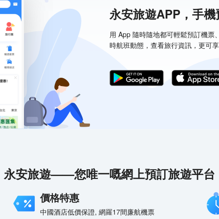
永安旅遊APP，手
用 App 隨時隨地都可輕鬆預訂機
時航班動態，查看旅行資訊，更可享
永安旅遊——您唯一嘅網上預訂旅遊平台
價格特惠
中國酒店低價保證, 網羅17間廉航機票