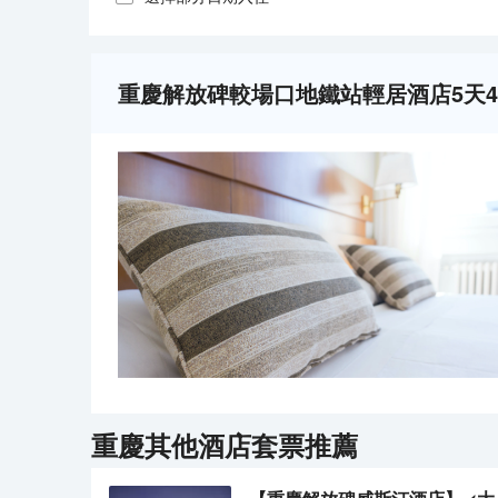
重慶解放碑較場口地鐵站輕居酒店5天
重慶
其他酒店套票推薦