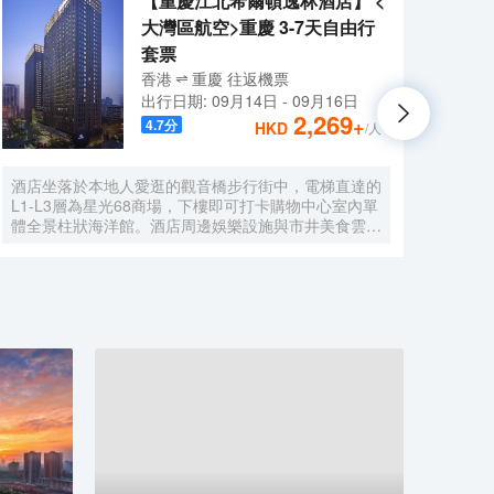
【重慶江北希爾頓逸林酒店】 <
大灣區航空>重慶 3-7天自由行
套票
香港
重慶
往返
機票
出行日期:
09月14日
-
09月16日
2,269
+
4.7
分
HKD
/人
酒店坐落於本地人愛逛的觀音橋步行街中，電梯直達的
酒店
L1-L3層為星光68商場，下樓即可打卡購物中心室內單
繞，
體全景柱狀海洋館。酒店周邊娛樂設施與市井美食雲
舒適
集，毗鄰必吃榜叁步梯火鍋、朱光玉火鍋，本地人氣商
景，
場北城天街、本地美食街及酒吧街-九街，文藝打卡點
酒廊
北倉文創園，是繁華鬧市的靜謐下榻之選，亦可同時感
柱式
受本地市井與時尚都會的穿越樂趣。
頂花