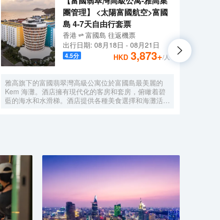
【富國翡翠灣高級公寓-雅高集
團管理】 <太陽富國航空>富國
島 4-7天自由行套票
香港
富國島
往返
機票
出行日期:
08月18日
-
08月21日
3,873
+
4.5
分
HKD
/人
雅高旗下的富國翡翠灣高級公寓位於富國島最美麗的
希爾頓
Kem 海灘。酒店擁有現代化的客房和套房，俯瞰着碧
海灘
藍的海水和水滑梯。酒店提供各種美食選擇和海灘活
需 1
動。堪稱是情侶以及攜家人一起旅行者的完美度假勝
里（0
地。
里）。
體護