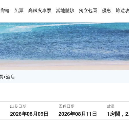
郵輪
船票
高鐵火車票
當地體驗
獨立包團
優惠
旅遊
票+酒店
出發日期
回程日期
數量
2026年08月09日
2026年08月11日
1房間，
2