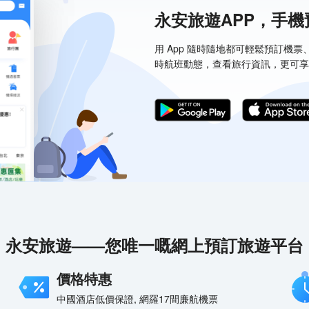
永安旅遊APP，手
用 App 隨時隨地都可輕鬆預訂機
時航班動態，查看旅行資訊，更可享
永安旅遊——您唯一嘅網上預訂旅遊平台
價格特惠
中國酒店低價保證, 網羅17間廉航機票