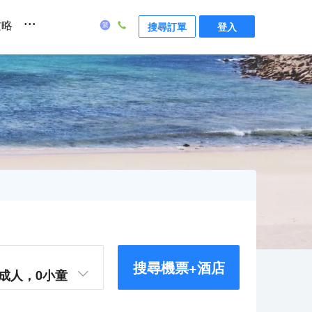
...
攻略
搜尋訂單
登入
搜尋機票+酒店
成人，
0
小童