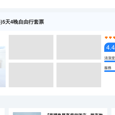
nto)5天4晚自由行套票
4.4
清潔度
服務