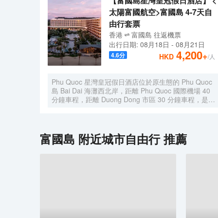
【富國島星灣皇冠假日酒店】 <
太陽富國航空>富國島 4-7天自
由行套票
香港
富國島
往返
機票
出行日期:
08月18日
-
08月21日
4,200
+
4.6
分
HKD
/人
Phu Quoc 星灣皇冠假日酒店位於原生態的 Phu Quoc
島 Bai Dai 海灘西北岸，距離 Phu Quoc 國際機場 40
分鐘車程，距離 Duong Dong 市區 30 分鐘車程，是情
侶或全家出遊的理想目的地。度假村配有 308 間精美
的客房、套房和別墅，提供兩項特色就餐體驗、水療、
先進的健身設備以及定製化的聚會和活動設施.
富國島
附近城市自由行 推薦