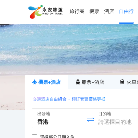
旅行團
機票
酒店
自由行
機票+酒店
船票+酒店
火車
出發地
目的地
選擇部分日期入住