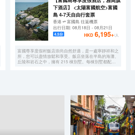
【富國島尊享度假酒店，雅高旗
下酒店】 <太陽富國航空>富國
島 4-7天自由行套票
香港
富國島
往返
機票
出行日期:
08月18日
-
08月21日
6,195
+
4.5
分
HKD
/人
富國尊享度假村飯店崇尚自然舒適，是一處寧靜祥和之
所，您可以盡情放鬆和享受。飯店坐落在半島的海灘、
丘陵和岩石之中，擁有 215 棟別墅。每棟別墅都配有
私人游泳池，設有大起居室和餐廳以及寬敞的小廚房，
坐擁迷人的海景。