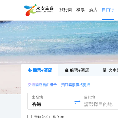
旅行團
機票
酒店
自由行
機票+酒店
船票+酒店
火車
出發地
目的地
選擇部分日期入住