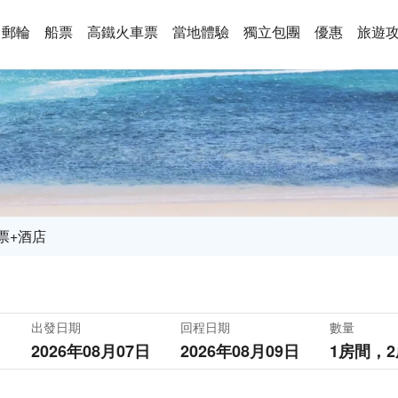
郵輪
船票
高鐵火車票
當地體驗
獨立包團
優惠
旅遊
票+酒店
出發日期
回程日期
數量
2026年08月07日
2026年08月09日
1房間，
2