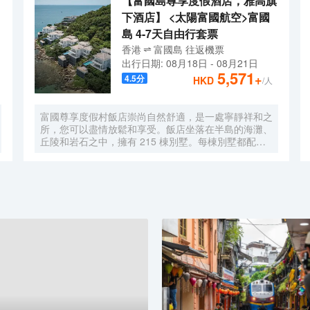
【富國島尊享度假酒店，雅高旗
下酒店】 <太陽富國航空>富國
島 4-7天自由行套票
香港
富國島
往返
機票
出行日期:
08月18日
-
08月21日
5,571
+
4.5
分
HKD
/人
富國尊享度假村飯店崇尚自然舒適，是一處寧靜祥和之
所，您可以盡情放鬆和享受。飯店坐落在半島的海灘、
丘陵和岩石之中，擁有 215 棟別墅。每棟別墅都配有
私人游泳池，設有大起居室和餐廳以及寬敞的小廚房，
坐擁迷人的海景。