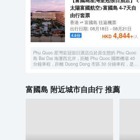
【富國島星灣皇冠假日酒店】 <
太陽富國航空>富國島 4-7天自
由行套票
香港
富國島
往返
機票
出行日期:
08月18日
-
08月21日
4,844
+
4.6
分
HKD
/人
Phu Quoc 星灣皇冠假日酒店位於原生態的 Phu Quoc
島 Bai Dai 海灘西北岸，距離 Phu Quoc 國際機場 40
分鐘車程，距離 Duong Dong 市區 30 分鐘車程，是情
侶或全家出遊的理想目的地。度假村配有 308 間精美
的客房、套房和別墅，提供兩項特色就餐體驗、水療、
先進的健身設備以及定製化的聚會和活動設施.
富國島
附近城市自由行 推薦