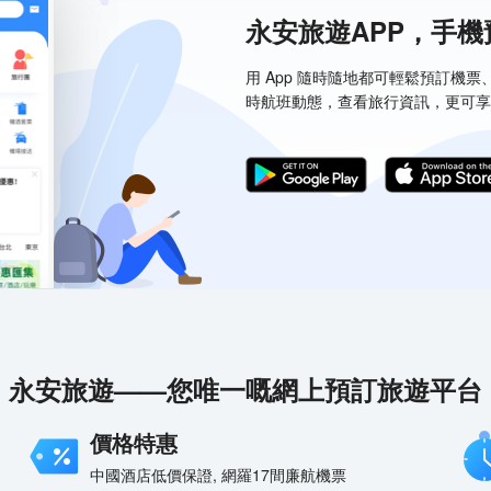
永安旅遊APP，手
用 App 隨時隨地都可輕鬆預訂機
時航班動態，查看旅行資訊，更可享
永安旅遊——您唯一嘅網上預訂旅遊平台
價格特惠
中國酒店低價保證, 網羅17間廉航機票