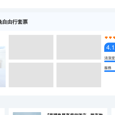
5天4晚自由行套票
4.1
清潔度
服務