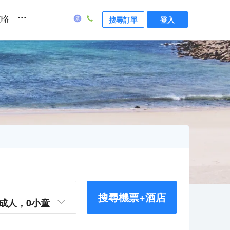
...
攻略
搜尋訂單
登入
搜尋機票+酒店
成人，
0
小童