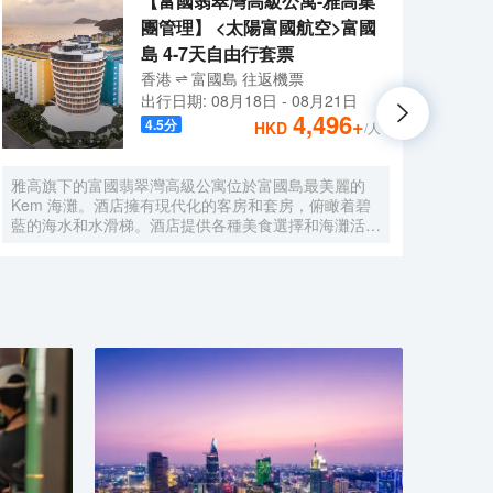
【富國翡翠灣高級公寓-雅高集
團管理】 <太陽富國航空>富國
島 4-7天自由行套票
香港
富國島
往返
機票
出行日期:
08月18日
-
08月21日
4,496
+
4.5
分
HKD
/人
雅高旗下的富國翡翠灣高級公寓位於富國島最美麗的
希爾頓
Kem 海灘。酒店擁有現代化的客房和套房，俯瞰着碧
海灘
藍的海水和水滑梯。酒店提供各種美食選擇和海灘活
需 1
動。堪稱是情侶以及攜家人一起旅行者的完美度假勝
里（0
地。
里）。
體護