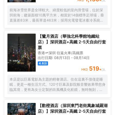
HKD
/人
前海冰雪世界是全球較大、緯度較低的室內滑雪場，位於深
圳前海；建築面積10萬平方米，相當於14個標準足球場，垂
直落差83米，最長單道463米‌；採用光電發電冰蓄冷系統，
減少43%碳排放，鋼結構用量達4.7萬噸‌；全年維持-6℃，
配備5條專業滑道（總長1569公尺），可承辦國際滑雪賽
事‌。
【鷺月酒店（華強北科學館地鐵站
店）】深圳酒店+高鐵 2-5天自由行套
票
香港
深圳
往返
火車/高鐵票
出行日期:
08月13日
-
08月14日
4.6
分
519
+
HKD
/人
本店是以巨幕電影為主題的輕奢酒店。住在這裏不僅僅是睡
眠，更是一種生活方式。120寸巨幕及影院般音響效果帶您身
臨其境，更有為女士定製的吹風機及化粧鏡，無時無刻，呈
現精彩。
【歡橙酒店（深圳東門老街萬象城羅湖
店）】深圳酒店+高鐵 2-5天自由行套