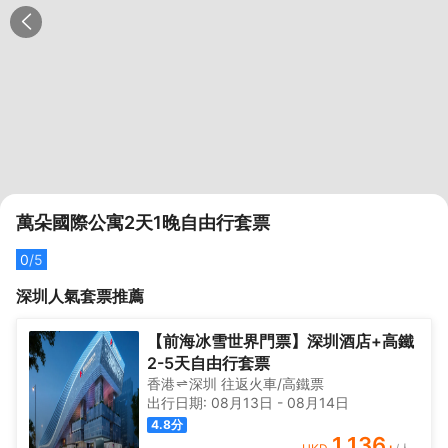
萬朵國際公寓2天1晚自由行套票
0
/5
深圳
人氣套票推薦
【前海冰雪世界門票】深圳酒店+高鐵
2-5天自由行套票
香港
深圳
往返
火車/高鐵票
出行日期:
08月13日
-
08月14日
4.8
分
1,136
+