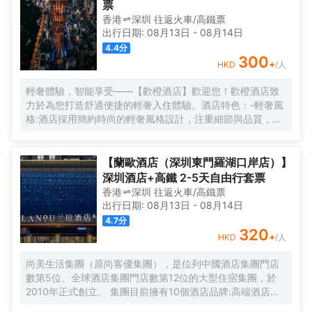
票
香港
深圳
往返
火車/高鐵票
出行日期:
08月13日
-
08月14日
4.4
分
300
+
HKD
/人
輕奢體驗，智能享受——【歡橙酒店】歡迎您！歡橙酒店致
力於為您打造舒適便捷的輕奢入住體驗。酒店特色：-輕奢風
格:酒店採用簡約時尚的輕奢風格設計，注重細節與品質，為
您營造舒適優雅的居住環境。-智能體驗:房間配備小度智能系
統，語音控制燈光、空調、電視等設備，解放雙手，盡享科
技帶來的便捷。-舒適享受:24小時熱水即開即熱，無需等
【蘭歐酒店（深圳東門羅湖口岸店）】
待，為您洗去一身疲憊。-影音娛樂:部分房間配備高清投影
深圳酒店+高鐵 2-5天自由行套票
儀，打造私人影院，享受震撼視聽盛宴。-貼心服務:酒店設有
香港
深圳
往返
火車/高鐵票
洗衣房，並提供烘乾服務，解決您的洗衣煩惱，讓旅途更加
出行日期:
08月13日
-
08月14日
輕鬆自在。歡橙酒店是您商務出行、休閒度假的理想之選。
4.7
分
期待您的光臨！温馨提示，圖片僅供參考，無法涵蓋所有房
320
+
HKD
/人
型，詳細的實物照片請諮詢酒店。
尚美生活集團（原尚客優集團），是位列中國酒店集團門店
數第5位、全球酒店集團門店數第12位的大型住宿集團，於
2010年正式創立。 集團目前擁有10個酒店品牌:高端酒店品
牌萬際、假日美地，中高端酒店蘭歐，中檔酒店尚客優品，