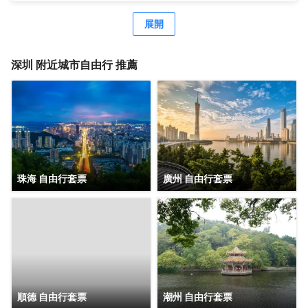
經濟型酒店尚客優、駿怡、A&A Room、橙客，以及民宿品
牌花美時、公寓品牌LIPPO公社。尚美生活旗下酒店超過
展開
3500家（含在營店和籌建店），現已覆蓋全國31個省293座
城市，會員數量超4000萬。 作為國內創客精神的住宿集
團，尚美生活憑藉創新的商業模式、強大的品牌優勢和專業
深圳
附近城市自由行 推薦
的服務支持，攜手消費者、業主以及合作伙伴，共建、共
創、共享大住宿共同體。未來，集團將不斷探索住宿業與互
聯網的結合、與新生活方式的結合，致力於成為全球領先的
生活服務連鎖平台，引領新尚美好生活。
珠海 自由行套票
廣州 自由行套票
順德 自由行套票
潮州 自由行套票