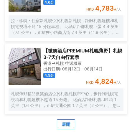
保險箱和書桌；而且每天提供客房服務。
4.6
分
4,783
+
HKD
/人
拉・珍特・住宿新札幌位於札幌新札幌，距離札幌鐘樓和札
幌電視塔不到 15 分鐘車程。 此酒店距離札幌巨蛋 4.4 英里
（7.1 公里），距離狸小路商店街 7.4 英里（11.9 公里）。
您可利用免費 WiFi和自動售貨機等便利服務和設施。 每天
6:30 至 10:00 提供收費的自助式早餐。 特色服務/設施包括
24 小時前台服務、行李寄存和洗衣設施。 有 172 間空調客
【微笑酒店PREMIUM札幌薄野】札幌
房提供液晶電視；您定能在旅途中找到家的舒適。提供免費
3-7天自由行套票
無線網絡，方便您與朋友保持聯繫；數碼頻道可滿足您的娛
香港
札幌
往返
機票
樂需求。浴室提供淋浴設施、坐浴桶和拖鞋。便利設施包括
出行日期:
08月12日
-
08月14日
保險箱和書桌；而且每次住宿一次提供客房服務。
4.5
分
4,824
+
HKD
/人
札幌薄野精品微笑酒店位於札幌札幌市中心，步行到札幌電
視塔和札幌鐘樓不超過 15 分鐘。 此酒店距離札幌 JR 塔 1
英里（1.6 公里），距離大通公園 1.2 英里（2 公里）。 您可
利用免費 WiFi和自動售貨機等便利服務和設施。 在札幌薄野
精品微笑酒店，您可以去餐廳享用美餐。每天 7:00 至 10:00
提供收費的自助式早餐。 特色服務/設施包括乾洗/洗衣服
展開
務、24 小時前台服務和行李寄存。酒店提供收費自助停車。