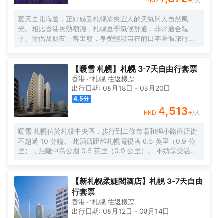
HKD
/人
夏天去北海道，正好感受札幌清爽宜人的天氣與大自然風
光。相比香港炎熱潮濕，札幌夏季氣候舒適，非常適合親
子、情侶及朋友一齊出發，享受輕鬆自在的日本暑假旅行。
札幌市內交通方便，集美食、購物及觀光於一身。旅客可遊
覽大通公園、札幌電視塔、狸小路商店街、二條市場等人氣
景點，品嚐北海道拉麵、海鮮、牛乳甜品、芝士蛋糕及雪糕
【暖雪 札幌】札幌 3-7天自由行套票
等地道美食。
香港
札幌
往返
機票
出行日期:
08月18日
-
08月20日
4.5
分
4,513
+
HKD
/人
暖雪 札幌位於札幌中央區，步行到二條市場和狸小路商店街
不超過 10 分鐘。 此酒店距離札幌電視塔 0.5 英里（0.9 公
里），距離中島公園 0.5 英里（0.9 公里）。 不妨享受温泉
等度假設施，或者試試免費 WiFi等服務和設施。 每天 7:00
至 9:30 提供收費的自助式早餐。 特色服務/設施包括24 小
時前台服務和電梯。酒店提供收費自助停車。 有 136 間空調
【新札幌柔婕閣酒店】札幌 3-7天自由
客房提供平板電視；您定能在旅途中找到家的舒適。提供免
行套票
費無線網絡，方便您與朋友保持聯繫；數碼頻道可滿足您的
香港
札幌
往返
機票
娛樂需求。浴室提供免費洗浴用品和吹風機。便利設施包括
出行日期:
08月12日
-
08月14日