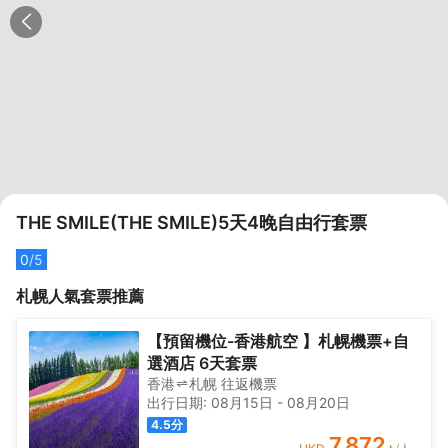
THE SMILE(THE SMILE)5天4晚自由行套票
0
/5
札幌
人氣套票推薦
【預留機位-香港航空 】札幌機票+自
選酒店 6天套票
香港
札幌
往返
機票
出行日期:
08月15日
-
08月20日
4.5
分
7,872
+