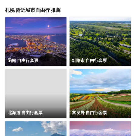
有 284 間空調客房提供冰箱和平板電視；您定能在旅途中找
到家的舒適。提供免費無線網絡，方便您與朋友保持聯繫；
札幌
附近城市自由行 推薦
有線頻道可滿足您的娛樂需求。浴室提供淋浴/盆浴組合、免
費洗浴用品和坐浴桶。便利設施包括書桌和電熱水壺；而且
每天提供客房服務。
函館 自由行套票
釧路市 自由行套票
北海道 自由行套票
富良野 自由行套票