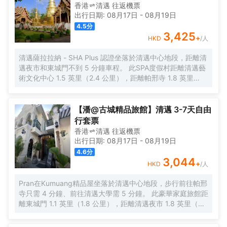
香港
清邁
往返
機票
出行日期:
08月17日
-
08月19日
4.5
分
3,425
+
HKD
/人
清邁薩拉拉納 - SHA Plus 認證坐落於清邁中心地段，距離清
邁夜市和東城門不到 5 分鐘車程。 此SPA度假村距離清邁藝
術文化中心 1.5 英里（2.4 公里），距離帕邢寺 1.8 英里
（2.9 公里）。 到全方位服務的 SPA 放鬆一下；在這裏，您
可以享受按摩和麪部護理。此度假村的其他設施包括免費
WiFi、禮賓服務和宴會廳。 您可以到餐廳享用一頓美餐，也
【潘@古城精品旅館】清邁 3-7天自由
可以待在房間裏，享受度假村的部分時段客房送餐服務。在
行套票
忙碌的一天後，不妨去酒吧/酒廊輕鬆一下。每天 7:00 至
香港
清邁
往返
機票
11:00 提供收費的全套早餐。 特色服務/設施包括豪華轎車或
出行日期:
08月17日
-
08月19日
公務車服務、電腦站點和大堂免費報紙。酒店提供免費自助
4.6
分
停車。 有 15 間空調客房提供迷你吧和DVD 播放器；您定能
3,044
+
HKD
/人
在旅途中找到家的舒適。帶有衞星頻道的平板電視可滿足您
的娛樂需求；同時提供免費無線網絡，方便您與朋友保持聯
Pran在Kumuang精品屋坐落於清邁中心地段，步行前往帕邢
繫。私人浴室提供免費洗浴用品和吹風機。便利設施包括電
寺只需 4 分鐘、前往清邁大學需 5 分鐘。 此豪華家庭旅館距
話，以及保險箱和書桌。
離東城門 1.1 英里（1.8 公里），距離清邁夜市 1.8 英里（3
公里）。 您可到屋頂露台欣賞美景，還可利用免費 WiFi和禮
賓服務等服務和設施。 在Pran在Kumuang精品屋，您可以