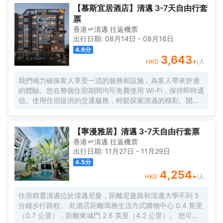
去餐廳享用美餐。每日 8:30 至 11:00 提供免費的當地美食
【慕斯宜居酒店】清邁 3-7天自由行套
早餐。 前台只在規定時段有服務人員值班。 有 4 間空調客
票
房提供液晶電視；您定能在旅途中找到家的舒適。您的精選
香港
清邁
往返
機票
舒適床墊卧床備有羽絨被和高檔床上用品。提供免費無線網
出行日期:
08月14日
-
08月16日
絡，方便您與朋友保持聯繫；有線頻道可滿足您的娛樂需
4.6
分
求。浴室提供獨立的浴缸和淋浴，配有大花灑淋浴噴頭和吹
3,643
+
HKD
/人
風機。
我們竭力確保客人享受一流的服務和設施，為客人帶來舒適
的體驗。您在整個住宿期間均可免費使用 Wi-Fi，保持即時通
信。使用住宿提供的交通服務，輕鬆探索清邁的精彩。開車
前來的旅客可享受免費停車。通過前台提供的禮賓服務，輕
鬆計劃您的日常活動，滿足您的旅行需求。如果您想體驗當
地的熱門娛樂活動，住宿的票務服務可以為您提供幫助。入
【寧漫雅居】清邁 3-7天自由行套票
住位於法漢的1卧室-平方米|帶1個獨立浴室，無需大包小
香港
清邁
往返
機票
包，洗衣服務可確保您的衣服保持乾淨清新。需要放鬆一下
出行日期:
11月27日
-
11月29日
嗎？您的客房可提供客房送餐服務，讓您的入住更加舒適愉
4.5
分
快。 請注意，為確保所有客人能夠享受更新鮮的空氣，住宿
4,254
+
HKD
/人
內嚴禁吸煙。每間客房均以舒適為宗旨，提供一系列設施服
務，讓您享受靜謐的睡眠，同時確保您的舒適度。 部分客房
住宿精選清邁位於清邁尼曼，距離尼曼路和清邁大學不到 5
提供空調或寢具用品，以確保您的舒適和便利。 部分精選客
分鐘步行路程。 此酒店距離瑪雅生活方式購物中心 0.4 英里
房配有室內視頻流媒體、每日報紙或電視，以確保為客人提
（0.7 公里），距離東城門 2.6 英里（4.2 公里）。 您可充
供娛樂。 部分客房配備了沖泡咖啡或茶的器具，您的飲用需