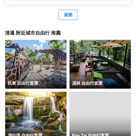
分利用室外游泳池等度假設施，此外還有免費 WiFi和禮賓服
求一定會得到滿足。值得注意的是，部分客房浴室配有浴
務等。 特色服務/設施包括24 小時前台服務和行李寄存。 有
袍、毛巾或吹風機，為您提供便利。 高調開啟假期的美好一
63 間空調客房提供迷你吧和智能電視；您定能在旅途中找到
展開
天。在位於法漢的1卧室-平方米|帶1個獨立浴室，您可在早
家的舒適。提供免費無線網絡，方便您與朋友保持聯繫；衞
晨享用免費的美味早餐。無論白天還是晚上，您都可以隨時
星頻道可滿足您的娛樂需求。配備淋浴設施的私人浴室提供
從酒店的自助自動售貨機裏買到小零食。
吹風機和浴袍。便利設施包括電話，以及保險箱和書桌。
清邁
附近城市自由行 推薦
杭東 自由行套票
湄林 自由行套票
湄拉瑪 自由行套票
Rim Tai 自由行套票