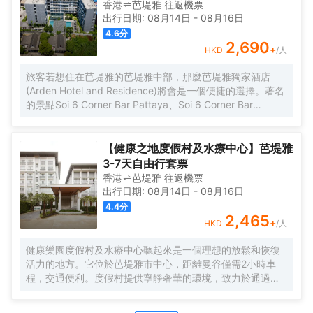
機和烤箱的廚房。客房均提供衣櫃。 Sun Diego Resort Pool
香港
芭堤雅
往返
機票
Villa距離東星高爾夫球場有37公里，距離翡翠高爾夫度假村
出行日期:
08月14日
-
08月16日
有41公里。最近的機場是烏塔堡羅勇-芭堤雅國際機場，距離
4.6
分
這家住宿有37公里。
2,690
+
HKD
/人
旅客若想住在芭堤雅的芭堤雅中部，那麼芭堤雅獨家酒店
(Arden Hotel and Residence)將會是一個便捷的選擇。著名
的景點Soi 6 Corner Bar Pattaya、Soi 6 Corner Bar
Pattaya和Legends Pool And Sports Bar均可步行很短距離
到達。 客房內的所有設施都是經過精心的考慮和安排，包括
房內保險箱和空調，滿足您入住需求的同時又能增添家的温
【健康之地度假村及水療中心】芭堤雅
馨感。在餐廳服務方面，酒店西餐廳會提供美食。酒吧給旅
3-7天自由行套票
客提供了一個舒適的環境，可供休憩。旅客想要在自己的房
香港
芭堤雅
往返
機票
間邊聽音樂邊享受美食，只需呼叫送餐服務。對於常駐旅客
出行日期:
08月14日
-
08月16日
來說，若是厭倦了酒店的餐飲，附近的Mantra Restaurant &
4.4
分
Bar（其他）和Trattoria Pizzeria Toscana（西餐）或許能勾
2,465
+
HKD
/人
起您的食慾，他們家的Baked Mango和培根披薩均深受好
評，美塞通糯米飯（麪包甜點）的美食也不錯哦！ 相信桑拿
健康樂園度假村及水療中心聽起來是一個理想的放鬆和恢復
浴室周到的服務和室外游泳池一流的設施，會讓您擁有別樣
活力的地方。它位於芭堤雅市中心，距離曼谷僅需2小時車
的體驗。酒店配備有商務中心，可供旅客使用。24小時開放
程，交通便利。度假村提供寧靜奢華的環境，致力於通過全
的前台服務可為您隨時提供信息，以幫助您探索這個魅力之
面的水療護理和服務，為客人提供身心靈的全方位放鬆體
都。酒店客人可以額外使用免費停車場。
驗。無論您是想放鬆身心，還是追求精神上的寧靜，健康樂