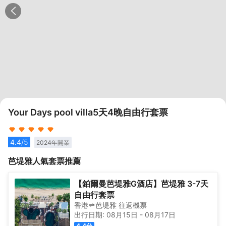
Your Days pool villa5天4晚自由行套票
4.4
/5
2024
年開業
芭堤雅
人氣套票推薦
【鉑爾曼芭堤雅G酒店】芭堤雅 3-7天
自由行套票
香港
芭堤雅
往返
機票
出行日期:
08月15日
-
08月17日
4.4
分