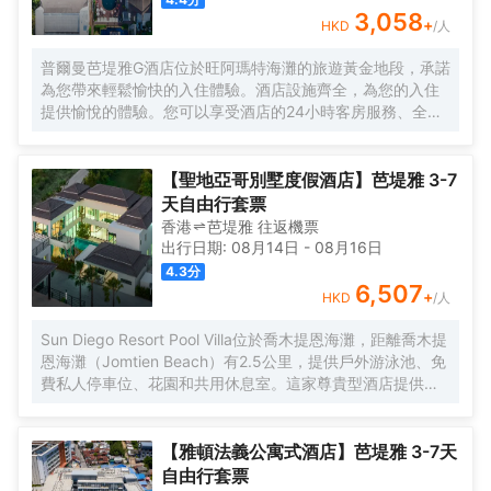
3,058
+
HKD
/人
普爾曼芭堤雅G酒店位於旺阿瑪特海灘的旅遊黃金地段，承諾
為您帶來輕鬆愉快的入住體驗。酒店設施齊全，為您的入住
提供愉悅的體驗。您可以享受酒店的24小時客房服務、全房
免費Wi-Fi、24小時安保、每日清潔服務和禮品/紀念品商
店。部分客房配備有液晶/等離子電視、免費速溶咖啡、免費
茶、鏡子和秤。酒店寧靜的氛圍延伸至其休閒設施，包括私
【聖地亞哥別墅度假酒店】芭堤雅 3-7
人海灘、健身中心、戶外游泳池、水療中心和按摩服務。無
天自由行套票
論您訪問芭堤雅的理由是什麼，普爾曼芭堤雅G酒店都會讓您
香港
芭堤雅
往返
機票
感到如同回到家一般。
出行日期:
08月14日
-
08月16日
4.3
分
6,507
+
HKD
/人
Sun Diego Resort Pool Villa位於喬木提恩海灘，距離喬木提
恩海灘（Jomtien Beach）有2.5公里，提供戶外游泳池、免
費私人停車位、花園和共用休息室。這家尊貴型酒店提供共
用廚房、客房服務和免費WiFi。這家酒店享有池景，配備露
台和15小時前台 [09:00-24:00]。 這家酒店的每間客房都配
有空調、書桌、電視、私人浴室、床上用品、毛巾和市景陽
【雅頓法義公寓式酒店】芭堤雅 3-7天
台。所有客房都配有電熱水壺。部分客房提供帶冰箱、洗碗
自由行套票