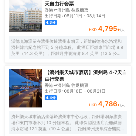
施, 行李存放服務, 餐廳。酒店還提供高級房，家庭房等舒適
天自由行套票
便利的房型可供選擇。 酒店約有300多間房間，大部分客房
香港
濟州島
往返
機票
都配有暖氣, 無線上網（免費）, 洗衣機, 電話，電視機，再講
出行日期:
08月11日
-
08月14日
究的客人也能感受到酒店服務的誠意與品質。 除此之外，酒
4.3
分
店各種娛樂設施一定會讓您在留宿期間享受更多樂趣。 專業
4,795
+
HKD
/人
的服務與豐富的特色活動盡在濟州島鹹德華美達酒店。
漢德克海灘留在濟州位於濟州市朝天，距離鹹德海水浴場和
濟州韓吉紀念館不到 5 分鐘車程。 此酒店距離東門市場 8.9
英里（14.3 公里），距離月井裏海灘 8.4 英里（13.5 公
里）。 這個無煙酒店提供附近免費停車設施。 酒店設有咖啡
館，您可以在這裏享用美味餐點。每天 7:00 至 10:00 提供
收費的自助式早餐。 前台只在規定時段有服務人員值班。 有
【濟州樂天城市酒店】濟州島 4-7天自
114 間空調客房提供平板電視；您定能在旅途中找到家的舒
由行套票
適。提供免費無線網絡，方便您與朋友保持聯繫。
香港
濟州島
往返
機票
出行日期:
08月18日
-
08月21日
4.4
分
4,786
+
HKD
/人
濟州樂天城市酒店坐落於濟州市中心地段，距離塔洞海灘廣
場和東門市場不到 10 分鐘車程。 此環保認證酒店距離鹹德
海水浴場 12.1 英里（19.4 公里），距離濟州漢拿綜合醫院
0.2 英里（0.3 公里）。 一定要享受一下室外游泳池和健身