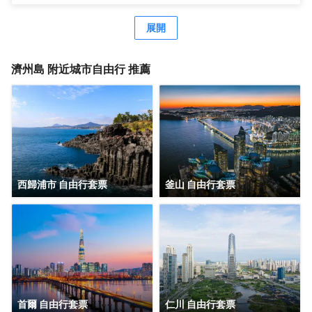
中心等度假設施。此酒店的其他特色包括免費 WiFi、禮賓服
務和酒店內購物。 您可以去服務濟州樂天城市酒店住客的
展開
C`cafe享用美味餐飲。您可以到酒吧/酒廊，點一杯喜歡的飲
品，暢飲一番。每天 7:00 至 10:00 提供收費的自助式早
餐。 特色服務/設施包括免費高速有線上網、商務中心和乾
濟州島
附近城市自由行 推薦
洗/洗衣服務。這家酒店擁有 3 間會議室，可用來舉辦活動。
酒店提供免費自助停車。 有 255 間客房提供冰箱和LED 電
視；您定能在旅途中找到家的舒適。您的加厚層卧床備有高
檔床上用品。提供免費無線網絡，方便您與朋友保持聯繫；
數碼頻道可滿足您的娛樂需求。配備淋浴/盆浴組合的私人浴
室提供浸泡浴缸和免費洗浴用品。
西歸浦市 自由行套票
釜山 自由行套票
首爾 自由行套票
仁川 自由行套票