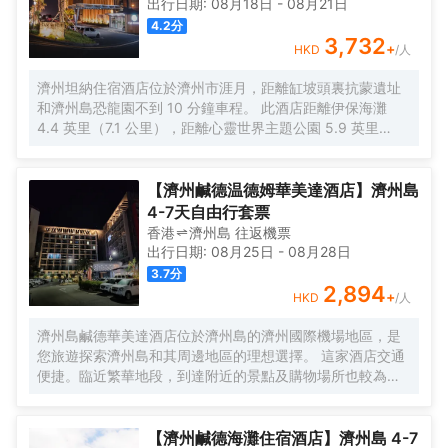
出行日期:
08月18日
-
08月21日
4.2
分
3,732
+
HKD
/人
濟州坦納住宿酒店位於濟州市涯月，距離缸坡頭裏抗蒙遺址
和濟州島恐龍園不到 10 分鐘車程。 此酒店距離伊保海灘
4.4 英里（7.1 公里），距離心靈世界主題公園 5.9 英里
（9.5 公里）。 您可享受健身中心和季節性開放的室外游泳
池等度假設施。此酒店的其他設施包括免費 WiFi和宴會廳。
您可以到Cuore享用一頓美餐，或者去酒店的咖啡館吃些點
【濟州鹹德温德姆華美達酒店】濟州島
心。每天 7:00 至 9:30 提供收費的自助式早餐。 特色服務/
4-7天自由行套票
設施包括免費高速有線上網、電腦站點和行李寄存。酒店提
香港
濟州島
往返
機票
供免費自助停車。 有 116 間客房提供冰箱和平板電視；您定
出行日期:
08月25日
-
08月28日
能在旅途中找到家的舒適。提供免費有線和無線上網，方便
3.7
分
您與朋友保持聯繫；另提供有線頻道，可滿足您的娛樂需
2,894
+
HKD
/人
求。配備淋浴設施的私人浴室提供坐浴桶和吹風機。便利設
施包括電話，以及保險箱和電熱水壺。
濟州島鹹德華美達酒店位於濟州島的濟州國際機場地區，是
您旅遊探索濟州島和其周邊地區的理想選擇。 這家酒店交通
便捷。臨近繁華地段，到達附近的景點及購物場所也較為便
利。是受到旅客歡迎的訂房選擇。 在這家舒適的濟州島鹹德
華美達酒店中享受尊貴的服務與設施。 酒店特色服務，包括
公共休息室/電視室, 免費有線網絡，免費無線網絡, 會議設
【濟州鹹德海灘住宿酒店】濟州島 4-7