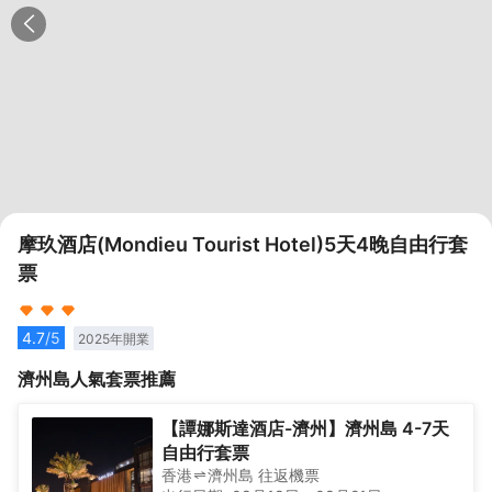
摩玖酒店(Mondieu Tourist Hotel)5天4晚自由行套
票
4.7
/5
2025
年開業
濟州島
人氣套票推薦
【譚娜斯達酒店-濟州】濟州島 4-7天
自由行套票
香港
濟州島
往返
機票