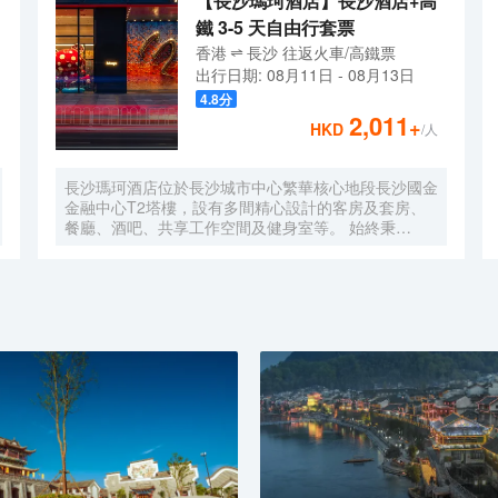
【長沙瑪珂酒店】長沙酒店+高
鐵 3-5 天自由行套票
香港
長沙
往返
火車/高鐵票
出行日期:
08月11日
-
08月13日
4.8
分
2,011
+
HKD
/人
長沙瑪珂酒店位於長沙城市中心繁華核心地段長沙國金
金融中心T2塔樓，設有多間精心設計的客房及套房、
餐廳、酒吧、共享工作空間及健身室等。 始終秉
承“Only better is better”的品牌理念，以“與藝術的驚喜
碰撞”為核心，為賓客悉心打造別出心裁的藝術及文化
體驗、美酒佳餚、流行和潮流音樂節目，以及圍繞身心
健康主題的活動等。 旨在以超乎預期的服務與驚喜激
發賓客的活力及靈感,致力於為旅客們打造各類別具一
格且充滿創造力的創格體驗。