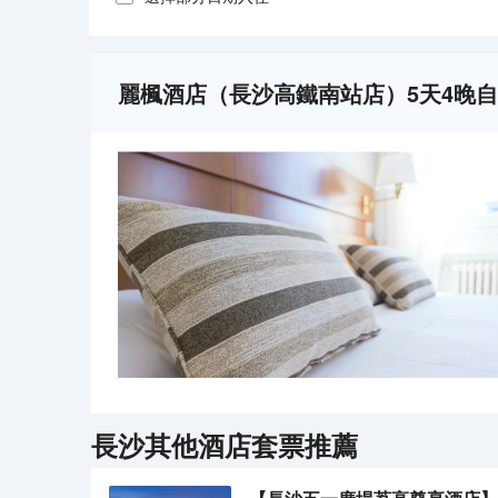
麗楓酒店（長沙高鐵南站店）5天4晚
長沙
其他酒店套票推薦