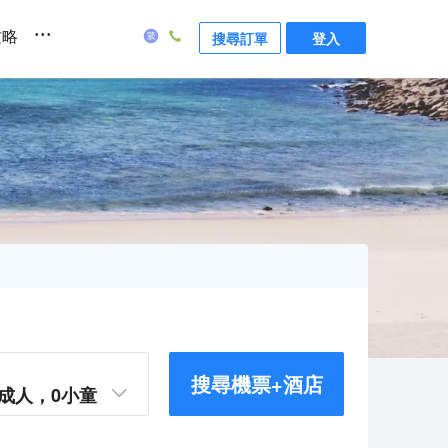
...
攻略
搜尋訂單
登入
搜尋機票+酒店
成人，
0
小童