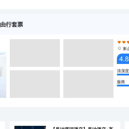
自由行套票
東
4.8
清潔度
服務