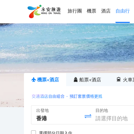
旅行團
機票
酒店
自由行
機票+酒店
船票+酒店
火車
出發地
目的地
選擇部分日期入住