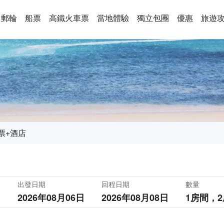
郵輪
船票
高鐵火車票
當地體驗
獨立包團
優惠
旅遊
票+酒店
出發日期
回程日期
數量
2026年08月06日
2026年08月08日
1房間，
2