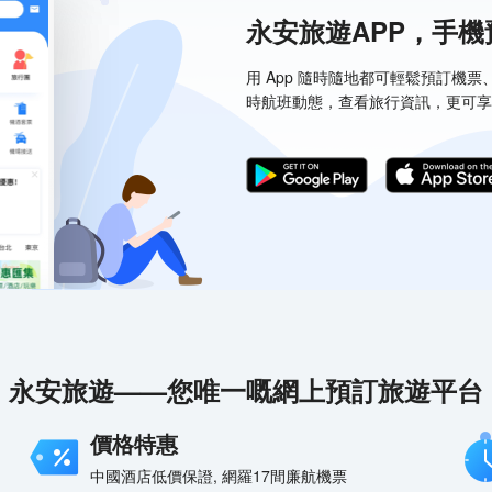
永安旅遊APP，手
用 App 隨時隨地都可輕鬆預訂機
時航班動態，查看旅行資訊，更可享
永安旅遊——您唯一嘅網上預訂旅遊平台
價格特惠
中國酒店低價保證, 網羅17間廉航機票