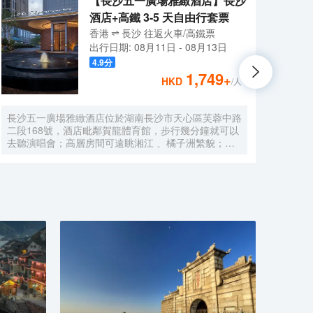
【長沙五一廣場雅緻酒店】長沙
酒店+高鐵 3-5 天自由行套票
香港
長沙
往返
火車/高鐵票
出行日期:
08月11日
-
08月13日
4.9
分
1,749
+
HKD
/人
長沙五一廣場雅緻酒店位於湖南長沙市天心區芙蓉中路
酒店
二段168號，酒店毗鄰賀龍體育館，步行幾分鐘就可以
適的
去聽演唱會；高層房間可遠眺湘江 、橘子洲繁貌；酒
洲頭”
店在設計上融入了天心閣長沙古城牆相關文化元素，也
可打
在服務上追求星級體驗標準，力求為客人提供獨特的住
蒲鄰
宿體驗，擁有多功能宴會廳、餐廳、會議室及健身房，
建築
帶給您視覺、味覺及和運動的雙重享受。酒店設施設備
齊全 ，各類房間面積40㎡以上，城市美景盡收眼底 。
小奢於居，大奢於心，以形 、 味 、 聲的立體構建傳
遞養生智慧 ， 這就是雅緻品牌酒店的東方生活哲學，
更為每一個在城市中漂泊奔忙的心靈 ， 營造尊貴、養
心生活空間 ， 為客人提供大隱於市的度假體驗。