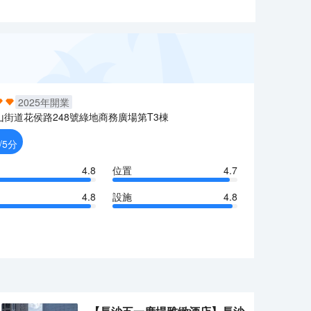
2025
年開業
山街道花侯路248號綠地商務廣場第T3棟
/5分
4.8
位置
4.7
4.8
設施
4.8