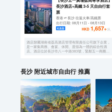
【長沙五一廣場荔高尊享酒店】
長沙酒店+高鐵 3-5 天自由行套
票
香港
長沙
往返
火車/高鐵票
出行日期:
08月11日
-
08月13日
1,657
+
4.8
分
HKD
/人
酒店隸屬湖南省荔高酒店管理有限責任公司旗下企業，
是一家集商務、會宴、休閒、度假為一體的綜合性酒
店。酒店位於長沙市八一中路383號，緊鄰五一商圈，
毗鄰中共湖南省委、省軍區、省司法廳、省公安廳等省
直機關單位；長沙博物館、嗦粉一條街、橘子洲頭等名
勝景點近在咫尺；酒店距離火車站僅5分鐘車程、機場
20分鐘車程、迎賓路口地鐵站3分鐘路程，交通四通八
長沙
附近城市自由行 推薦
達。經過十餘年的沉澱，酒店於2021年重裝升級、整
裝出發，精心打造出224間不同房型温馨舒適客房、1
個豪華典雅宴會廳、3個不同規模會議室及8個風格突
出的豪華包廂，以全新面貌、全新姿態迎戰市場，成為
人們商務活動、朋友聚會、家庭度假之地。2021年，
酒店成功被評定為政府採購定點酒店。酒店以打造“城
市的靜謐，家中的舒適”為己任，致力於展現“寧靜、舒
適、高效、現代”的健康都市主題，為旅途人在他鄉打
造另一個“家”。我們竭誠恭候您的光臨！