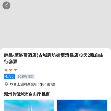
畔島·摩洛哥酒店(古城牌坊街廣濟橋店)3天2晚自由
行套票
4.7
/5
2025
年開業
城西上洲村商業街北路4號1層
潮州
附近城市自由行 推薦