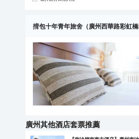
揹包十年青年旅舍（廣州西華路彩虹橋
廣州
其他酒店套票推薦