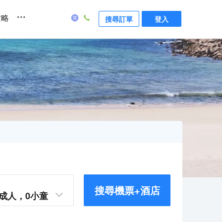
...
攻略
搜尋訂單
登入
搜尋機票+酒店
成人，
0
小童