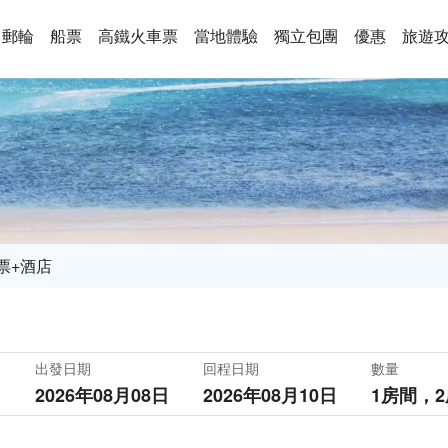
郵輪
船票
高鐵火車票
當地體驗
獨立包團
優惠
旅遊
票+酒店
出發日期
回程日期
數量
2026年08月08日
2026年08月10日
1房間，
2