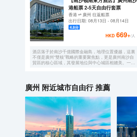
【南沙嶺南東方酒店】廣州南沙
港船票 2-5天自由行套票
香港
廣州
往返
船票
出行日期:
08月13日
-
08月14日
4.8
分
669
+
HKD
/人
酒店落子於南沙千億國際金融島，地理位置優越，這裏
不僅是廣州“雙核”戰略的重要聚焦點，更是廣州南沙自
貿區的核心區域，其發展地位與中心城區相媲美。一小
時便捷可達深圳、香港、澳門等國內主要城市。 酒店
的設計匠心獨運，融入中式古典美學。飄檐承襲古典起
翹之韻，整體造型俯瞰如字母“A”，既展中國氣派，又
含西式願景——Amazing（令人驚歎），
廣州
附近城市自由行 推薦
Astonishing（令人震撼），隱含着酒店將成為南沙乃
至全球矚目的中式美學新地標的美好期許。 酒店作為
南沙國際會展中心綜合體重要組成部分，以“木棉花
開，鴻翔海絲”之設計理念，以大灣區金融新地標之姿
態，締造南沙“立足灣區、協同港澳、面向世界”的實踐
範本。