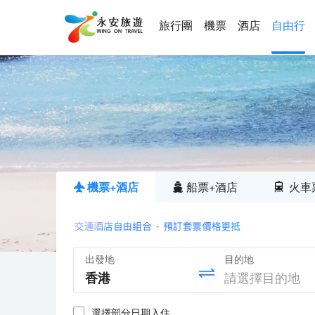
旅行團
機票
酒店
自由行
機票+酒店
船票+酒店
火車
出發地
目的地
選擇部分日期入住