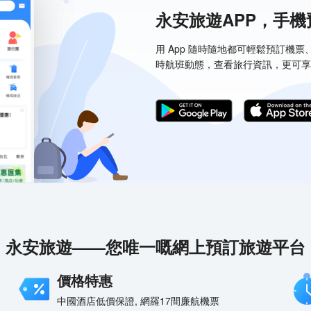
永安旅遊APP，手
用 App 隨時隨地都可輕鬆預訂機
時航班動態，查看旅行資訊，更可享
永安旅遊——您唯一嘅網上預訂旅遊平台
價格特惠
中國酒店低價保證, 網羅17間廉航機票