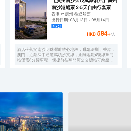
【廣州南沙金茂萬豪酒店】廣州
南沙港船票 2-5天自由行套票
香港
廣州
往返
船票
出行日期:
08月13日
-
08月14日
4.7
分
584
+
HKD
/人
酒店坐落於南沙明珠灣畔核心地段，毗鄰深圳，香港，
澳門，近鄰深中通道萬頃沙支線，距離地鐵4號線蕉門
站僅需8分鐘車程，便捷前往蕉門河公交總站可乘坐機
場大巴快線或深中跨市公交等，快速連接大灣區核心商
圈，距離深圳國際寶安機場僅需50分鐘車程。店內提
供小馬智行無人駕駛體驗券，可輕鬆前往南沙天后宮、
南沙濕地公園、廣汽科技館及環宇城購物中心等。 酒
店共有261間以海洋為設計靈感的客房及套房，詮釋現
代經典與優雅，滿足休閒賓客對在地文化的探索與體
驗。配備粵式風味的林苑中餐廳、中西結合的漁人碼頭
全日餐廳以及”雙重身份”的薄荷酒吧，體驗創新融合的
珍饈美饌。酒店擁有馬丁叔叔的農場，小朋友們可盡情
與小動物們互動亦或參與馬丁叔叔課堂，共度愉快的親
子時光。同時，酒店擁有1,600平方米的宴會及會議場
地以及寬敞的戶外草坪，可滿足不同的會議及宴會需
求，無論商務出行亦或休閒旅遊期待與您共赴南沙，遇