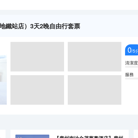
地鐵站店）3天2晚自由行套票
0
/5
清潔度
服務