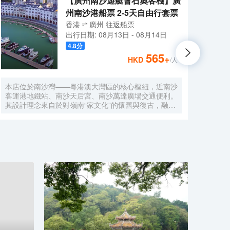
【廣州南沙遊艇會石奧客棧】廣
州南沙港船票 2-5天自由行套票
香港
廣州
往返
船票
出行日期:
08月13日
-
08月14日
4.8
分
565
+
HKD
/人
本店位於南沙灣——粵港澳大灣區的核心樞紐，近南沙
酒店
客運港地鐵站、南沙天后宮、南沙萬達廣場交通便利。
利。美
其設計理念來自於對嶺南“家文化”的懷舊與復古，融合
務酒
南洋傢俱的熱情奔放精髓，是一家現代海上絲綢之路上
廈內1
讓各路賓客品味嶺南與南洋風情的輕鬆茶室精品酒店，
會、
在經典家居與裝潢中重逢嶺南文化的歸屬感。 客棧共
生傾
五層，一層為大堂及茶室，二至五層為客房，寬敞、舒
雅，
適、風格各異的客房眾多；供賓客休閒暢談的石奧茶
恒壓
室，主要提供早餐、茶點、飲品、簡餐等服務；同時亦
浴缸
與中國大陸獲得“五金錨”獎的南沙遊艇會提供宴會/婚
工作人
宴/會議、中西式餐飲、遊艇觀光/租賃、帆船租賃/體
Bet
驗、遊艇帆船駕證考取等不同種服務功能，打造出一種
特色的休閒度假空間。