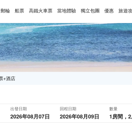
郵輪
船票
高鐵火車票
當地體驗
獨立包團
優惠
旅遊
票+酒店
出發日期
回程日期
數量
2026年08月07日
2026年08月09日
1房間，
2