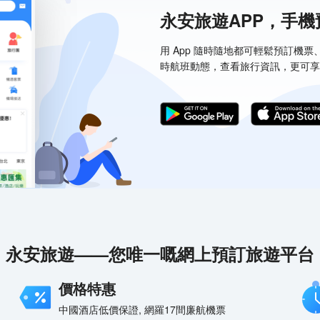
永安旅遊APP，手
用 App 隨時隨地都可輕鬆預訂機
時航班動態，查看旅行資訊，更可享
永安旅遊——您唯一嘅網上預訂旅遊平台
價格特惠
中國酒店低價保證, 網羅17間廉航機票