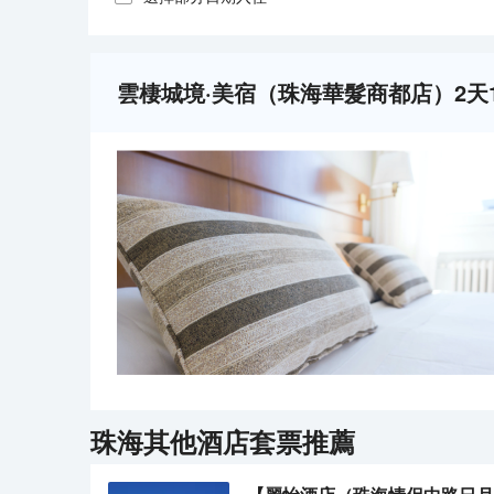
雲棲城境·美宿（珠海華髮商都店）2天
珠海
其他酒店套票推薦