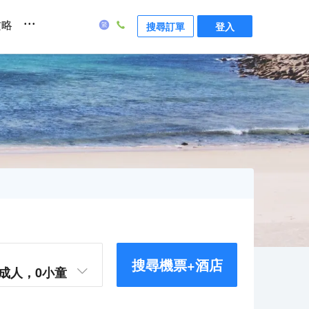
...
攻略
搜尋訂單
登入
搜尋機票+酒店
成人，
0
小童