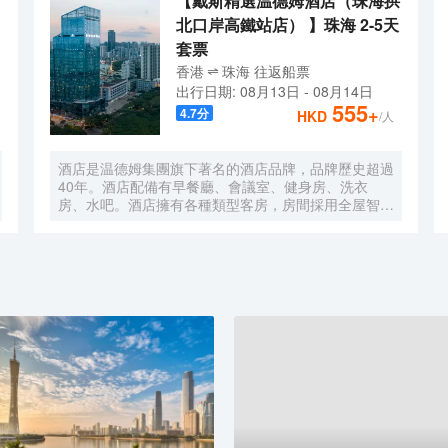
【戴斯精選温德姆酒店（珠海拱
北口岸高鐵站店） 】珠海 2-5天
套票
香港
珠海
往返
船票
出行日期:
08月13日
-
08月14日
555
+
4.7
分
HKD
/人
酒店是温德姆集團旗下著名的酒店品牌，品牌歷史超過
40年。酒店配備有早餐廳、會議室、健身房、洗衣
房、水吧。酒店擁有各種類型客房，房間採用全屋智能
語音控制系統、智能馬桶，科技感十足。酒店地理位置
優越，位於市中心區域繁華路段，距離拱北口岸，珠海
高鐵站只需5分鐘車程。如果您有時間放鬆休息，可以
去長隆海洋王國遊玩，情侶路海邊漫步，緊鄰夏灣夜
市，無論您是商務出差還是遊玩，都是您不二之選，戴
斯精選温德姆酒店歡迎您的到來！