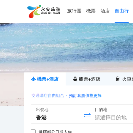
旅行團
機票
酒店
自由行
機票+酒店
船票+酒店
火車
出發地
目的地
選擇部分日期入住