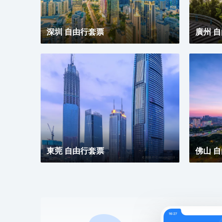
體驗到真誠、貼心的服務，精心優選品質體驗讓您感到
賓至如歸，我們致力讓每一位賓客感到愉悅欣喜與備受
關懷，用心意讓您更“心怡”。
深圳 自由行套票
廣州 
東莞 自由行套票
佛山 