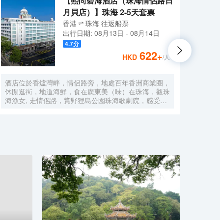
【熙尚碧海酒店（珠海情侶路日
月貝店）】珠海 2-5天套票
香港
珠海
往返
船票
出行日期:
08月13日
-
08月14日
4.7
分
622
+
HKD
/人
酒店位於香爐灣畔，情侶路旁，地處百年香洲商業圈，
鉑頓國
休閒逛街，地道海鮮，食在廣東美（味）在珠海，觀珠
香洲
海漁女, 走情侶路，賞野狸島公園珠海歌劇院，感受自
15分
然與現代結合的海畔生活，甚為便利，酒店配以近百個
鐘，
車位，方便省心。 酒店直線100米，擁抱香爐灣沙灘，
方便
海與您的約定。酒店右側600米，城市地標一一珠海漁
套。
女，城市陽台。左側600米珠海歌劇院（日月貝），距
健身
離港珠澳大橋12分鐘。拱北、青茂口岸20分鐘。酒店
能輕
前後50米公交線路覆蓋全珠海。 酒店傾力打造“寬敞高
所有客
雅空間”優質床品衞浴，完備設施服務，為您提供優質
能夠
的住宿服務 酒店中央空調冷暖可調，特色落地窗直觀
每天
海景和海霞公園，欣賞東方海上日出，港珠澳大橋。中
種本
西結合的自助早餐，配以廣東特色，一天的愉快從豐富
都配
營養的早餐開始。
物。
感單
鍛鍊