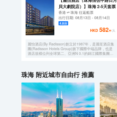
【麗怡酒店（珠海情侶中路日月
貝大劇院店）】珠海 2-5天套票
香港
珠海
往返
船票
出行日期:
08月13日
-
08月14日
4.8
分
582
+
HKD
/人
麗怡酒店(By Radisson)創立於1987年，是麗笙酒店集
團(Radisson Hotels Group)旗下國際中端品牌，也是
酒店規模位列全球第二、亞洲N 0.1的錦江國際集團旗
下多元品牌之一。麗怡酒店在全球有600多家門店，是
麗笙酒店集團旗下門店數量TOP 1的品牌。 麗怡酒店
珠海情侶路日月貝大劇院店地處珠海市繁華地帶，毗鄰
情侶路，日月貝，珠海市政府等商圈，距離珠海站，明
珠海
附近城市自由行 推薦
珠站打車約20分鐘，周邊永旺超市，揚名廣場，購物
中心，美食購物，一應俱全， 麗怡酒店提供乾淨的住
宿環境和舒適温馨多種房型，滿足您的不同需求，大堂
設置了歡迎角、休閒區，店內WIFI公共區域全覆蓋且
配套設施齊全，設有餐廳、洗衣房及健身房(24小時服
務)等，是您商務、旅遊、會展、休閒的理想選擇
WELCOME HOME心怡之所。 麗怡酒店的標誌造型是
一朵玫瑰花，玫瑰花語源自古希臘神話，象徵真摯的情
誼，無論何時何地，在麗怡酒店，您都可以一如既往地