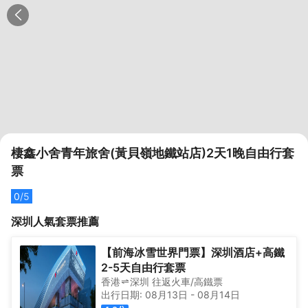
棲鑫小舍青年旅舍(黃貝嶺地鐵站店)2天1晚自由行套
票
0
/5
深圳
人氣套票推薦
【前海冰雪世界門票】深圳酒店+高鐵
2-5天自由行套票
香港
深圳
往返
火車/高鐵票
出行日期:
08月13日
-
08月14日