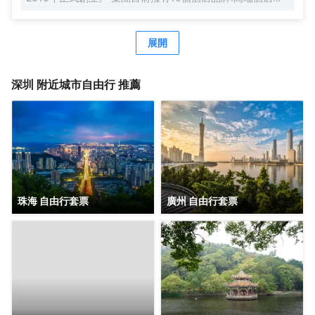
牌萬際、假日美地，中高端酒店蘭歐，中檔酒店尚客優品，
經濟型酒店尚客優、駿怡、A&A Room、橙客，以及民宿品
牌花美時、公寓品牌LIPPO公社。尚美生活旗下酒店超過
展開
3500家（含在營店和籌建店），現已覆蓋全國31個省293座
城市，會員數量超4000萬。 作為國內創客精神的住宿集
團，尚美生活憑藉創新的商業模式、強大的品牌優勢和專業
深圳
附近城市自由行 推薦
的服務支持，攜手消費者、業主以及合作伙伴，共建、共
創、共享大住宿共同體。未來，集團將不斷探索住宿業與互
聯網的結合、與新生活方式的結合，致力於成為全球領先的
生活服務連鎖平台，引領新尚美好生活。
珠海 自由行套票
廣州 自由行套票