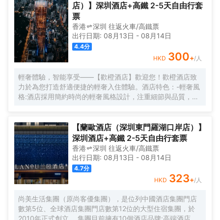
店）】深圳酒店+高鐵 2-5天自由行套
票
香港
深圳
往返
火車/高鐵票
出行日期:
08月13日
-
08月14日
4.4
分
300
+
HKD
/人
輕奢體驗，智能享受——【歡橙酒店】歡迎您！歡橙酒店致
力於為您打造舒適便捷的輕奢入住體驗。酒店特色：-輕奢風
格:酒店採用簡約時尚的輕奢風格設計，注重細節與品質，為
您營造舒適優雅的居住環境。-智能體驗:房間配備小度智能系
統，語音控制燈光、空調、電視等設備，解放雙手，盡享科
技帶來的便捷。-舒適享受:24小時熱水即開即熱，無需等
【蘭歐酒店（深圳東門羅湖口岸店）】
待，為您洗去一身疲憊。-影音娛樂:部分房間配備高清投影
深圳酒店+高鐵 2-5天自由行套票
儀，打造私人影院，享受震撼視聽盛宴。-貼心服務:酒店設有
香港
深圳
往返
火車/高鐵票
洗衣房，並提供烘乾服務，解決您的洗衣煩惱，讓旅途更加
出行日期:
08月13日
-
08月14日
輕鬆自在。歡橙酒店是您商務出行、休閒度假的理想之選。
4.7
分
期待您的光臨！温馨提示，圖片僅供參考，無法涵蓋所有房
323
+
HKD
/人
型，詳細的實物照片請諮詢酒店。
尚美生活集團（原尚客優集團），是位列中國酒店集團門店
數第5位、全球酒店集團門店數第12位的大型住宿集團，於
2010年正式創立。 集團目前擁有10個酒店品牌:高端酒店品