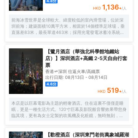
4.8
分
1,136
+
HKD
/人
前海冰雪世界是全球較大、緯度較低的室內滑雪場，位於深
圳前海；建築面積10萬平方米，相當於14個標準足球場，垂
直落差83米，最長單道463米‌；採用光電發電冰蓄冷系統，
減少43%碳排放，鋼結構用量達4.7萬噸‌；全年維持-6℃，
配備5條專業滑道（總長1569公尺），可承辦國際滑雪賽
事‌。
【鷺月酒店（華強北科學館地鐵站
店）】深圳酒店+高鐵 2-5天自由行套
票
香港
深圳
往返
火車/高鐵票
出行日期:
08月13日
-
08月14日
4.6
分
519
+
HKD
/人
本店是以巨幕電影為主題的輕奢酒店。住在這裏不僅僅是睡
眠，更是一種生活方式。120寸巨幕及影院般音響效果帶您身
臨其境，更有為女士定製的吹風機及化粧鏡，無時無刻，呈
現精彩。
【歡橙酒店（深圳東門老街萬象城羅湖