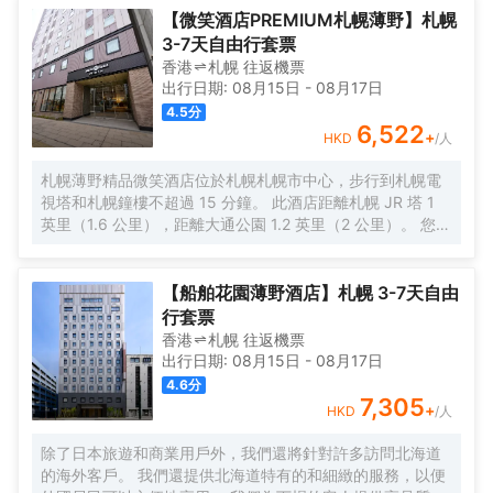
24 小時前台服務、行李寄存和洗衣設施。 有 172 間空調客
【微笑酒店PREMIUM札幌薄野】札幌
房提供液晶電視；您定能在旅途中找到家的舒適。提供免費
3-7天自由行套票
無線網絡，方便您與朋友保持聯繫；數碼頻道可滿足您的娛
香港
札幌
往返
機票
樂需求。浴室提供淋浴設施、坐浴桶和拖鞋。便利設施包括
出行日期:
08月15日
-
08月17日
保險箱和書桌；而且每次住宿一次提供客房服務。
4.5
分
6,522
+
HKD
/人
札幌薄野精品微笑酒店位於札幌札幌市中心，步行到札幌電
視塔和札幌鐘樓不超過 15 分鐘。 此酒店距離札幌 JR 塔 1
英里（1.6 公里），距離大通公園 1.2 英里（2 公里）。 您可
利用免費 WiFi和自動售貨機等便利服務和設施。 在札幌薄野
精品微笑酒店，您可以去餐廳享用美餐。每天 7:00 至 10:00
提供收費的自助式早餐。 特色服務/設施包括乾洗/洗衣服
【船舶花園薄野酒店】札幌 3-7天自由
務、24 小時前台服務和行李寄存。酒店提供收費自助停車。
行套票
有 284 間空調客房提供冰箱和平板電視；您定能在旅途中找
香港
札幌
往返
機票
到家的舒適。提供免費無線網絡，方便您與朋友保持聯繫；
出行日期:
08月15日
-
08月17日
有線頻道可滿足您的娛樂需求。浴室提供淋浴/盆浴組合、免
4.6
分
費洗浴用品和坐浴桶。便利設施包括書桌和電熱水壺；而且
7,305
+
HKD
/人
每天提供客房服務。
除了日本旅遊和商業用戶外，我們還將針對許多訪問北海道
的海外客戶。 我們還提供北海道特有的和細緻的服務，以便