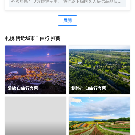
外國居民可以方便地享用。 我們為下榻的客人提供高品質的
Air weave 床上用品，保證每位客人的睡眠。 共有296間客
房。設計理念將是日本現代，融合了許多模仿＇Washi＇的味
道，如日本紙，障子紙，樹木等。 我們的目標是成為一個易
展開
於為家人和朋友等使用的酒店，我們將準備許多客房，您可
以由多個人慢慢放鬆，包括雙人房，三人房，強制房。 有些
房間有梳粧枱，浴室和廁所，彼此獨立，我們將為適合各種
札幌
附近城市自由行 推薦
目標的客戶提供合適的空間。 為了讓您的住宿更加愉快，我
們將在二樓安排帶桑拿浴室的公共浴室。 您可以為商務青年
客人以及海外客戶提供舒適的放鬆。 此外，18歲以下的顧客
在同一房間與父母和祖父母共用時可免費。客人可以脱鞋放
鬆身心，這樣您就可以與小孩一起進行家庭旅行，放鬆身
心。
函館 自由行套票
釧路市 自由行套票