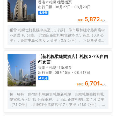
香港
札幌
往返
機票
出行日期:
08月27日
-
08月29日
4.5
分
5,872
+
HKD
/人
暖雪 札幌位於札幌中央區，步行到二條市場和狸小路商店街
不超過 10 分鐘。 此酒店距離札幌電視塔 0.5 英里（0.9 公
里），距離中島公園 0.5 英里（0.9 公里）。 不妨享受温泉
等度假設施，或者試試免費 WiFi等服務和設施。 每天 7:00
至 9:30 提供收費的自助式早餐。 特色服務/設施包括24 小
時前台服務和電梯。酒店提供收費自助停車。 有 136 間空調
【新札幌柔婕閣酒店】札幌 3-7天自由
客房提供平板電視；您定能在旅途中找到家的舒適。提供免
行套票
費無線網絡，方便您與朋友保持聯繫；數碼頻道可滿足您的
香港
札幌
往返
機票
娛樂需求。浴室提供免費洗浴用品和吹風機。便利設施包括
出行日期:
08月15日
-
08月17日
保險箱和書桌；而且每天提供客房服務。
4.6
分
6,701
+
HKD
/人
拉・珍特・住宿新札幌位於札幌新札幌，距離札幌鐘樓和札
幌電視塔不到 15 分鐘車程。 此酒店距離札幌巨蛋 4.4 英里
（7.1 公里），距離狸小路商店街 7.4 英里（11.9 公里）。
您可利用免費 WiFi和自動售貨機等便利服務和設施。 每天
6:30 至 10:00 提供收費的自助式早餐。 特色服務/設施包括