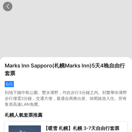
Marks Inn Sapporo(札幌Marks Inn)5天4晚自由行
套票
0
/5
到地下鐵中島公園、豐水薄野，均在步行3分鐘之內。到繁華街薄野
步行僅需2分鐘，交通方便，最適合商務出差、休閑旅游入住。所有
客房高速LAN免費。
札幌
人氣套票推薦
【暖雪 札幌】札幌 3-7天自由行套票