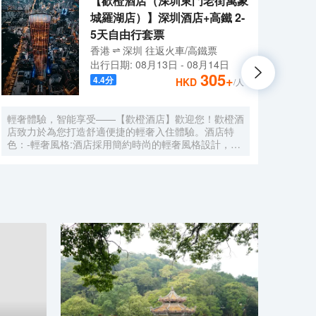
【歡橙酒店（深圳東門老街萬象
城羅湖店）】深圳酒店+高鐵 2-
5天自由行套票
香港
深圳
往返
火車/高鐵票
出行日期:
08月13日
-
08月14日
305
+
4.4
分
HKD
/人
輕奢體驗，智能享受——【歡橙酒店】歡迎您！歡橙酒
尚美
店致力於為您打造舒適便捷的輕奢入住體驗。酒店特
門店
色：-輕奢風格:酒店採用簡約時尚的輕奢風格設計，注
集團，
重細節與品質，為您營造舒適優雅的居住環境。-智能
牌:
體驗:房間配備小度智能系統，語音控制燈光、空調、
中檔
電視等設備，解放雙手，盡享科技帶來的便捷。-舒適
Roo
享受:24小時熱水即開即熱，無需等待，為您洗去一身
公社
疲憊。-影音娛樂:部分房間配備高清投影儀，打造私人
建店
影院，享受震撼視聽盛宴。-貼心服務:酒店設有洗衣
40
房，並提供烘乾服務，解決您的洗衣煩惱，讓旅途更加
藉創
輕鬆自在。歡橙酒店是您商務出行、休閒度假的理想之
持，
選。期待您的光臨！温馨提示，圖片僅供參考，無法涵
享大
蓋所有房型，詳細的實物照片請諮詢酒店。
網的
的生