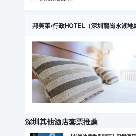
邦美萊•行政HOTEL（深圳龍崗永湖地
深圳
其他酒店套票推薦