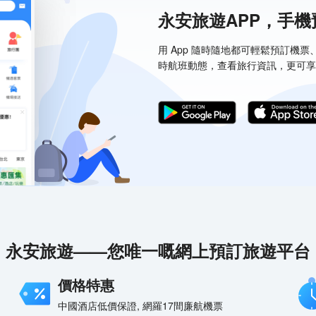
永安旅遊APP，手
用 App 隨時隨地都可輕鬆預訂機
時航班動態，查看旅行資訊，更可享
永安旅遊——您唯一嘅網上預訂旅遊平台
價格特惠
中國酒店低價保證, 網羅17間廉航機票