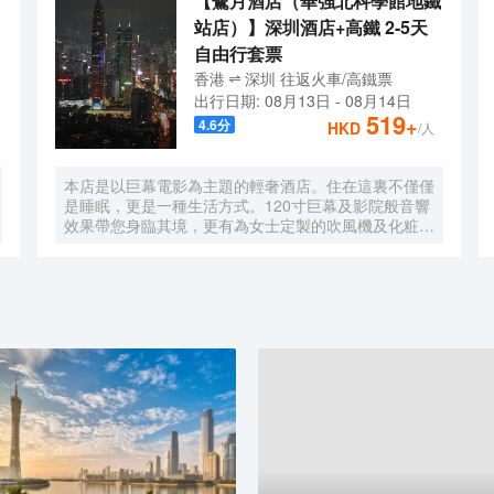
【鷺月酒店（華強北科學館地鐵
站店）】深圳酒店+高鐵 2-5天
自由行套票
香港
深圳
往返
火車/高鐵票
出行日期:
08月13日
-
08月14日
519
+
4.6
分
HKD
/人
本店是以巨幕電影為主題的輕奢酒店。住在這裏不僅僅
是睡眠，更是一種生活方式。120寸巨幕及影院般音響
效果帶您身臨其境，更有為女士定製的吹風機及化粧
鏡，無時無刻，呈現精彩。