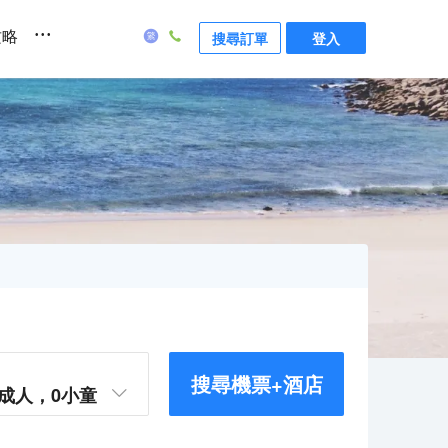
...
攻略
搜尋訂單
登入
搜尋機票+酒店
成人，
0
小童