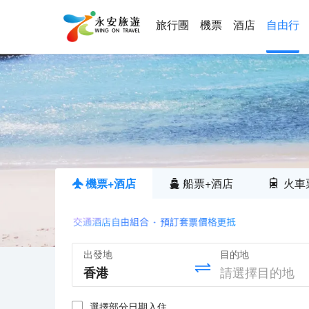
旅行團
機票
酒店
自由行
機票+酒店
船票+酒店
火車
出發地
目的地
選擇部分日期入住