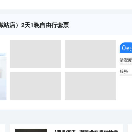
鐵站店）2天1晚自由行套票
0
/5
清潔度
服務