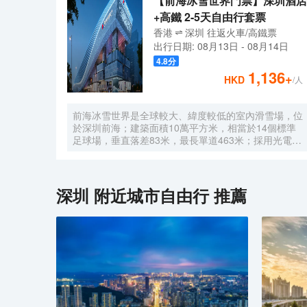
【前海冰雪世界門票】深圳酒店
+高鐵 2-5天自由行套票
香港
深圳
往返
火車/高鐵票
出行日期:
08月13日
-
08月14日
4.8
分
1,136
+
HKD
/人
前海冰雪世界是全球較大、緯度較低的室內滑雪場，位
於深圳前海；建築面積10萬平方米，相當於14個標準
足球場，垂直落差83米，最長單道463米‌；採用光電發
電冰蓄冷系統，減少43%碳排放，鋼結構用量達4.7萬
噸‌；全年維持-6℃，配備5條專業滑道（總長1569公
尺），可承辦國際滑雪賽事‌。
深圳
附近城市自由行 推薦