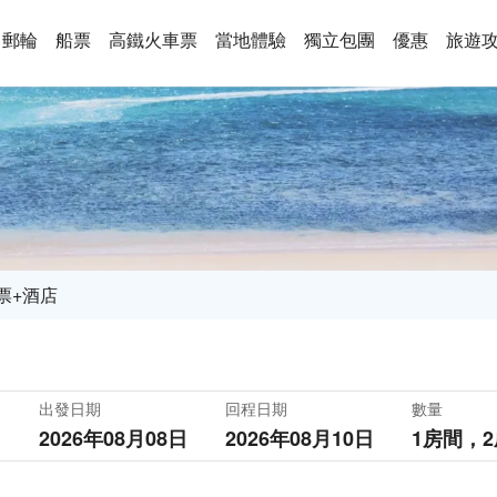
郵輪
船票
高鐵火車票
當地體驗
獨立包團
優惠
旅遊
票+酒店
出發日期
回程日期
數量
2026年08月08日
2026年08月10日
1房間，
2