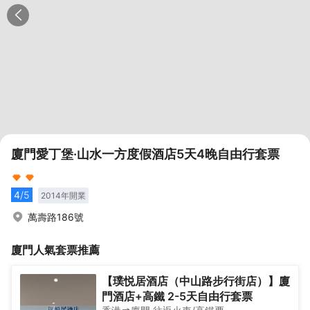
廈門愛丁堡·山水一方度假酒店5天4晚自由行套票
4
/5
2014
年開業
萬壽路186號
廈門
人氣套票推薦
【璞悦居酒店（中山路步行街店）】廈
門酒店+高鐵 2-5天自由行套票