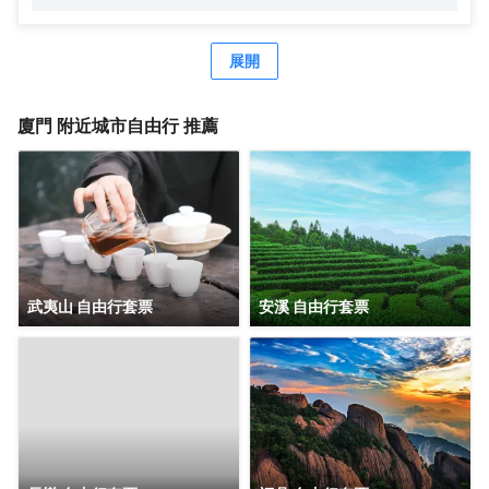
來名列廈門酒店入住率前茅。前丹麥女王、李光耀、陳香
梅、趙雅芝等眾多中外政商名流也曾造訪並讚譽有加，劉海
粟先生曾為鷺江賓館親筆題詞：“賓至如歸”。作為鷺江道上的
展開
地標建築，它典藏了鷺江兩岸百年來的風華，又演繹出中西
合璧、傳統與現代交織的廈門風情，您下榻的，不僅是酒
店，也是時光。 時光隧道1958，是鷺江賓館的一顆璀璨明
廈門
附近城市自由行 推薦
珠。每位踏入這裏的客人，都能在這方寸之間，聆聽城市的
心跳，感受時空的故事。 鷺江賓館將鼓浪嶼景觀“搬進”房
間。晨光初照時，您一睜眼便能飽覽鼓浪嶼風光。在盥洗
室，您在洗漱同時，亦能盡情欣賞鼓浪嶼的絕美景色。 鷺江
賓館享有 “食在鷺江”的經典美譽。七樓是中外遊客和廈門人
民情有獨鍾的觀景餐廳，是集美食與美景於一體的絕美殿
堂，常年名列各大口碑排行榜前列。鷺江賓館從萬千食材到
千變萬化的烹飪手法，追求細節精緻，在飽腹之上，滿足味
武夷山 自由行套票
安溪 自由行套票
蕾想象，跨越時間與山海，尋味鷺江風味。