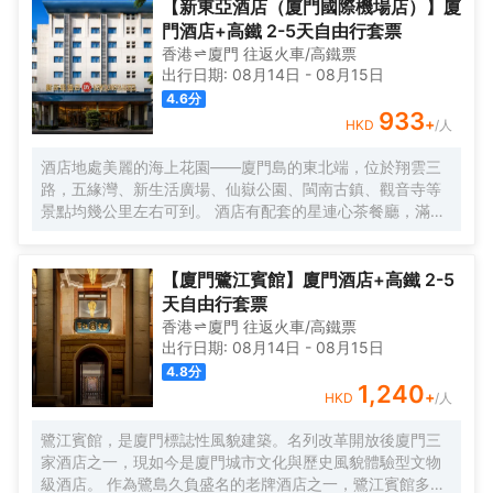
磚石間縈繞。自廈門搭乘渡輪，仿若穿越一片波光粼粼的詩
【新東亞酒店（廈門國際機場店）】廈
海，便能抵達這片與繁忙及快節奏隔絕的靜謐天堂。 踏入晃
門酒店+高鐵 2-5天自由行套票
巖36，復古留聲機裏傳出的悠揚旋律，似是時光的淺吟低
香港
廈門
往返
火車/高鐵票
唱，伴你開啟這一場優雅之旅。閩南彩色玻璃窗與南洋風情
出行日期:
08月14日
-
08月15日
花紋瓷磚錯落交織，仿若一幅色彩斑斕而又富有異域風情的
4.6
分
畫卷，目光所及之處，皆是細膩的藝術筆觸。每間卧室皆似
933
+
HKD
/人
陽光的寵兒，寬敞露台仿若空中花園，精心雕琢的細節之處
盡顯匠心。精心挑選的洗護產品與南方酒店少有的臻品烘衣
酒店地處美麗的海上花園——廈門島的東北端，位於翔雲三
倉，以貼心的呵護，讓每一個清晨的準備都成為一種愉悅的
路，五緣灣、新生活廣場、仙嶽公園、閩南古鎮、觀音寺等
儀式。靜謐的夜晚，在戶外浴缸中舒展身心，拱形窗戶宛如
景點均幾公里左右可到。 酒店有配套的星連心茶餐廳，滿足
精緻畫框，框住那城市的迷人景緻，亦框住這片刻的寧靜與
你的用餐需求；還有大型停車場，為你的出行帶來很多便
閒適。「山石茶事」中，繁茂的木棉樹與龍眼樹的綠意簇擁
捷。 酒店客房整潔乾淨、簡約大方，房內設施齊全，床品每
間，悠然品茗，讓那一抹茶香與自然的氣息相融相契。在那
客一換，網絡讓你與外界溝通不中斷。酒店為住客提供免費
【廈門鷺江賓館】廈門酒店+高鐵 2-5
寧靜的庭院裏，新中式茶韻裊裊，創意咖啡香氣氤氲，時光
接送機服務（詳情諮詢門店）。
天自由行套票
彷彿在此刻停駐，讓人沉醉不知歸路。「日光餐廳」裏，中
香港
廈門
往返
火車/高鐵票
西合璧的融合美食宛如一場舌尖上的文化盛宴。「音樂會客
出行日期:
08月14日
-
08月15日
廳」內，鋼琴伴奏下的威士忌之夜，又似一場靈魂與音符、
4.8
分
美酒的繾綣私語。
1,240
+
HKD
/人
鷺江賓館，是廈門標誌性風貌建築。名列改革開放後廈門三
家酒店之一，現如今是廈門城市文化與歷史風貌體驗型文物
級酒店。 作為鷺島久負盛名的老牌酒店之一，鷺江賓館多年