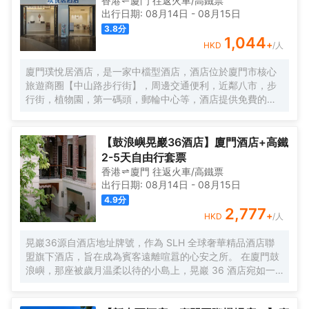
香港
廈門
往返
火車/高鐵票
出行日期:
08月14日
-
08月15日
3.8
分
1,044
+
HKD
/人
廈門璞悅居酒店，是一家中檔型酒店，酒店位於廈門市核心
旅遊商圈【中山路步行街】，周邊交通便利，近鄰八市，步
行街，植物園，第一碼頭，郵輪中心等，酒店提供免費的洗
衣服服務。酒店每日提供自助早餐。
【鼓浪嶼晃巖36酒店】廈門酒店+高鐵
2-5天自由行套票
香港
廈門
往返
火車/高鐵票
出行日期:
08月14日
-
08月15日
4.9
分
2,777
+
HKD
/人
晃巖36源自酒店地址牌號，作為 SLH 全球奢華精品酒店聯
盟旗下酒店，旨在成為賓客遠離喧囂的心安之所。 在廈門鼓
浪嶼，那座被歲月温柔以待的小島上，晃巖 36 酒店宛如一
顆明珠，散發着迷人而靜謐的光輝。其前身，是清末民初愛
國華僑邱允衡的故居，歷史的韻味如同一縷幽夢，在每一寸