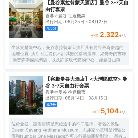
房都裝有空調，設有一台平板電視。部分客房設有一個休息區，供
【曼谷素拉翁蒙天酒店】曼谷 3-7天自
客人在度過忙碌的一天後放鬆身心。客房也設有帶淋浴設施的私人
由行套票
浴室。<br>酒店設有24小時前台。<br>
香港
曼谷
往返
機票
出行日期:
08月25日
-
08月27日
4.5
分
2,322
+
HKD
/人
坐落於是隆中心，曼谷素拉翁蒙天酒店具有曼谷最為優越的
地理位置. 酒店附近提供不計其數的購物選擇，如傳奇的吉姆
·湯普森泰國絲綢店，以及許多現代購物中心，如曼谷山燕生
活商場、是隆購物中心、中央世界商業中心、MBK、暹羅百
麗宮商業中心及帕蓬夜市。此外，從酒店還可以欣賞侖皮尼
公園的綠色風景。並且，這裏的溝通也非常方便，離MRT山
【察殿曼谷大酒店】<大灣區航空> 曼
燕站及BTS沙拉鈴站很近。
谷 3-7天自由行套票
香港
曼谷
往返
機票
出行日期:
08月14日
-
08月16日
4.7
分
5,104
+
HKD
/人
位於曼谷，該酒店將是您旅途中的不二選擇。著名的景點
Queen Savang Vadhana Museum、志趣家小童職業體驗公
園和Number One Massage均可步行很短距離到達。 所有