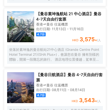
極具特色的客房都配備有熨衣設備、房內保險箱和空調，讓
您感受到更加貼心細緻的入住體驗。服務人員會提前為您準
備好瓶裝水，以滿足您的飲水需求。倘若您在忙碌的一天後
【曼谷素坤逸航站 21 中心酒店】曼谷
想在自己的客房內放鬆，提供拖鞋和吹風機的客房浴室是不
4-7天自由行套票
錯的選擇。酒店設有咖啡廳，您可在這裏放鬆身心，享受貼
香港
曼谷
往返
機票
心的服務。旅客想要在自己的房間邊聽音樂邊享受美食，衹
出行日期:
11月13日
-
11月16日
需呼叫送餐服務。如果您覺得在入住飲食方面僅限於此，那
4.7
分
不妨去看看附近Nahm（東南亞菜）、Sorn（ศรณ์）（東南
3,575
+
HKD
/人
亞菜）和Le Normandie by Alain Roux（西餐）絡繹不絕的
人流吧！黃咖喱藍螃蟹、布吉2度慢煮七彩龍蝦和香橙可麗餅
坐落於素坤逸的曼谷航站21中心酒店 (Grande Centre Point
分別是每家為您精心推薦的美食。 酒店種類繁多的休閑設施
Hotel Terminal 21)(SHA Plus+)，會讓您在曼谷 擁有別樣的
能為每一位下榻於此的您創造多元化的休閑空間，這其中包
體驗，開展一段難忘的旅行。 酒店地理位置優越，駕車至隆
括室外泳池和按摩室。酒店配備有會議廳，可供旅客使用。
齊BTS高架鐵路站僅需1km 。除此之外，至素坤逸地鐵站只
酒店設有24小時前台諮詢服務，為下榻至此的您提供最貼心
需步行前往。旅客們會發現牛仔街、班坎姆希安博物館和
的行程安排。
Divana Spa距離酒店都不遠。酒店佔盡地理之宜，湯之森日
【曼谷日航酒店】曼谷 4-7天自由行套
式温泉館、曼谷人造衝浪樂園和杰特寧醫院離此都很近。酒
票
吧旨在為旅客和您的朋友提供一處消遣的場所。
香港
曼谷
往返
機票
出行日期:
08月11日
-
08月14日
4.7
分
3,543
+
HKD
/人