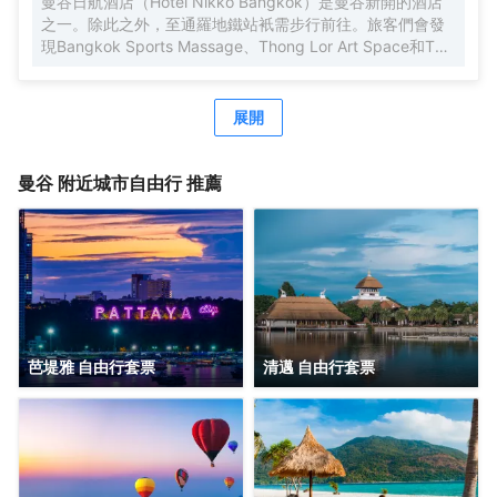
曼谷日航酒店（Hotel Nikko Bangkok）是曼谷新開的酒店
之一。除此之外，至通羅地鐵站衹需步行前往。旅客們會發
現Bangkok Sports Massage、Thong Lor Art Space和The
Hive Spa距離酒店都不遠。 咖啡廳旨在為旅客和您的朋友提
供一處消遣的場所。除此之外，周邊餐飲種類繁多。Punjab
Grill Bangkok（東南亞菜）供應一流的推薦美味-Crab and
展開
Lentil Shorba，KOM-BA-WA（日本料理）提供的Five-
Piece Chef Sushi Selection備受好評，Broccoli
Revolution（素食）的素食披薩也是來這裏遊玩不容錯過的
曼谷
附近城市自由行 推薦
美味。 住客既能在 室外游泳池揮灑汗水，也可以在按摩室放
鬆身心。酒店的會議廳和商務中心將熱情的服務與專業的素
質完美地結合在一起。酒店設有24小時前台諮詢服務，為下
榻至此的您提供最貼心的行程安排。停車場會對入住酒店的
客人開放。
芭堤雅 自由行套票
清邁 自由行套票