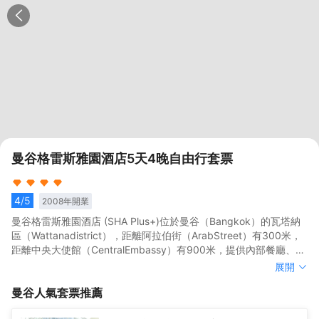
曼谷格雷斯雅園酒店5天4晚自由行套票
4
/5
2008
年開業
曼谷格雷斯雅園酒店 (SHA Plus+)位於曼谷（Bangkok）的瓦塔納
區（Wattanadistrict），距離阿拉伯街（ArabStreet）有300米，
距離中央大使館（CentralEmbassy）有900米，提供內部餐廳、覆
蓋各處的免費Wi-Fi和免費內部私人停車場。<br>這家酒店的每間客
曼谷格雷斯雅園酒店 (SHA Plus+)位於曼谷（Bangkok）的瓦塔納
展開
房都裝有空調，設有一台平板電視。部分客房設有一個休息區，供
區（Wattanadistrict），距離阿拉伯街（ArabStreet）有300米，
曼谷
人氣套票推薦
客人在度過忙碌的一天後放鬆身心。客房也設有帶淋浴設施的私人
距離中央大使館（CentralEmbassy）有900米，提供內部餐廳、覆
浴室。<br>酒店設有24小時前台。<br>
蓋各處的免費Wi-Fi和免費內部私人停車場。<br>這家酒店的每間客