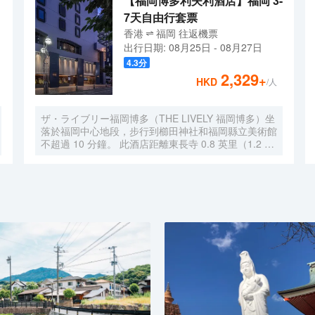
【福岡博多利夫利酒店】福岡 3-
7天自由行套票
香港
福岡
往返
機票
出行日期:
08月25日
-
08月27日
4.3
分
2,329
+
HKD
/人
ザ・ライブリー福岡博多（THE LIVELY 福岡博多）坐
落於福岡中心地段，步行到櫛田神社和福岡縣立美術館
不超過 10 分鐘。 此酒店距離東長寺 0.8 英里（1.2 公
里），距離大濠公園 1.6 英里（2.6 公里）。 您可利用
免費 WiFi、婚慶服務和宴會廳等便利服務和設施。 要
享用午餐或晚餐，您可以去THE LIVELY KITCHEN，
餐廳主打國際美食。此外您還可以去咖啡館用餐，或者
待在房間裏，享受部分時段客房送餐服務。在忙碌的一
天後，不妨去酒吧/酒廊輕鬆一下。每天 7:00 至 9:30
提供收費的即點即煮早餐。 特色服務/設施包括24 小時
商務中心、24 小時前台服務和多語言服務。計劃在福
岡舉辦活動？這家酒店擁有 150 平方米（1615 平方英
尺）的空間，包括會議中心和2 間會議室。酒店提供收
費自助停車。 有 224 間特色裝修的客房定能讓您在旅
途中找到家的舒適。提供免費無線網絡，方便您與朋友
保持聯繫；數碼頻道可滿足您的娛樂需求。浴室提供淋