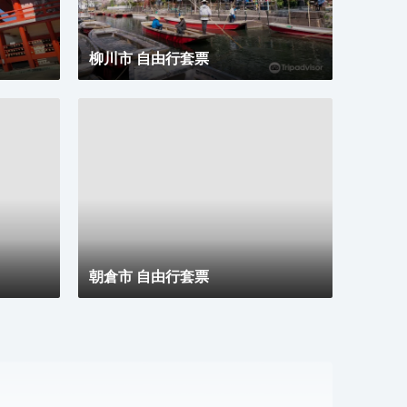
到家
繫；
合的
柳川市 自由行套票
括電
朝倉市 自由行套票