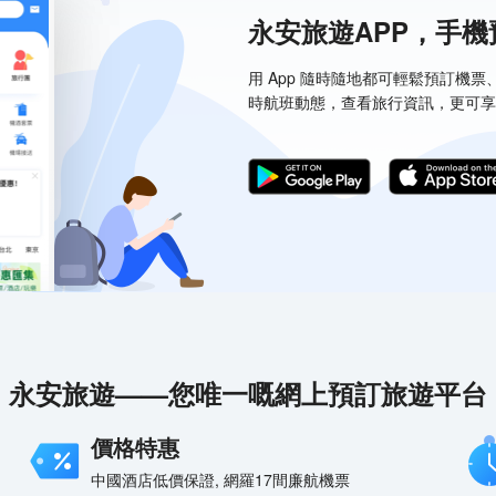
永安旅遊APP，手
用 App 隨時隨地都可輕鬆預訂機
時航班動態，查看旅行資訊，更可享
永安旅遊——您唯一嘅網上預訂旅遊平台
價格特惠
中國酒店低價保證, 網羅17間廉航機票