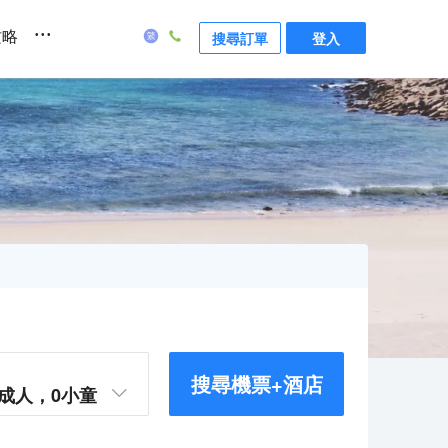
...
攻略
搜尋訂單
登入
搜尋機票+酒店
成人，
0
小童