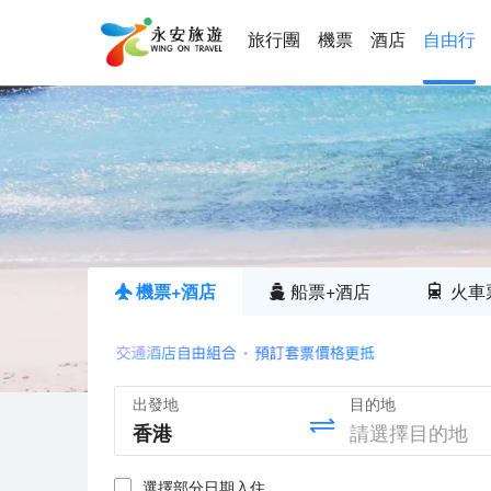
旅行團
機票
酒店
自由行
機票+酒店
船票+酒店
火車
出發地
目的地
選擇部分日期入住