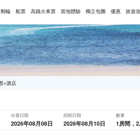
郵輪
船票
高鐵火車票
當地體驗
獨立包團
優惠
旅遊
票+酒店
出發日期
回程日期
數量
2026年08月08日
2026年08月10日
1房間，
2