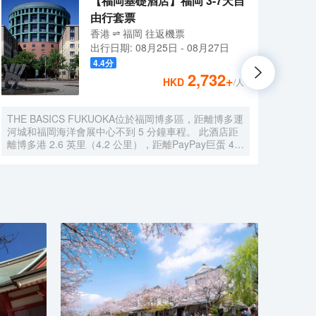
【福岡基礎酒店】福岡 3-7天自
由行套票
香港
福岡
往返
機票
出行日期:
08月25日
-
08月27日
4.4
分
2,732
+
HKD
/人
THE BASICS FUKUOKA位於福岡博多區，距離博多運
福岡海
河城和福岡海洋會展中心不到 5 分鐘車程。 此酒店距
蛋僅咫
離博多港 2.6 英里（4.2 公里），距離PayPay巨蛋 4.9
灘酒店
英里（7.9 公里）。 不妨享受健身中心等度假設施，或
下街 
者試試免費 WiFi等服務和設施。 您可以去服務THE
享受
BASICS FUKUOKA住客的WHY NOT享用美味餐飲。
可好
每天 6:30 至 10:00 提供收費的自助式早餐。 特色服
其他特
務/設施包括乾洗/洗衣服務、24 小時前台服務和行李寄
助免
存。酒店提供停車設施（車位有限）。 有 238 間客房
店設
提供冰箱和平板電視；您定能在旅途中找到家的舒適。
以待
提供免費無線網絡，方便您與朋友保持聯繫。浴室提供
一天
免費洗浴用品和坐浴桶。便利設施包括保險箱和茶具/
費）供
咖啡用具。
6:3
24
包括
10