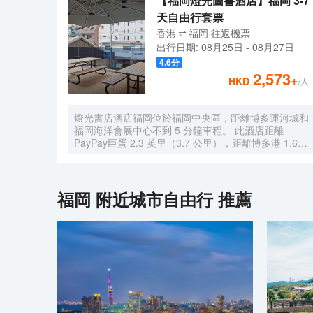
【福岡燈光圖書酒店】福岡 3-7
天自由行套票
香港
福岡
往返
機票
出行日期:
08月25日
-
08月27日
4.6
分
2,573
+
HKD
/人
燈光書店酒店福岡位於福岡中央區，距離博多運河城和
福岡海洋會展中心不到 5 分鐘車程。 此酒店距離
PayPay巨蛋 2.3 英里（3.7 公里），距離博多港 1.6
英里（2.6 公里）。 您可利用免費 WiFi和自動售貨機
等便利服務和設施。 您可以到LAMP LIGHT BOOKS
CAFE享用一頓美餐，或者去酒店的咖啡館吃些點心。
特色服務/設施包括24 小時前台服務、行李寄存和洗衣
福岡
附近城市自由行 推薦
設施。 酒店有 104 間客房，提供平板電視。提供免費
無線網絡，方便您與朋友保持聯繫。配備獨立的浴缸和
淋浴的私人浴室提供免費洗浴用品和吹風機。便利設施
包括電熱水壺和遮光窗簾；而且每天提供客房服務。