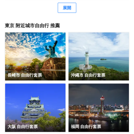
括快速入住、24 小時前台服務和行李寄存。 有 140 間客房
提供冰箱和液晶電視；您定能在旅途中找到家的舒適。配備
展開
淋浴/盆浴組合的私人浴室提供浸泡浴缸和坐浴桶。便利設施
包括保險箱和書桌；而且每天提供客房服務。
東京
附近城市自由行 推薦
長崎市 自由行套票
沖繩市 自由行套票
大阪 自由行套票
福岡 自由行套票