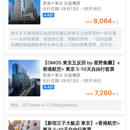
香港
東京
往返
機票
出行日期:
08月12日
-
08月16日
4.6
分
8,064
+
HKD
/人
東京京王廣場酒店為您提供難忘的東京之旅所需的一切元素
——友好的服務、便捷的位置、寬敞的房間、一流的設施、
免費的無線網絡和符合每位客人口味的用餐選擇。您可在空
中酒廊邊品酒邊欣賞動感大都市的壯麗景色，或在您自己的
房間享受舒適。酒店的客房旨在滿足每位客人的住宿需求。
【OMO5 東京五反田 by 星野集團】<
香港航空> 東京 5-10天自由行套票
香港
東京
往返
機票
出行日期:
08月12日
-
08月16日
4.4
分
7,260
+
HKD
/人
地址：8 Chome-4-13 Nishigotanda
【新宿王子大飯店 東京】<香港航空>
東京 5-10天自由行套票