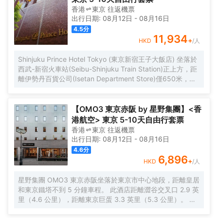
香港
東京
往返
機票
出行日期:
08月12日
-
08月16日
4.5
分
11,934
+
HKD
/人
Shinjuku Prince Hotel Tokyo (東京新宿王子大飯店) 坐落於
西武-新宿火車站(Seibu-Shinjuku Train Station)正上方，距
離伊勢丹百貨公司(Isetan Department Store)僅650米，距
離新宿御苑花園(Shinjuku Gyoen Garden)1公里。酒店地理
位置優越，周邊交通便捷，可讓您在5分鐘內直達涉谷和原宿
地區。 酒店客房採用現代風格設計，為您提供舒適温馨的雅
【OMO3 東京赤阪 by 星野集團】<香
居空間。所有客房均配有全套傢俱、先進設施和友好的客房
港航空> 東京 5-10天自由行套票
服務，能夠滿足您住宿期間的一切需求。為了給你帶來更多
香港
東京
往返
機票
便利，酒店還設有24小時前台，可提供安排按摩服務和行李
出行日期:
08月12日
-
08月16日
寄存等服務。值得一提的是，酒店25樓設有一間享有城市全
4.6
分
景的日本餐廳，供應創意日本料理並設有酒吧，定能給您帶
6,896
+
HKD
/人
來來自視覺和味蕾的雙重感官享受。 憑着優越的位置、完善
的設施以及無微不至的專業化服務，東京新宿王子大飯店為
星野集團 OMO3 東京赤阪坐落於東京市中心地段，距離皇居
每一位下榻於此的賓客帶來非一般的高品質體驗。入住於
和東京鐵塔不到 5 分鐘車程。 此酒店距離澀谷交叉口 2.9 英
此，您的旅途也將多一份温暖、多一份感動。
里（4.6 公里），距離東京巨蛋 3.3 英里（5.3 公里）。 每
天 07:00 至 10:00 提供收費的日式早餐。 特色服務/設施包