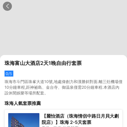
珠海富山大酒店2天1晚自由行套票
0
/5
珠海市斗門區珠峯大道10號,地處偉創力和漢勝斜對面.離三灶機場僅
10分鐘車程,距神祕島、金台寺、御温泉僅需20分鐘車程.本酒店內
設休閒娛樂等場所配套。
珠海
人氣套票推薦
【麗怡酒店（珠海情侶中路日月貝大劇
院店）】珠海 2-5天套票