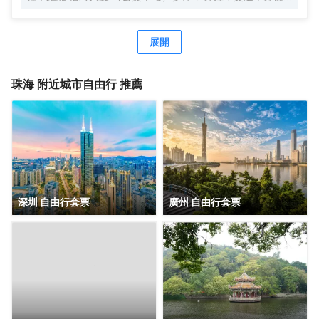
利，鄰近GI時代廣場，吃喝玩樂非常方便，周邊有 美食街、
超市、購物廣場 等生活設施配套。 公寓擁有現代温馨客房，
配套有餐廳、洗衣房、健身房、等公共空間，旅客在享受舒
展開
適住宿的同時，也能輕鬆滿足各種休閒與商務需求。客房分
佈於2-5 層，所有客房都配備有高品質的床品、高速wifi，確
保賓客能夠享受到賓至如歸的居住體驗。 喜悅餐廳位於6
珠海
附近城市自由行 推薦
層，每天都按照國際化標準提供數十種精選早餐品種，2-3種
本地特色菜，展現 珠海飲食文化。此外，每個房間都配備有
洗衣機，賓客在忙碌之餘也能輕鬆打理日常衣物。位於 6 層
的健身房房配備有跑步機、橢圓機、動感單車等高端健身器
材，即便身處旅途，也能輕鬆延續鍛鍊習慣。 鉑頓國際公寓
是東呈集團旗下中高端服務式公寓品牌，以“傾注匠心，融入
當地”為品牌理念，融合現代生活方式和行為，旨在為商旅人
士提供舒適住宿、尊貴服務和非凡體驗的現代化理想居庭。
深圳 自由行套票
廣州 自由行套票