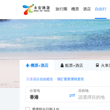
旅行團
機票
酒店
自由行
機票+酒店
船票+酒店
火車
出發地
目的地
選擇部分日期入住