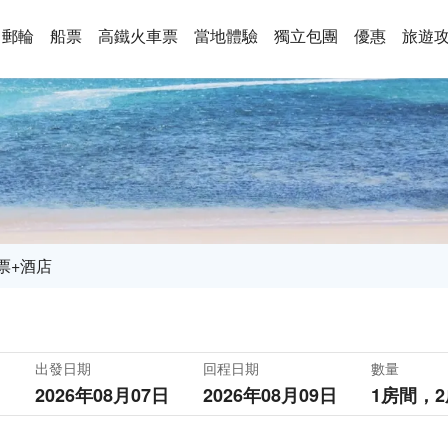
郵輪
船票
高鐵火車票
當地體驗
獨立包團
優惠
旅遊
票+酒店
出發日期
回程日期
數量
2026年08月07日
2026年08月09日
1房間，
2