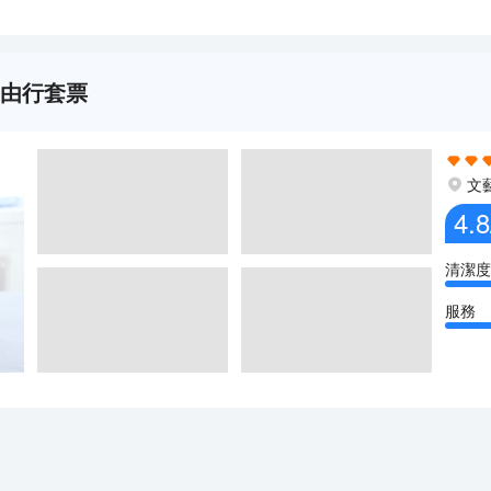
自由行套票
文
4.8
清潔度
服務