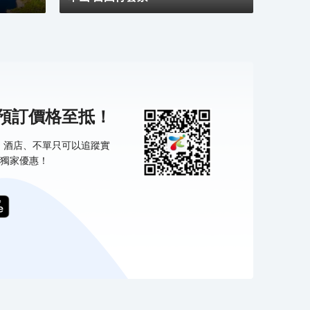
機預訂價格至抵！
票、酒店、不單只可以追蹤實
獨家優惠！