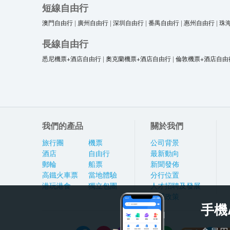
短線自由行
澳門自由行
|
廣州自由行
|
深圳自由行
|
番禺自由行
|
惠州自由行
|
珠
長線自由行
悉尼機票+酒店自由行
|
奧克蘭機票+酒店自由行
|
倫敦機票+酒店自由
我們的產品
關於我們
旅行團
機票
公司背景
酒店
自由行
最新動向
郵輪
船票
新聞發佈
高鐵火車票
當地體驗
分行位置
港玩港食
獨立包團
人才招聘及發展
私隱政策
手機