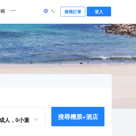
...
攻略
搜尋訂單
登入
搜尋機票+酒店
成人，
0
小童