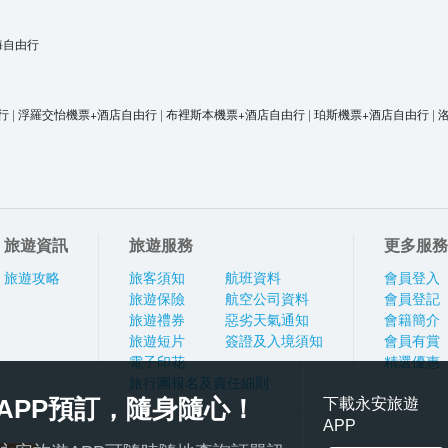
海自由行
行
|
浮羅交怡機票+酒店自由行
|
布裡斯本機票+酒店自由行
|
珀斯機票+酒店自由行
|
旅遊資訊
旅遊服務
更多服務
旅遊攻略
旅客須知
航班資料
會員登入
旅遊保險
航空公司資料
會員登記
旅遊禮券
惡劣天氣通知
會籍簡介
旅遊短片
簽證及入境須知
會員有賞
電子印花
精選優惠
旅行團報名及責任細則
APP預訂，隨身隨心！
下載永安旅遊
APP