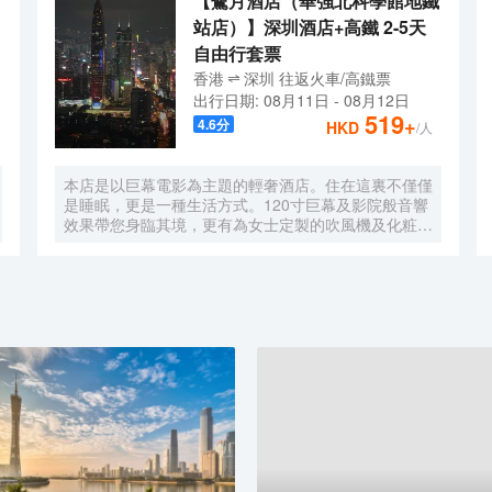
【鷺月酒店（華強北科學館地鐵
站店）】深圳酒店+高鐵 2-5天
自由行套票
香港
深圳
往返
火車/高鐵票
出行日期:
08月11日
-
08月12日
519
+
4.6
分
HKD
/人
本店是以巨幕電影為主題的輕奢酒店。住在這裏不僅僅
是睡眠，更是一種生活方式。120寸巨幕及影院般音響
效果帶您身臨其境，更有為女士定製的吹風機及化粧
鏡，無時無刻，呈現精彩。