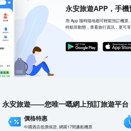
永安旅遊APP，手
用 App 隨時隨地都可輕鬆預訂機
時航班動態，查看旅行資訊，更可享
永安旅遊——您唯一嘅網上預訂旅遊平台
價格特惠
中國酒店低價保證, 網羅17間廉航機票