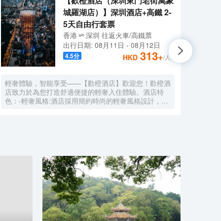
【歡橙酒店（深圳東門老街萬象
城羅湖店）】深圳酒店+高鐵 2-
5天自由行套票
香港
深圳
往返
火車/高鐵票
出行日期:
08月11日
-
08月12日
313
+
4.5
分
HKD
/人
輕奢體驗，智能享受——【歡橙酒店】歡迎您！歡橙酒
尚美
店致力於為您打造舒適便捷的輕奢入住體驗。酒店特
門店
色：-輕奢風格:酒店採用簡約時尚的輕奢風格設計，注
集團，
重細節與品質，為您營造舒適優雅的居住環境。-智能
牌:
體驗:房間配備小度智能系統，語音控制燈光、空調、
中檔
電視等設備，解放雙手，盡享科技帶來的便捷。-舒適
Roo
享受:24小時熱水即開即熱，無需等待，為您洗去一身
公社
疲憊。-影音娛樂:部分房間配備高清投影儀，打造私人
建店
影院，享受震撼視聽盛宴。-貼心服務:酒店設有洗衣
40
房，並提供烘乾服務，解決您的洗衣煩惱，讓旅途更加
藉創
輕鬆自在。歡橙酒店是您商務出行、休閒度假的理想之
持，
選。期待您的光臨！温馨提示，圖片僅供參考，無法涵
享大
蓋所有房型，詳細的實物照片請諮詢酒店。
網的
的生