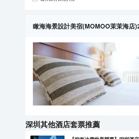
瞰海海景設計美宿(MOMOO茉茉海店)
深圳
其他酒店套票推薦