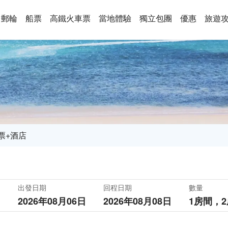
郵輪
船票
高鐵火車票
當地體驗
獨立包團
優惠
旅遊
票+酒店
出發日期
回程日期
數量
2026年08月06日
2026年08月08日
1房間，
2