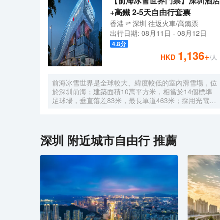
【前海冰雪世界門票】深圳酒店
+高鐵 2-5天自由行套票
香港
深圳
往返
火車/高鐵票
出行日期:
08月11日
-
08月12日
4.8
分
1,136
+
HKD
/人
前海冰雪世界是全球較大、緯度較低的室內滑雪場，位
於深圳前海；建築面積10萬平方米，相當於14個標準
足球場，垂直落差83米，最長單道463米‌；採用光電發
電冰蓄冷系統，減少43%碳排放，鋼結構用量達4.7萬
噸‌；全年維持-6℃，配備5條專業滑道（總長1569公
尺），可承辦國際滑雪賽事‌。
深圳
附近城市自由行 推薦