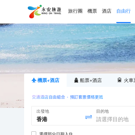
旅行團
機票
酒店
自由行
機票+酒店
船票+酒店
火車
出發地
目的地
選擇部分日期入住