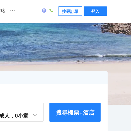
...
攻略
搜尋訂單
登入
搜尋機票+酒店
成人，
0
小童