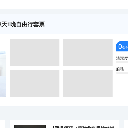
2天1晚自由行套票
0
/5
清潔度
服務