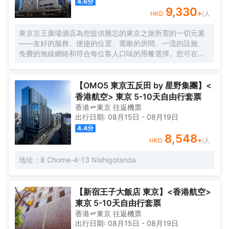
4.6
分
9,330
+
HKD
/人
東京京王廣場酒店為您提供難忘的東京之旅所需的一切元素
——友好的服務、便捷的位置、寬敞的房間、一流的設施、
免費的無線網絡和符合每位客人口味的用餐選擇。您可在空
中酒廊邊品酒邊欣賞動感大都市的壯麗景色，或在您自己的
房間享受舒適。酒店的客房旨在滿足每位客人的住宿需求。
【OMO5 東京五反田 by 星野集團】<
香港航空> 東京 5-10天自由行套票
香港
東京
往返
機票
出行日期:
08月15日
-
08月19日
4.4
分
8,548
+
HKD
/人
地址：8 Chome-4-13 Nishigotanda
【新宿王子大飯店 東京】<香港航空>
東京 5-10天自由行套票
香港
東京
往返
機票
出行日期:
08月15日
-
08月19日