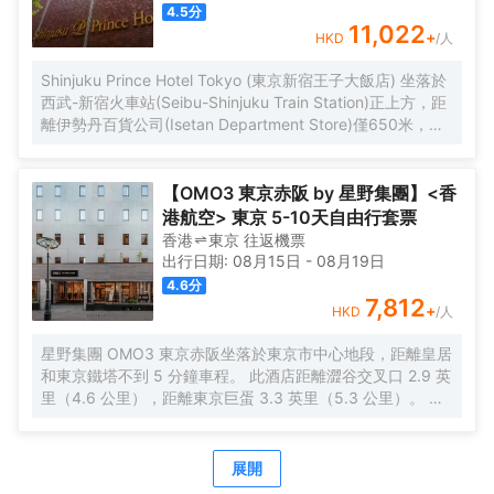
4.5
分
11,022
+
HKD
/人
Shinjuku Prince Hotel Tokyo (東京新宿王子大飯店) 坐落於
西武-新宿火車站(Seibu-Shinjuku Train Station)正上方，距
離伊勢丹百貨公司(Isetan Department Store)僅650米，距
離新宿御苑花園(Shinjuku Gyoen Garden)1公里。酒店地理
位置優越，周邊交通便捷，可讓您在5分鐘內直達涉谷和原宿
地區。 酒店客房採用現代風格設計，為您提供舒適温馨的雅
【OMO3 東京赤阪 by 星野集團】<香
居空間。所有客房均配有全套傢俱、先進設施和友好的客房
港航空> 東京 5-10天自由行套票
服務，能夠滿足您住宿期間的一切需求。為了給你帶來更多
香港
東京
往返
機票
便利，酒店還設有24小時前台，可提供安排按摩服務和行李
出行日期:
08月15日
-
08月19日
寄存等服務。值得一提的是，酒店25樓設有一間享有城市全
4.6
分
景的日本餐廳，供應創意日本料理並設有酒吧，定能給您帶
7,812
+
HKD
/人
來來自視覺和味蕾的雙重感官享受。 憑着優越的位置、完善
的設施以及無微不至的專業化服務，東京新宿王子大飯店為
星野集團 OMO3 東京赤阪坐落於東京市中心地段，距離皇居
每一位下榻於此的賓客帶來非一般的高品質體驗。入住於
和東京鐵塔不到 5 分鐘車程。 此酒店距離澀谷交叉口 2.9 英
此，您的旅途也將多一份温暖、多一份感動。
里（4.6 公里），距離東京巨蛋 3.3 英里（5.3 公里）。 每
天 07:00 至 10:00 提供收費的日式早餐。 特色服務/設施包
括快速入住、24 小時前台服務和行李寄存。 有 140 間客房
提供冰箱和液晶電視；您定能在旅途中找到家的舒適。配備
展開
淋浴/盆浴組合的私人浴室提供浸泡浴缸和坐浴桶。便利設施