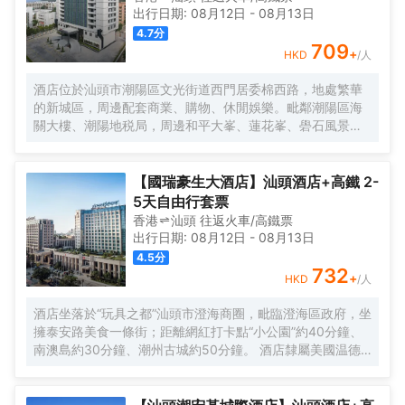
出行日期:
08月12日
-
08月13日
4.7
分
709
+
HKD
/人
酒店位於汕頭市潮陽區文光街道西門居委棉西路，地處繁華
的新城區，周邊配套商業、購物、休閒娛樂。毗鄰潮陽區海
關大樓、潮陽地税局，周邊和平大峯、蓮花峯、礐石風景旅
遊區。酒店設有各式温馨舒適客房，每間客房均採用美
國“Hampton Bed ”標準Serta雙專利床墊及生態認證床品，
選用美國護膚領域殿堂級品牌“Peter Thomas Roth”作為指定
【國瑞豪生大酒店】汕頭酒店+高鐵 2-
洗浴用品；獨具希爾頓歡朋特色的“HUB” 大堂，集歡迎、聚
5天自由行套票
會、休閒及商務功能於一體，酒店同時設有健康格調全日制
香港
汕頭
往返
火車/高鐵票
餐廳、多功能精英會議室、樂動健身房、洗衣房等商務配套
出行日期:
08月12日
-
08月13日
設施，另客房設有親子沙發床和其他兒童用品，是您商旅出
4.5
分
行、親子出遊的理想下榻選擇！
732
+
HKD
/人
酒店坐落於“玩具之都”汕頭市澄海商圈，毗臨澄海區政府，坐
擁泰安路美食一條街；距離網紅打卡點“小公園”約40分鐘、
南澳島約30分鐘、潮州古城約50分鐘。 酒店隸屬美國温德
姆集團旗下品牌，擁有豪華客房及套房，光纖高速互聯網覆
蓋，入住豪華房以上房型更可免費享受Mini-Bar暢飲禮遇。