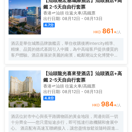
【汕頭潮宏基城際酒店】汕頭酒店+高
鐵 2-5天自由行套票
香港
汕頭
往返
火車/高鐵票
出行日期:
08月12日
-
08月13日
4.7
分
861
+
HKD
/人
酒店是華住城際品牌旗艦店，華住收購後將lntercity精準、
精煉、品質的德式基因引入中國，為中高端客戶提供優質的
客戶體驗。酒店座落於美麗的南濱，毗鄰潮汕文化博覽中心
和臻寶博物館，步行三分鐘可抵達濱海長廊，周邊交通便
利，地理位置優越。一樓設有大堂吧，提供精釀啤酒和Costa
咖啡，適合忙碌後的小酌放鬆；二樓設有中餐廳，提供自助
【汕頭龍光喜來登酒店】汕頭酒店+高
早餐和精緻的潮菜，適合商務宴請和家庭聚會。客房內配備
鐵 2-5天自由行套票
智能感應控制系統、絲漣床墊、空氣淨化器、Minibar保鮮冰
香港
汕頭
往返
火車/高鐵票
箱、阿佩利斯洗護套裝等。從設計到服務的各個方面，都充
出行日期:
08月12日
-
08月13日
分考慮到了商務客人的需求，為其提供高效、舒適且便捷的
4.8
分
住宿體驗！
984
+
HKD
/人
酒店位於市中心與長平路購物區的黃金地段，周邊街區一切
十分齊全——您只需短途步行，即可抵達行政機關和會展中
心。 酒店配有高速互聯網接入，讓您盡情放鬆並隨時跟進重