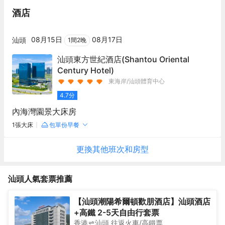
酒店
08月15日
08月17日
汕頭
1
間
2
晚
汕頭東方世紀酒店
(Shantou Oriental
Century Hotel)
東海岸/汕頭體育中心
4.7
分
內海灣園景大床房
1張大床
包單份早餐
更換其他
班次
和房型
汕頭
人氣套票推薦
【汕頭潮陽希爾頓歡朋酒店】汕頭酒店
+高鐵 2-5天自由行套票
香港
汕頭
往返
火車/高鐵票