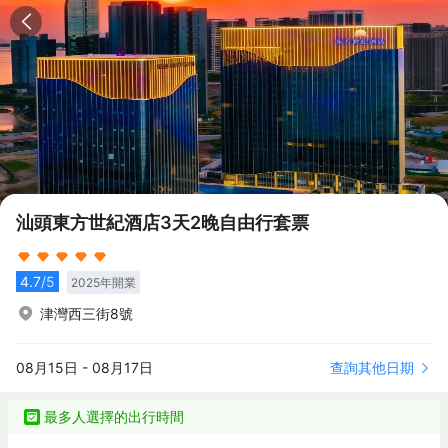
汕頭東方世紀酒店3天2晚自由行套票
4.7
/5
2025
年開業
津灣西三街8號
查詢其他日期
08月15日
-
08月17日
最多人選擇的出行時間