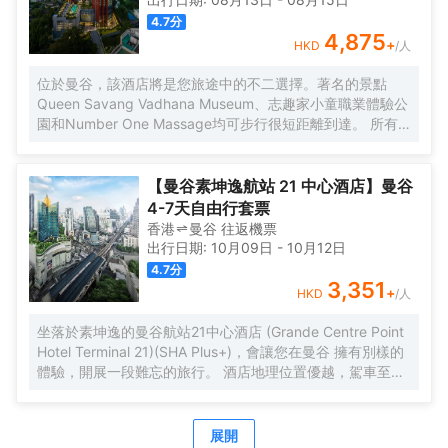
4.7
分
4,875
+
HKD
/人
位於曼谷，該酒店將是您旅途中的不二選擇。著名的景點
Queen Savang Vadhana Museum、志趣家小童職業體驗公
園和Number One Massage均可步行很短距離到達。 所有
極具特色的客房都配備有熨衣設備、房內保險箱和空調，讓
您感受到更加貼心細緻的入住體驗。服務人員會提前為您準
備好瓶裝水，以滿足您的飲水需求。倘若您在忙碌的一天後
【曼谷素坤逸航站 21 中心酒店】曼谷
想在自己的客房內放鬆，提供拖鞋和吹風機的客房浴室是不
4-7天自由行套票
錯的選擇。酒店設有咖啡廳，您可在這裏放鬆身心，享受貼
香港
曼谷
往返
機票
心的服務。旅客想要在自己的房間邊聽音樂邊享受美食，衹
出行日期:
10月09日
-
10月12日
需呼叫送餐服務。如果您覺得在入住飲食方面僅限於此，那
4.7
分
不妨去看看附近Nahm（東南亞菜）、Sorn（ศรณ์）（東南
3,351
+
HKD
/人
亞菜）和Le Normandie by Alain Roux（西餐）絡繹不絕的
人流吧！黃咖喱藍螃蟹、布吉2度慢煮七彩龍蝦和香橙可麗餅
坐落於素坤逸的曼谷航站21中心酒店 (Grande Centre Point
分別是每家為您精心推薦的美食。 酒店種類繁多的休閑設施
Hotel Terminal 21)(SHA Plus+)，會讓您在曼谷 擁有別樣的
能為每一位下榻於此的您創造多元化的休閑空間，這其中包
體驗，開展一段難忘的旅行。 酒店地理位置優越，駕車至隆
括室外泳池和按摩室。酒店配備有會議廳，可供旅客使用。
齊BTS高架鐵路站僅需1km 。除此之外，至素坤逸地鐵站只
酒店設有24小時前台諮詢服務，為下榻至此的您提供最貼心
需步行前往。旅客們會發現牛仔街、班坎姆希安博物館和
的行程安排。
Divana Spa距離酒店都不遠。酒店佔盡地理之宜，湯之森日
展開