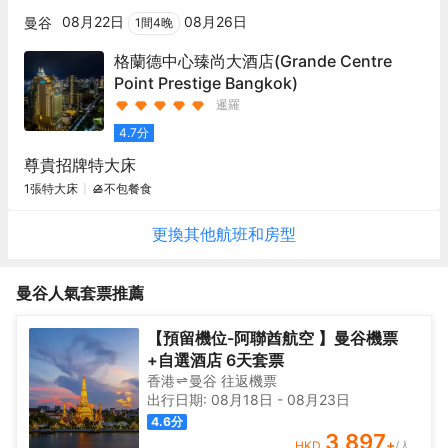
08月22日
08月26日
曼谷
1
間
4
晚
格蘭德中心臻尚大酒店
(Grande Centre
Point Prestige Bangkok)
暹羅
4.7
分
尊貴招牌特大床
1張特大床
不包餐食
更換其他
航班
和房型
曼谷
人氣套票推薦
【預留機位-阿聯酋航空 】曼谷機票
+自選酒店 6天套票
香港
曼谷
往返
機票
出行日期:
08月18日
-
08月23日
4.6
分
3,897
+
HKD
/人