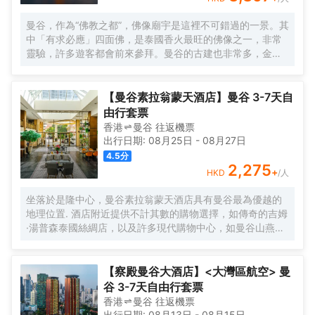
曼谷，作為“佛教之都”，佛像廟宇是這裡不可錯過的一景。其
中「有求必應」四面佛，是泰國香火最旺的佛像之一，非常
靈驗，許多遊客都會前來參拜。曼谷的古建也非常多，金碧
輝煌的大皇宮就是其中的代表，很有泰國民族特色和皇家風
範。此外，來到泰國可以看一場精彩的人妖表演和泰拳，體
驗一下傳統泰式「馬殺雞」的古法按摩，或者與大象來一次
【曼谷素拉翁蒙天酒店】曼谷 3-7天自
親密接觸，感受這座熱帶的城市獨特風情。 每年4月的宋幹
由行套票
節，是泰國的傳統新年，人們在參拜寺院、浴佛儀式之後會
香港
曼谷
往返
機票
舉行熱鬧的潑水慶祝，考山路和是隆路的慶祝最為瘋狂。 12
出行日期:
08月25日
-
08月27日
月的水燈節也是一年一度的盛會，人們在河邊漂放水燈，湄
4.5
分
南河畔、朱拉隆功大學和藍毘尼公園等地尤其熱鬧，還會有
2,275
+
HKD
/人
水燈小姐選美、歌唱比賽、戲劇表演等活動。
坐落於是隆中心，曼谷素拉翁蒙天酒店具有曼谷最為優越的
地理位置. 酒店附近提供不計其數的購物選擇，如傳奇的吉姆
·湯普森泰國絲綢店，以及許多現代購物中心，如曼谷山燕生
活商場、是隆購物中心、中央世界商業中心、MBK、暹羅百
麗宮商業中心及帕蓬夜市。此外，從酒店還可以欣賞侖皮尼
公園的綠色風景。並且，這裏的溝通也非常方便，離MRT山
【察殿曼谷大酒店】<大灣區航空> 曼
燕站及BTS沙拉鈴站很近。
谷 3-7天自由行套票
香港
曼谷
往返
機票
出行日期:
08月13日
-
08月15日