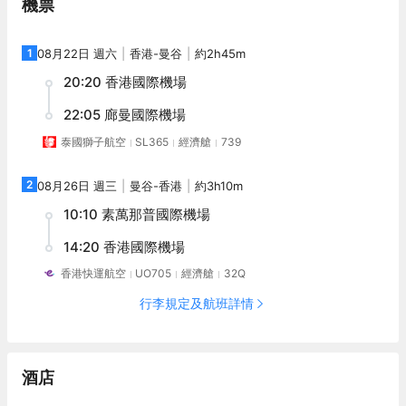
機票
1
08月22日 週六
香港
-
曼谷
約2h45m
20:20
香港國際機場
22:05
廊曼國際機場
泰國獅子航空
SL365
經濟艙
739
2
08月26日 週三
曼谷
-
香港
約3h10m
10:10
素萬那普國際機場
14:20
香港國際機場
香港快運航空
UO705
經濟艙
32Q
行李規定及航班詳情
酒店