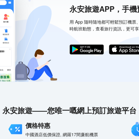
永安旅遊APP，手
用 App 隨時隨地都可輕鬆預訂機
時航班動態，查看旅行資訊，更可享
永安旅遊——您唯一嘅網上預訂旅遊平台
價格特惠
中國酒店低價保證, 網羅17間廉航機票