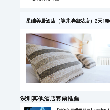
星岫美居酒店（龍井地鐵站店）2天1
深圳
其他酒店套票推薦