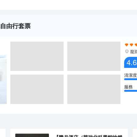
晚自由行套票
龍
4.6
清潔度
服務