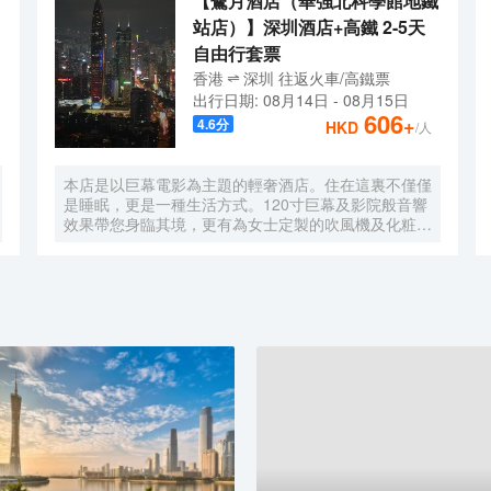
【鷺月酒店（華強北科學館地鐵
站店）】深圳酒店+高鐵 2-5天
自由行套票
香港
深圳
往返
火車/高鐵票
出行日期:
08月14日
-
08月15日
606
+
4.6
分
HKD
/人
本店是以巨幕電影為主題的輕奢酒店。住在這裏不僅僅
是睡眠，更是一種生活方式。120寸巨幕及影院般音響
效果帶您身臨其境，更有為女士定製的吹風機及化粧
鏡，無時無刻，呈現精彩。