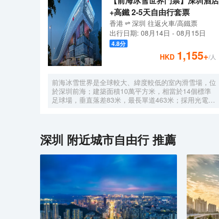
【前海冰雪世界門票】深圳酒店
+高鐵 2-5天自由行套票
香港
深圳
往返
火車/高鐵票
出行日期:
08月14日
-
08月15日
4.8
分
1,155
+
HKD
/人
前海冰雪世界是全球較大、緯度較低的室內滑雪場，位
於深圳前海；建築面積10萬平方米，相當於14個標準
足球場，垂直落差83米，最長單道463米‌；採用光電發
電冰蓄冷系統，減少43%碳排放，鋼結構用量達4.7萬
噸‌；全年維持-6℃，配備5條專業滑道（總長1569公
尺），可承辦國際滑雪賽事‌。
深圳
附近城市自由行 推薦