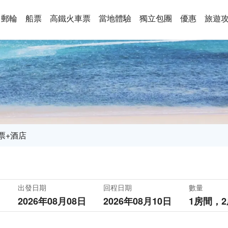
郵輪
船票
高鐵火車票
當地體驗
獨立包團
優惠
旅遊
票+酒店
出發日期
回程日期
數量
2026年08月08日
2026年08月10日
1房間，
2