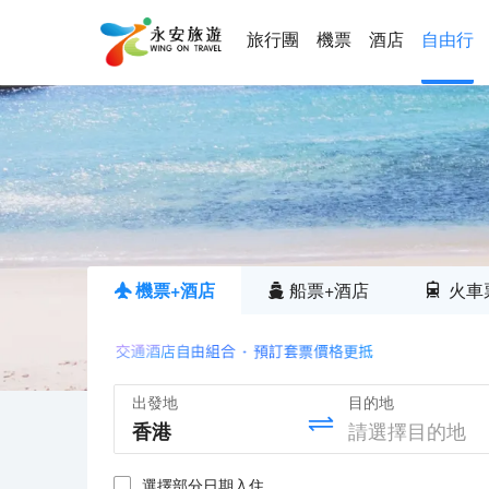
旅行團
機票
酒店
自由行
機票+酒店
船票+酒店
火車
出發地
目的地
選擇部分日期入住