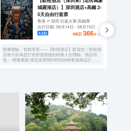
【歡橙酒店（深圳東門老街萬象
城羅湖店）】深圳酒店+高鐵 2-
5天自由行套票
香港
深圳
往返
火車/高鐵票
出行日期:
08月14日
-
08月15日
366
+
4.4
分
HKD
/人
輕奢體驗，智能享受——【歡橙酒店】歡迎您！歡橙酒
尚美
店致力於為您打造舒適便捷的輕奢入住體驗。酒店特
門店
色：-輕奢風格:酒店採用簡約時尚的輕奢風格設計，注
集團，
重細節與品質，為您營造舒適優雅的居住環境。-智能
牌:
體驗:房間配備小度智能系統，語音控制燈光、空調、
中檔
電視等設備，解放雙手，盡享科技帶來的便捷。-舒適
Roo
享受:24小時熱水即開即熱，無需等待，為您洗去一身
公社
疲憊。-影音娛樂:部分房間配備高清投影儀，打造私人
建店
影院，享受震撼視聽盛宴。-貼心服務:酒店設有洗衣
40
房，並提供烘乾服務，解決您的洗衣煩惱，讓旅途更加
藉創
輕鬆自在。歡橙酒店是您商務出行、休閒度假的理想之
持，
選。期待您的光臨！温馨提示，圖片僅供參考，無法涵
享大
蓋所有房型，詳細的實物照片請諮詢酒店。
網的
的生