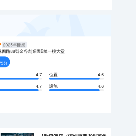
2025
年開業
珠四路88號金谷創業園B棟一樓大堂
/5分
4.7
位置
4.6
4.7
設施
4.6