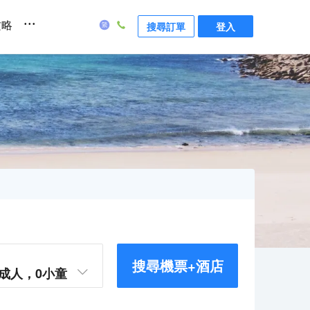
...
攻略
搜尋訂單
登入
搜尋機票+酒店
成人，
0
小童