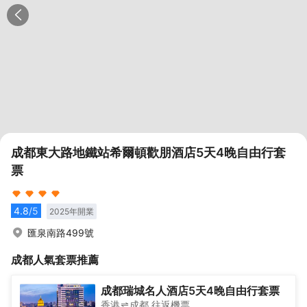
成都東大路地鐵站希爾頓歡朋酒店5天4晚自由行套
票
4.8
/5
2025
年開業
匯泉南路499號
成都
人氣套票推薦
成都瑞城名人酒店5天4晚自由行套票
香港
成都
往返
機票