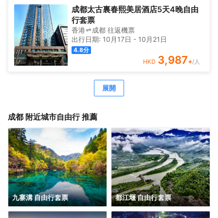
成都太古裏春熙美居酒店5天4晚自由
行套票
香港
成都
往返
機票
出行日期:
10月17日
-
10月21日
4.8
分
3,987
+
HKD
/人
展開
成都
附近城市自由行 推薦
九寨溝 自由行套票
都江堰 自由行套票