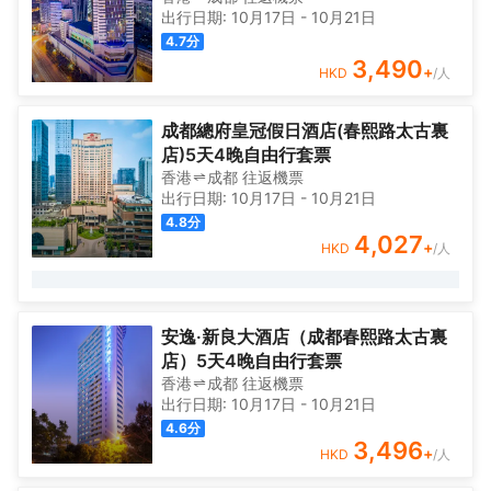
出行日期:
10月17日
-
10月21日
4.7
分
3,490
+
HKD
/人
成都總府皇冠假日酒店(春熙路太古裏
店)5天4晚自由行套票
香港
成都
往返
機票
出行日期:
10月17日
-
10月21日
4.8
分
4,027
+
HKD
/人
安逸·新良大酒店（成都春熙路太古裏
店）5天4晚自由行套票
香港
成都
往返
機票
出行日期:
10月17日
-
10月21日
4.6
分
3,496
+
HKD
/人