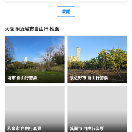
調、帶衞星頻道的平板電視、電熱水壺、保險箱，以及帶拖
鞋、免費洗浴用品、瓶裝水和吹風機的私人浴室，酒店為住
展開
客提供行李寄存。 酒店提供24小時前台。酒店前台提供免費
的攜帶式WiFi租賃服務。客人可在入住期間使用按摩椅。 酒
店在20:30至21:30之間供應免費日式拉麪和含酒精飲料的飲
大阪
附近城市自由行 推薦
品。酒店內提供額外收費的自助早餐以及觀光信息手冊，是
性價比極高的酒店，給您旅途帶來便捷和舒適。
堺市 自由行套票
泉佐野市 自由行套票
和泉市 自由行套票
箕面市 自由行套票