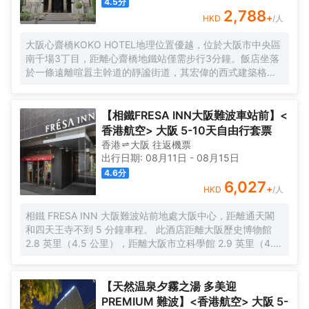
4.5
分
2,788
+
HKD
/人
大阪心齋橋KOKO HOTEL地理位置優越，位於大阪市中央區
南千場3丁目，距離心齋橋地鐵站僅需步行3分鐘。飯店坐落
於一條遠離喧囂主幹道的靜謐街道，其宏偉的西式建築格外
引人注目。儘管位於心齋橋中心地帶，飯店營造出寧靜祥和
的氛圍，為賓客提供高品質的住宿體驗。
【相鐵FRESA INN大阪難波車站前】<
香港航空> 大阪 5-10天自由行套票
香港
大阪
往返
機票
出行日期:
08月11日
-
08月15日
4.6
分
6,027
+
HKD
/人
相鐵 FRESA INN 大阪難波站前地處大阪中心，距離通天閣
和四天王寺不到 5 分鐘車程。 此酒店距離大阪歷史博物館
2.8 英里（4.5 公里），距離大阪市立科學館 2.9 英里（4.7
公里）。 您可利用免費 WiFi、公共區電視和自動售貨機等便
利服務和設施。 每天 6:30 至 9:30 提供收費的英式早餐。
特色服務/設施包括快速入住、24 小時前台服務和多語言服
【天然温泉夕霧之湯 多美迎
務。 有 276 間客房提供冰箱和液晶電視；您定能在旅途中找
PREMIUM 難波】<香港航空> 大阪 5-