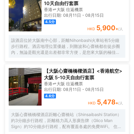
到家的舒適。您的卧床備有羽絨被和高檔床上用品。提供免
10天自由行套票
費有線和無線上網，方便您與朋友保持聯繫；另提供有線頻
香港
大阪
往返
機票
道，可滿足您的娛樂需求。配備淋浴/盆浴組合的浴室提供浸
出行日期:
08月11日
-
08月15日
泡浴缸和免費洗浴用品。
4.5
分
5,900
+
HKD
/人
該酒店位於大阪南中心部，距離Nihonbashi火車站有5分鐘
步行路程。酒店地理位置優越，到難波和心齋橋都在徒步圈
內，無論是觀光還是出差都非常方便，是您來大阪的極佳選
擇。 酒店的外觀現代簡約，內部設計典雅精緻。酒店設有餐
廳、投幣式自助洗衣機、桑拿、男女分離式天然温泉大浴場
等設施，提供乾洗服務、複印服務以及行李寄存服務。酒店
【大阪心齋橋橋樑酒店】<香港航空>
客房典雅舒適，房內配備衞星平面電視、冰箱、電熱水壺等
大阪 5-10天自由行套票
設施，能在不經意間給您一絲驚喜。下榻酒店，您還可以徜
香港
大阪
往返
機票
徉於温泉中，放鬆身心，享受的服務。 酒店一流的設施和高
出行日期:
08月11日
-
08月15日
品質的服務，讓您享受貴族般的待遇和尊榮，您的大阪之行
4.6
分
將更加舒適暢快。 酒店從2015年9月起開始分時段提供免費
5,478
+
HKD
/人
班車。按照酒店→伊丹機場巴士停車站→大阪city air樞紐站
（OCAT）→地鐵/近鐵Namba的路線每天運行，只提供送機
大阪心齋橋橋樑酒店距離心齋橋站（Shinsaibashi Station）
服務。
約3分鐘步行路程，距離格力高人形廣告牌（Glico Man
Sign）約10分鐘步行路程，配有覆蓋各處的免費WiFi。 住此
酒店可以享受免費的甜品自助餐。 酒店的每間客房均配有空