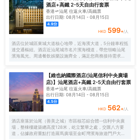
酒店+高鐵 2-5天自由行套票
香港
汕尾
往返
火車/高鐵票
出行日期:
08月14日
-
08月15日
4.9
分
599
+
HKD
/人
酒店位於城區東城大道核心地帶，近海濱大道，5分鐘車程抵
達交通樞紐。酒店近汕尾城市名片濱海棧道，帶您領略汕尾
濱海風光。周邊餐飲娛樂設施齊全，滿足您商務接待需求。
亞朵，始於住宿的生活方式品牌集團。從住宿出發，向追求
品質生活的消費者，傳遞人文，温暖，有趣的生活方式，並
以持續改進的優質產品，服務與體驗，塑造和完善人們的未
【維也納國際酒店(汕尾信利中央廣場
來生活，“讓人與人有温度地連接。”
店)】汕尾酒店+高鐵 2-5天自由行套票
香港
汕尾
往返
火車/高鐵票
出行日期:
08月14日
-
08月15日
4.5
分
562
+
HKD
/人
酒店座落於汕尾（善美之城）市區核芯綜合體--信利中央廣
場，整棟樓建築總高度128米，屹立繁華之處，交匯八方要
道，佔據政府重點打造羅馬廣場至金町灣濱海旅遊門戶大道
端頭。面向品清湖，山海湖城相連相擁，湖光山色交相輝