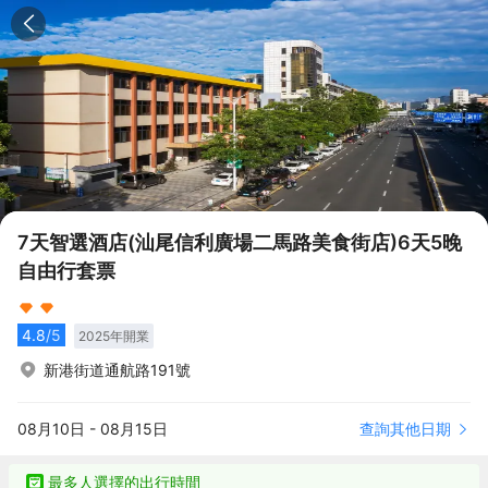
7天智選酒店(汕尾信利廣場二馬路美食街店)6天5晚
自由行套票
4.8
/5
2025
年開業
新港街道通航路191號
查詢其他日期
08月10日
-
08月15日
最多人選擇的出行時間