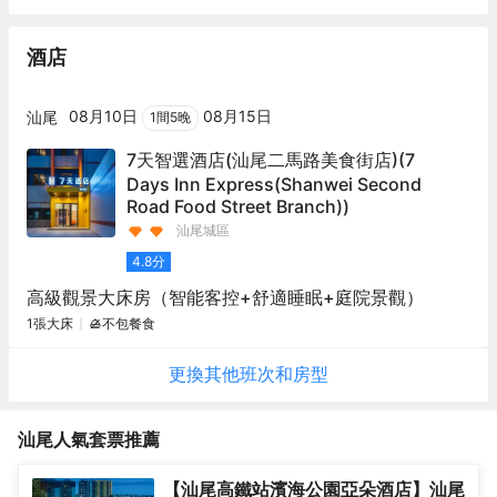
酒店
08月10日
08月15日
汕尾
1
間
5
晚
7天智選酒店(汕尾二馬路美食街店)
(7
Days Inn Express(Shanwei Second
Road Food Street Branch))
汕尾城區
4.8
分
高級觀景大床房（智能客控+舒適睡眠+庭院景觀）
1張大床
不包餐食
更換其他
班次
和房型
汕尾
人氣套票推薦
【汕尾高鐵站濱海公園亞朵酒店】汕尾