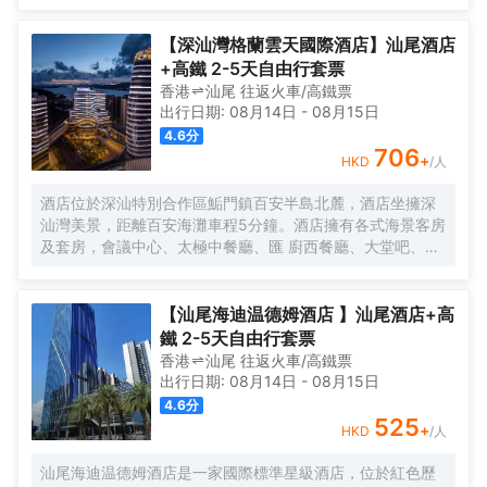
映，景色宜人，飽覽絢麗270度海岸線；距離汕尾粵運汽車
總站約10分鐘，距G15瀋海高速長沙灣出入口約16分鐘。 酒
【深汕灣格蘭雲天國際酒店】汕尾酒店
店是全球第二大酒店集團錦江酒店旗下國際品牌全新5.0系列
+高鐵 2-5天自由行套票
旗艦店，以“新商旅、深睡眠”為核心品牌價值，打造專屬於五
香港
汕尾
往返
火車/高鐵票
感合一的沉浸式體驗。 酒店設立於綜合體第13至第25層，享
出行日期:
08月14日
-
08月15日
受高樓層高視野優勢，擁有大堂休閒區、雲餐廳、健身房、
4.6
分
自助洗衣房、會議室等配套，信利中央廣場停車位較多，集
706
+
HKD
/人
合商業商場、KTV、高端寫字樓、美食，為賓客提供一站式
商旅新生活體驗。 酒店秉承“誠信，專業，高效，務實”的服
酒店位於深汕特別合作區鮜門鎮百安半島北麓，酒店坐擁深
務理念，“用心服務，以誠待人”的服務宗旨，歡迎五湖四海賓
汕灣美景，距離百安海灘車程5分鐘。酒店擁有各式海景客房
客光臨！
及套房，會議中心、太極中餐廳、匯 廚西餐廳、大堂吧、健
身房、棋牌室等配套設施一應俱全，是賓客商務、會議及旅
遊休閒的理想選擇。
【汕尾海迪温德姆酒店 】汕尾酒店+高
鐵 2-5天自由行套票
香港
汕尾
往返
火車/高鐵票
出行日期:
08月14日
-
08月15日
4.6
分
525
+
HKD
/人
汕尾海迪温德姆酒店是一家國際標準星級酒店，位於紅色歷