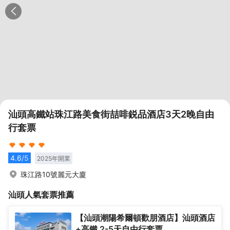
汕頭高鐵站珠江路美食街喆啡鋭品酒店3天2晚自由
行套票
4.6
/5
2025
年開業
珠江路10號麗元大廈
汕頭
人氣套票推薦
【汕頭潮陽希爾頓歡朋酒店】汕頭酒店
+高鐵 2-5天自由行套票