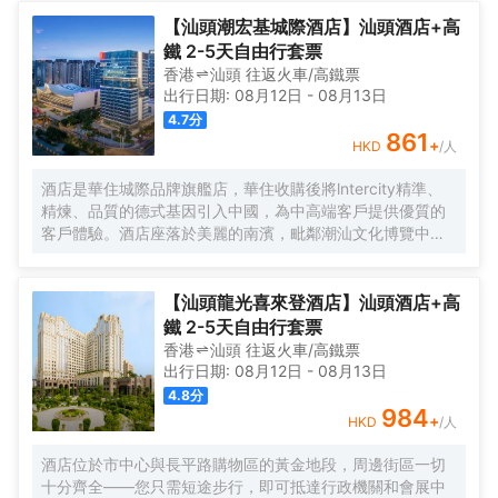
蓋，入住豪華房以上房型更可免費享受Mini-Bar暢飲禮遇。
【汕頭潮宏基城際酒店】汕頭酒店+高
鐵 2-5天自由行套票
香港
汕頭
往返
火車/高鐵票
出行日期:
08月12日
-
08月13日
4.7
分
861
+
HKD
/人
酒店是華住城際品牌旗艦店，華住收購後將lntercity精準、
精煉、品質的德式基因引入中國，為中高端客戶提供優質的
客戶體驗。酒店座落於美麗的南濱，毗鄰潮汕文化博覽中心
和臻寶博物館，步行三分鐘可抵達濱海長廊，周邊交通便
利，地理位置優越。一樓設有大堂吧，提供精釀啤酒和Costa
咖啡，適合忙碌後的小酌放鬆；二樓設有中餐廳，提供自助
【汕頭龍光喜來登酒店】汕頭酒店+高
早餐和精緻的潮菜，適合商務宴請和家庭聚會。客房內配備
鐵 2-5天自由行套票
智能感應控制系統、絲漣床墊、空氣淨化器、Minibar保鮮冰
香港
汕頭
往返
火車/高鐵票
箱、阿佩利斯洗護套裝等。從設計到服務的各個方面，都充
出行日期:
08月12日
-
08月13日
分考慮到了商務客人的需求，為其提供高效、舒適且便捷的
4.8
分
住宿體驗！
984
+
HKD
/人
酒店位於市中心與長平路購物區的黃金地段，周邊街區一切
十分齊全——您只需短途步行，即可抵達行政機關和會展中