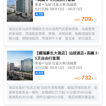
香港
汕頭
往返
火車/高鐵票
出行日期:
08月12日
-
08月13日
4.7
分
709
+
HKD
/人
酒店位於汕頭市潮陽區文光街道西門居委棉西路，地處繁華
的新城區，周邊配套商業、購物、休閒娛樂。毗鄰潮陽區海
關大樓、潮陽地税局，周邊和平大峯、蓮花峯、礐石風景旅
遊區。酒店設有各式温馨舒適客房，每間客房均採用美
國“Hampton Bed ”標準Serta雙專利床墊及生態認證床品，
選用美國護膚領域殿堂級品牌“Peter Thomas Roth”作為指定
【國瑞豪生大酒店】汕頭酒店+高鐵 2-
洗浴用品；獨具希爾頓歡朋特色的“HUB” 大堂，集歡迎、聚
5天自由行套票
會、休閒及商務功能於一體，酒店同時設有健康格調全日制
香港
汕頭
往返
火車/高鐵票
餐廳、多功能精英會議室、樂動健身房、洗衣房等商務配套
出行日期:
08月12日
-
08月13日
設施，另客房設有親子沙發床和其他兒童用品，是您商旅出
4.5
分
行、親子出遊的理想下榻選擇！
732
+
HKD
/人
酒店坐落於“玩具之都”汕頭市澄海商圈，毗臨澄海區政府，坐
擁泰安路美食一條街；距離網紅打卡點“小公園”約40分鐘、
南澳島約30分鐘、潮州古城約50分鐘。 酒店隸屬美國温德
姆集團旗下品牌，擁有豪華客房及套房，光纖高速互聯網覆