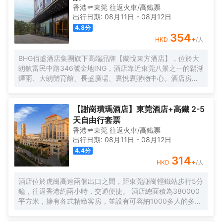
香港
東莞
往返
火車/高鐵票
出行日期:
08月11日
-
08月12日
4.8
分
354
+
HKD
/人
BHG佰盛酒店集團旗下高端品牌【蘭悅東方酒店】，位於大
朗鎮富民中路346號金地ING，酒店靠近東莞八景之一的鬆湖
煙雨、大朗體育館、長盛廣場、裏悅裏購物中心。酒店房間
位於高樓層270度城景，酒店風格簡約、智能小度系統、東
寶床墊、大屏幕液晶數字電視、迷你吧冰箱、特質佛手柑精
油洗護用品、空氣淨化器等。以優美的環境與細緻的服務讓
【謝崗璜瑪酒店】東莞酒店+高鐵 2-5
客人在酒店有更好的體驗。
天自由行套票
香港
東莞
往返
火車/高鐵票
出行日期:
08月11日
-
08月12日
4.4
分
314
+
HKD
/人
酒店位於虎崗高速兩個出口之間，距東莞謝崗輕鐵站步行5分
鐘，往返香港約兩小時，交通便捷。 酒店總面積為380000
平方米，擁有各式精緻客房，並設有可容納1000多人的多功
能會議廳及宴會廳，設計新穎別緻。 酒店另設著名深井海韻
燒鵝海鮮酒家、璜瑪會沐足/SPA（水療健康中心）及採用先