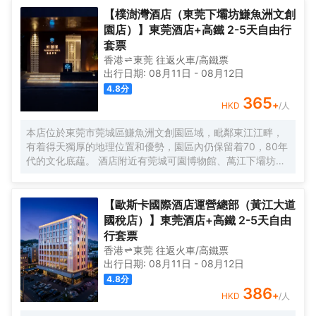
進的音響設備的KTV，各項設施一應俱全，給您帶來上佳的
【樸澍灣酒店（東莞下壩坊鰜魚洲文創
入住體驗。
園店）】東莞酒店+高鐵 2-5天自由行
套票
香港
東莞
往返
火車/高鐵票
出行日期:
08月11日
-
08月12日
4.8
分
365
+
HKD
/人
本店位於東莞市莞城區鰜魚洲文創園區域，毗鄰東江江畔，
有着得天獨厚的地理位置和優勢，園區內仍保留着70，80年
代的文化底藴。 酒店附近有莞城可園博物館、萬江下壩坊、
工農八號創意園、萬科東江之星，距離南城國貿、匯一城
僅，東莞站、虎門高鐵站、深圳寶安機場、廣州國際白雲機
場、酒店周圍生活設施完善有眾多餐飲、休閒飲品店、出行
【歐斯卡國際酒店運營總部（黃江大道
便利，吃喝玩樂一應俱全。 本店地理位置佳，希望創造「自
國稅店）】東莞酒店+高鐵 2-5天自由
然感官主義風格」將當地文化特色和自然風景融入，是以“隱
行套票
逸於市”為主題的高端酒店，周邊綠樹成蔭、具有自然氣息，
香港
東莞
往返
火車/高鐵票
酒店倡導貼心與質感兼具的服務態度，在每一個細節處給您
出行日期:
08月11日
-
08月12日
更親切的體驗，能真實地為客人提供一個親近自然的環境，
4.8
分
使客人在入住酒店後可以享受到獨特的體驗。 酒店內部裝飾
386
+
HKD
/人
雅緻、臻於細節，擁有各類豪華客房共計多間，酒店客房內
配套設施一應俱全，三秒熱水淋浴花灑、智能家電、千兆光