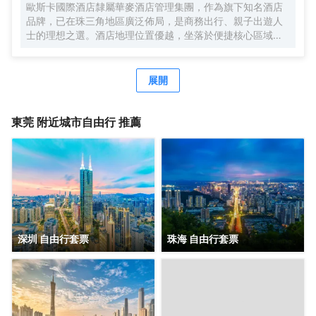
歐斯卡國際酒店隸屬華麥酒店管理集團，作為旗下知名酒店
纖無縫接入、wifi覆蓋。酒店同時配備地面停車場、智能機器
品牌，已在珠三角地區廣泛佈局，是商務出行、親子出遊人
人送物、中西自助式早餐廳、多功能會議室、自助洗衣房及
士的理想之選。​酒店地理位置優越，坐落於便捷核心區域，
寬敞的閲讀會友書吧等配套，為您提供一個自在、放鬆、休
為賓客出行提供極大便利。酒店設有免費停車場，自駕前來
憩、充電、會友的居停空間。同時自然、靜謐、温暖、樸實
的賓客無需擔憂停車難題。同時，酒店周邊交通網絡發達，
的入住體驗與您隨行，是您商務及旅行出行的優質選擇。
樟木頭高鐵站、大朗高鐵站、常平高鐵站近在咫尺，輕鬆實
展開
現快速出行，無論是出差趕高鐵，還是開啟一場說走就走的
旅行，都能高效便捷地踏上行程。​酒店周邊旅遊資源豐富，
著名的觀音山旅遊風景區和隱賢山莊距離酒店不遠。賓客在
東莞
附近城市自由行 推薦
忙碌的商務活動或旅途勞頓之餘，可前往觀音山感受大自然
的寧靜與壯美，漫步山林，呼吸清新空氣，領略獨特的自然
風光和深厚的文化底藴；也能前往隱賢山莊，開啟一段歡樂
刺激的遊玩之旅，享受親子時光，體驗各種精彩的遊樂設
施。​此外，酒店還配備了一系列高品質的設施與服務，客房
温馨舒適，餐飲美味多樣，休閒娛樂設施一應俱全，致力於
為每一位入住的賓客打造舒適難忘的住宿體驗。選擇歐斯卡
國際酒店（星光城店），就是選擇便捷、舒適與歡樂
深圳 自由行套票
珠海 自由行套票