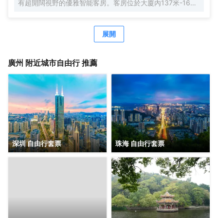
有超開闊視野的優雅智能客房。客房位於大廈內137米-165
米，南沙郵輪母港、虎門大橋、遊艇會、高爾夫球場盡收眼
底。由國際著名設計師周光明先生傾力打造的莫蘭迪色系風
格客房，簡約唯美又精緻典雅，是商務人士出差首善之選。
展開
酒店客房內配有恒温恒壓淋浴、全交換新風系統，高級自動
智能馬桶及科勒浴缸，AI客控系統給您帶來全新的入住體
驗。酒店全體工作人員攜人工智能機器人小美在“Make A
廣州
附近城市自由行 推薦
Day A Better Day”的理念下靜候您的光臨。
深圳 自由行套票
珠海 自由行套票