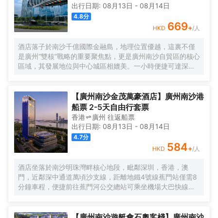
出行日期:
08月13日
-
08月14日
4.8
分
669
+
HKD
/人
酒店落子於南沙千億國際金融島，地理位置優越，這裏不僅
是廣州“雙核”戰略的重要聚焦點，更是廣州南沙自貿區的核心
區域，其發展地位與中心城區相媲美。一小時便捷可達深
圳、香港、澳門等國內主要城市。 酒店的設計匠心獨運，融
入中式古典美學。飄檐承襲古典起翹之韻，整體造型俯瞰如
字母“A”，既展中國氣派，又含西式願景——Amazing（令人
【廣州南沙金茂萬豪酒店】廣州南沙港
驚歎），Astonishing（令人震撼），隱含着酒店將成為南沙
船票 2-5天自由行套票
乃至全球矚目的中式美學新地標的美好期許。 酒店作為南沙
香港
廣州
往返
船票
國際會展中心綜合體重要組成部分，以“木棉花開，鴻翔海
出行日期:
08月13日
-
08月14日
絲”之設計理念，以大灣區金融新地標之姿態，締造南沙“立足
4.7
分
灣區、協同港澳、面向世界”的實踐範本。
584
+
HKD
/人
酒店坐落於南沙明珠灣畔核心地段，毗鄰深圳，香港，澳
門，近鄰深中通道萬頃沙支線，距離地鐵4號線蕉門站僅需8
分鐘車程，便捷前往蕉門河公交總站可乘坐機場大巴快線或
深中跨市公交等，快速連接大灣區核心商圈，距離深圳國際
寶安機場僅需50分鐘車程。店內提供小馬智行無人駕駛體驗
券，可輕鬆前往南沙天后宮、南沙濕地公園、廣汽科技館及
【廣州南沙遊艇會石奧客棧】廣州南沙