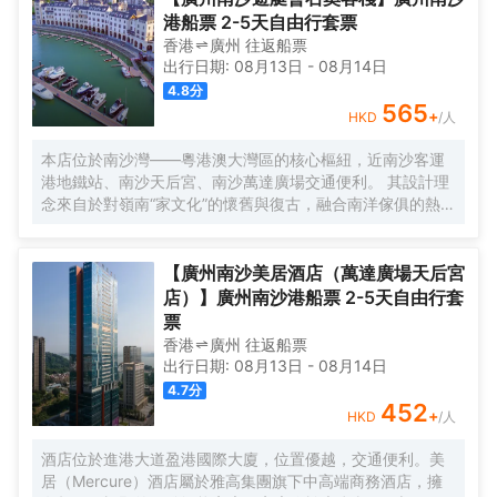
環宇城購物中心等。 酒店共有261間以海洋為設計靈感的客
港船票 2-5天自由行套票
房及套房，詮釋現代經典與優雅，滿足休閒賓客對在地文化
香港
廣州
往返
船票
的探索與體驗。配備粵式風味的林苑中餐廳、中西結合的漁
出行日期:
08月13日
-
08月14日
人碼頭全日餐廳以及”雙重身份”的薄荷酒吧，體驗創新融合的
4.8
分
珍饈美饌。酒店擁有馬丁叔叔的農場，小朋友們可盡情與小
565
+
HKD
/人
動物們互動亦或參與馬丁叔叔課堂，共度愉快的親子時光。
同時，酒店擁有1,600平方米的宴會及會議場地以及寬敞的戶
本店位於南沙灣——粵港澳大灣區的核心樞紐，近南沙客運
外草坪，可滿足不同的會議及宴會需求，無論商務出行亦或
港地鐵站、南沙天后宮、南沙萬達廣場交通便利。 其設計理
休閒旅遊期待與您共赴南沙，遇見另一種可能。
念來自於對嶺南“家文化”的懷舊與復古，融合南洋傢俱的熱情
奔放精髓，是一家現代海上絲綢之路上讓各路賓客品味嶺南
與南洋風情的輕鬆茶室精品酒店，在經典家居與裝潢中重逢
嶺南文化的歸屬感。 客棧共五層，一層為大堂及茶室，二至
【廣州南沙美居酒店（萬達廣場天后宮
五層為客房，寬敞、舒適、風格各異的客房眾多；供賓客休
店）】廣州南沙港船票 2-5天自由行套
閒暢談的石奧茶室，主要提供早餐、茶點、飲品、簡餐等服
票
務；同時亦與中國大陸獲得“五金錨”獎的南沙遊艇會提供宴
香港
廣州
往返
船票
會/婚宴/會議、中西式餐飲、遊艇觀光/租賃、帆船租賃/體
出行日期:
08月13日
-
08月14日
驗、遊艇帆船駕證考取等不同種服務功能，打造出一種特色
4.7
分
的休閒度假空間。
452
+
HKD
/人
酒店位於進港大道盈港國際大廈，位置優越，交通便利。美
居（Mercure）酒店屬於雅高集團旗下中高端商務酒店，擁