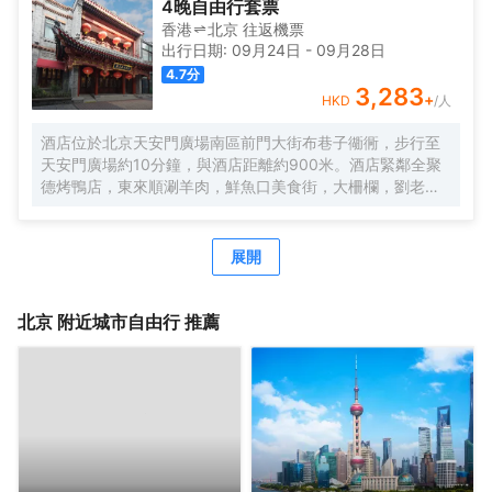
4晚自由行套票
香港
北京
往返
機票
出行日期:
09月24日
-
09月28日
4.7
分
3,283
+
HKD
/人
酒店位於北京天安門廣場南區前門大街布巷子衚衕，步行至
天安門廣場約10分鐘，與酒店距離約900米。酒店緊鄰全聚
德烤鴨店，東來順涮羊肉，鮮魚口美食街，大柵欄，劉老根
大舞台，德雲社，傳統皮影戲，杜莎夫人蠟像館，保利劇院
等等目不暇接。無論是美食還是娛樂都會給您全新的奢侈貴
族的體驗享受。酒店設計為復古理念，傳統文化的氣息使得
展開
老北京的特色渲染不已。讓您完全親身體驗。酒店專屬房間
有小院套房，配備了司機，助理，以及更高層次的房間。酒
店共百餘間房，酒店的優勢房間都很寬大，舒適的床為您卸
北京
附近城市自由行 推薦
下整天的疲倦，完美的空調讓您隨意切換4個季度的温度，確
保您和您的伴侶在房間可以舒適的度過愜意的每一夜。酒店
宗旨是服務永遠微笑，隨時隨地為您排憂解難，配備了可口
的傳統的餐飲，旅遊部，供您選擇北京及周邊的旅行天堂。
酒店內服務有機場接送，外賓翻譯，北京旅遊報名。酒店全
體員工在北京集體恭候您的光臨，將讓您感受什麼叫回家的
服務。