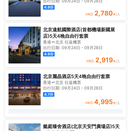
出行日期:
09月24日
-
09月28日
4.9
分
2,780
+
HKD
/人
北京遠航國際酒店(首都機場新國展
店)5天4晚自由行套票
香港
北京
往返
機票
出行日期:
09月24日
-
09月28日
4.9
分
2,919
+
HKD
/人
北京麗晶酒店5天4晚自由行套票
香港
北京
往返
機票
出行日期:
09月24日
-
09月28日
4.7
分
4,995
+
HKD
/人
懿庭臻舍酒店(北京天安門廣場店)5天