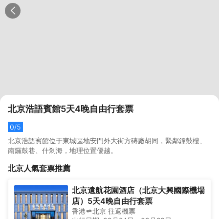
北京浩語賓館5天4晚自由行套票
0
/5
北京浩語賓館位于東城區地安門外大街方磚廠胡同，緊鄰鐘鼓樓、
南鑼鼓巷、什剎海，地理位置優越。
北京
人氣套票推薦
北京遠航花園酒店（北京大興國際機場
店）5天4晚自由行套票
香港
北京
往返
機票