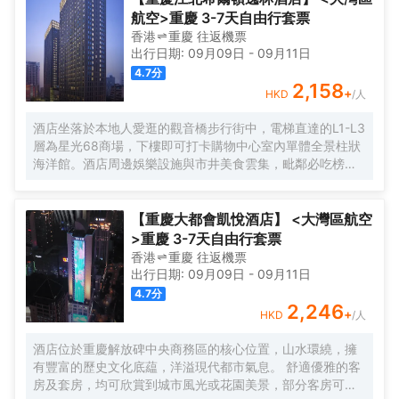
航空>重慶 3-7天自由行套票
香港
重慶
往返
機票
出行日期:
09月09日
-
09月11日
4.7
分
2,158
+
HKD
/人
酒店坐落於本地人愛逛的觀音橋步行街中，電梯直達的L1-L3
層為星光68商場，下樓即可打卡購物中心室內單體全景柱狀
海洋館。酒店周邊娛樂設施與市井美食雲集，毗鄰必吃榜叁
步梯火鍋、朱光玉火鍋，本地人氣商場北城天街、本地美食
街及酒吧街-九街，文藝打卡點北倉文創園，是繁華鬧市的靜
謐下榻之選，亦可同時感受本地市井與時尚都會的穿越樂
【重慶大都會凱悅酒店】 <大灣區航空
趣。
>重慶 3-7天自由行套票
香港
重慶
往返
機票
出行日期:
09月09日
-
09月11日
4.7
分
2,246
+
HKD
/人
酒店位於重慶解放碑中央商務區的核心位置，山水環繞，擁
有豐富的歷史文化底藴，洋溢現代都市氣息。 舒適優雅的客
房及套房，均可欣賞到城市風光或花園美景，部分客房可俯