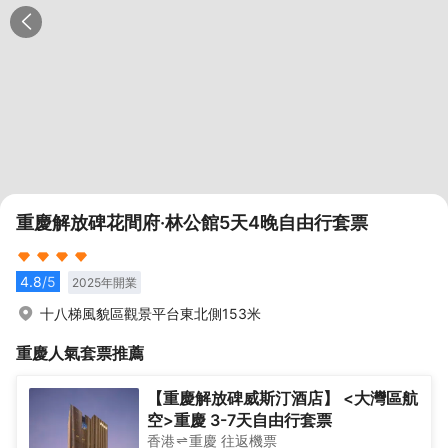
重慶解放碑花間府·林公館5天4晚自由行套票
4.8
/5
2025
年開業
十八梯風貌區觀景平台東北側153米
重慶
人氣套票推薦
【重慶解放碑威斯汀酒店】 <大灣區航
空>重慶 3-7天自由行套票
香港
重慶
往返
機票