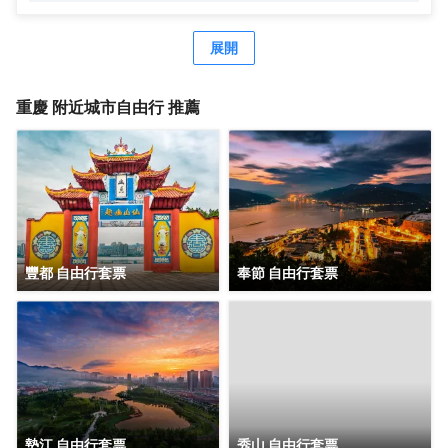
瞰重慶地標解放碑。兩間餐廳及一個酒廊提供中西式珍饈美
食；配套健身設施、540平米無柱式凱悅宴會廳、靈動的會
議空間及1,000平米戶外屋頂花園步道，綠徑通幽，適合舉辦
展開
各種主題活動。
重慶
附近城市自由行 推薦
豐都 自由行套票
奉節 自由行套票
墊江 自由行套票
秀山 自由行套票