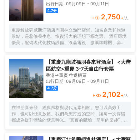
出行日期:
09月09日
-
09月11日
4.7
分
2,750
+
HKD
/人
重慶解放碑威斯汀酒店周圍林立熱門店鋪、知名企業和旅遊
景點，是您修養生息、恢復活力的理想下榻之選。 酒店環境
優美，配備現代化技術設備、液晶電視、膠囊咖啡機、套房
配備戴森吹風機、高速 Wi-Fi 和特色天夢之床，宛如繁華都
市之中的安逸綠洲。
【重慶九龍坡福朋喜來登酒店】 <大灣
區航空>重慶 3-7天自由行套票
香港
重慶
往返
機票
出行日期:
09月09日
-
09月11日
4.7
分
2,102
+
HKD
/人
在福朋喜來登，經典風格與現代元素相融。您可以高效工
作，也可以愜意放鬆。我們為您打造的空間，讓每一次停留
都成為提升體驗的愜意時光。“真實的體驗，簡單的樂趣”，強
調為現代旅行者提供輕鬆無壓力、物有所值的住宿體驗。
【重慶江北希爾頓逸林酒店】 <大灣區