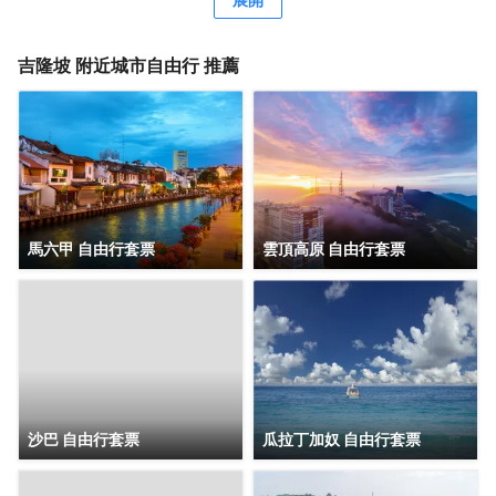
小時熱水的浴室是您消除一天疲勞的好地方。在空閒的時
候，去酒吧喝杯飲品放鬆一下是不錯的選擇。如果旅客想在
自己的房間舒適的用餐，酒店可提供客房服務。若是覺得酒
吉隆坡
附近城市自由行 推薦
店的餐飲無法滿足您挑剔的味蕾，附近香蘭葉（麪包甜點）
的香蘭葉蛋奶煎糕、Nobu（日本料理）的Black Cod With
Miso和Restoran Rebung Chef Ismail（東南亞菜）的亞參叻
沙或許能勾起您的食慾。酒店種類繁多的休閒設施能為每一
位下榻於此的您創造多元化的休閒空間，這其中包括按摩室
和室外泳池。酒店的會議廳將熱情的服務與專業的素質完美
地結合在一起。客人如需兌換貨幣，酒店會為您提供外幣兌
換服務。
馬六甲 自由行套票
雲頂高原 自由行套票
沙巴 自由行套票
瓜拉丁加奴 自由行套票