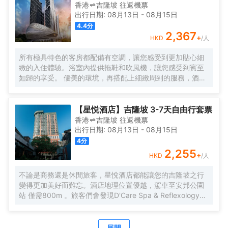
香港
吉隆坡
往返
機票
出行日期:
08月13日
-
08月15日
4.4
分
2,367
+
HKD
/人
所有極具特色的客房都配備有空調，讓您感受到更加貼心細
緻的入住體驗。浴室內提供拖鞋和吹風機，讓您感受到賓至
如歸的享受。 優美的環境，再搭配上細緻周到的服務，酒店
的休閒區定能滿足您的品質需求。酒店設有24小時前台諮詢
服務，為下榻至此的您提供最貼心的行程安排。
【星悦酒店】吉隆坡 3-7天自由行套票
香港
吉隆坡
往返
機票
出行日期:
08月13日
-
08月15日
4
分
2,255
+
HKD
/人
不論是商務還是休閒旅客，星悅酒店都能讓您的吉隆坡之行
變得更加美好而難忘。酒店地理位置優越，駕車至安邦公園
站 僅需800m 。旅客們會發現D'Care Spa & Reflexology、
阿羅街和Havana Kl距離酒店都不遠。酒店對客房的裝飾十分
考究，每間設施齊全的客房都配備有空調。有飲水需求的旅
客，酒店還為您提供了瓶裝水。除此之外，配備有拖鞋和24
展開