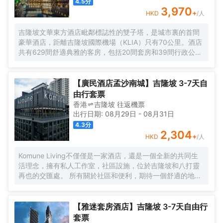
4.5
分
3,970
+
HKD
/人
吉隆坡文華東方酒店毗鄰標誌性的雙子塔，是城市裏的首間
豪華酒店，距離吉隆坡國際機場（KLIA）只有70公里。酒店
共有629間舒適典雅的客房，包括20間套房和39間行政公
寓，房內設施齊全，客人能俯瞰公園，並欣賞令人印象深刻
的城市天際線景觀。酒店的行政樓層更加豪華和舒適，共提
供146間客房和20間套房，客人可專享文華東方會行政貴賓
【廣民酒店孟沙南城】吉隆坡 3-7天自
廊設施的優待。客人可以在房內免費上網。酒店內的餐飲和
由行套票
酒吧令人更加難忘。客人可以在酒店的7間餐廳，酒吧和休息
香港
吉隆坡
往返
機票
室盡情享受或舉辦慶祝活動。酒店設有豐富的會議和宴會設
出行日期:
08月29日
-
08月31日
施，包括一個可容納1,800位賓客的無柱式大宴會廳，鑽石宴
4.3
分
會廳也可容納500位客人。酒店的16個功能室都配備了可用
2,304
+
HKD
/人
於研討會，國際會議，展覽，婚禮等活動的視聽設備。文華
東方酒店活力俱樂部及水療中心為賓客提供一個寧靜的氛
Komune Living不僅僅是一家酒店，還是一個全新的共同生
圍，完善的健身設備和一流的温泉理療。客人可以在酒店游
活理念，擁有私人工作室，社區設施，位於吉隆坡和八打靈
泳池內暢遊，欣賞KLCC公園如畫般的風景。
再也的交匯處。 所有關於社區和便利，期待一個舒適的地方
休息，獨特的社區活動，以及空間，讓您獲得靈感。 入住數
月或住宿幾晚，Komune Living是您的家，只要您需要。不
僅僅是逗留，找到一種生活，工作和娛樂的生活方式。
【雅迷套房酒店】吉隆坡 3-7天自由行
套票