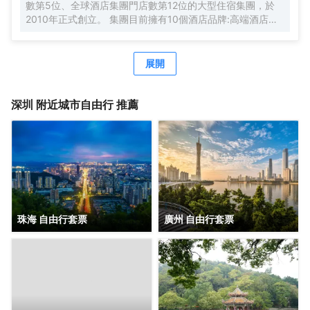
數第5位、全球酒店集團門店數第12位的大型住宿集團，於
2010年正式創立。 集團目前擁有10個酒店品牌:高端酒店品
牌萬際、假日美地，中高端酒店蘭歐，中檔酒店尚客優品，
經濟型酒店尚客優、駿怡、A&A Room、橙客，以及民宿品
牌花美時、公寓品牌LIPPO公社。尚美生活旗下酒店超過
展開
3500家（含在營店和籌建店），現已覆蓋全國31個省293座
城市，會員數量超4000萬。 作為國內創客精神的住宿集
團，尚美生活憑藉創新的商業模式、強大的品牌優勢和專業
深圳
附近城市自由行 推薦
的服務支持，攜手消費者、業主以及合作伙伴，共建、共
創、共享大住宿共同體。未來，集團將不斷探索住宿業與互
聯網的結合、與新生活方式的結合，致力於成為全球領先的
生活服務連鎖平台，引領新尚美好生活。
珠海 自由行套票
廣州 自由行套票