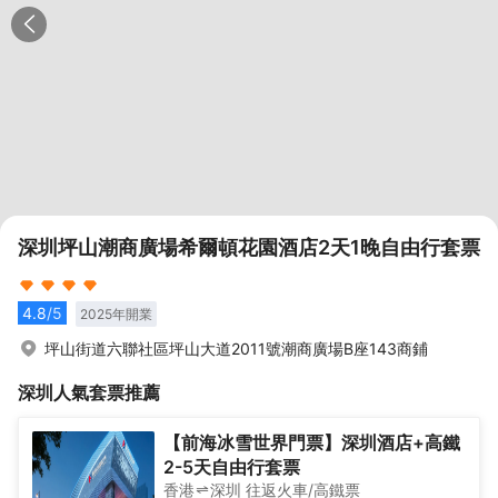
深圳坪山潮商廣場希爾頓花園酒店2天1晚自由行套票
4.8
/5
2025
年開業
坪山街道六聯社區坪山大道2011號潮商廣場B座143商鋪
深圳
人氣套票推薦
【前海冰雪世界門票】深圳酒店+高鐵
2-5天自由行套票
香港
深圳
往返
火車/高鐵票