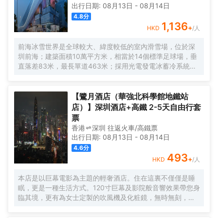
出行日期:
08月13日
-
08月14日
4.8
分
1,136
+
HKD
/人
前海冰雪世界是全球較大、緯度較低的室內滑雪場，位於深
圳前海；建築面積10萬平方米，相當於14個標準足球場，垂
直落差83米，最長單道463米‌；採用光電發電冰蓄冷系統，
減少43%碳排放，鋼結構用量達4.7萬噸‌；全年維持-6℃，
配備5條專業滑道（總長1569公尺），可承辦國際滑雪賽
事‌。
【鷺月酒店（華強北科學館地鐵站
店）】深圳酒店+高鐵 2-5天自由行套
票
香港
深圳
往返
火車/高鐵票
出行日期:
08月13日
-
08月14日
4.6
分
493
+
HKD
/人
本店是以巨幕電影為主題的輕奢酒店。住在這裏不僅僅是睡
眠，更是一種生活方式。120寸巨幕及影院般音響效果帶您身
臨其境，更有為女士定製的吹風機及化粧鏡，無時無刻，呈
現精彩。