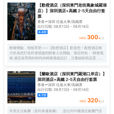
【歡橙酒店（深圳東門老街萬象城羅湖
店）】深圳酒店+高鐵 2-5天自由行套
票
香港
深圳
往返
火車/高鐵票
出行日期:
08月13日
-
08月14日
4.4
分
300
+
HKD
/人
輕奢體驗，智能享受——【歡橙酒店】歡迎您！歡橙酒店致
力於為您打造舒適便捷的輕奢入住體驗。酒店特色：-輕奢風
格:酒店採用簡約時尚的輕奢風格設計，注重細節與品質，為
您營造舒適優雅的居住環境。-智能體驗:房間配備小度智能系
統，語音控制燈光、空調、電視等設備，解放雙手，盡享科
技帶來的便捷。-舒適享受:24小時熱水即開即熱，無需等
【蘭歐酒店（深圳東門羅湖口岸店）】
待，為您洗去一身疲憊。-影音娛樂:部分房間配備高清投影
深圳酒店+高鐵 2-5天自由行套票
儀，打造私人影院，享受震撼視聽盛宴。-貼心服務:酒店設有
香港
深圳
往返
火車/高鐵票
洗衣房，並提供烘乾服務，解決您的洗衣煩惱，讓旅途更加
出行日期:
08月13日
-
08月14日
輕鬆自在。歡橙酒店是您商務出行、休閒度假的理想之選。
4.7
分
期待您的光臨！温馨提示，圖片僅供參考，無法涵蓋所有房
320
+
HKD
/人
型，詳細的實物照片請諮詢酒店。
尚美生活集團（原尚客優集團），是位列中國酒店集團門店