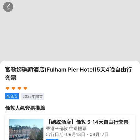
富勒姆碼頭酒店(Fulham Pier Hotel)5天4晚自由行
套票
4.8
/5
2025
年開業
倫敦
人氣套票推薦
【總統酒店】倫敦 5-14天自由行套票
香港
倫敦
往返
機票
出行日期:
08月13日
-
08月17日