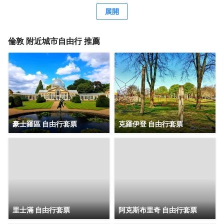
Brasserie啤酒店享用國際美食，還可在這裏的酒吧/酒廊小酌
展開
幾杯，欣賞花園景色。也可以待在房間裏，享受部分時段客
房送餐服務。英式早餐（收費）供應時間為：週一至週五
7:00 至 10:00，週末 7:00 至 11:00。 特色服務/設施包括快
倫敦
附近城市自由行 推薦
速入住、快速退房和乾洗/洗衣服務。這家酒店擁有 3 間會議
室，可用來舉辦活動。酒店提供收費自助停車。 有 175 間空
調客房提供智能電視；您定能在旅途中找到家的舒適。提供
免費無線網絡，方便您與朋友保持聯繫；衞星頻道可滿足您
的娛樂需求。配備淋浴/盆浴組合的私人浴室提供免費洗浴用
品和吹風機。便利設施包括電話，以及可存放筆記本電腦的
保險箱和書桌。
豪士羅區 自由行套票
克羅伊登 自由行套票
里士滿 自由行套票
阿克斯布里奇 自由行套票