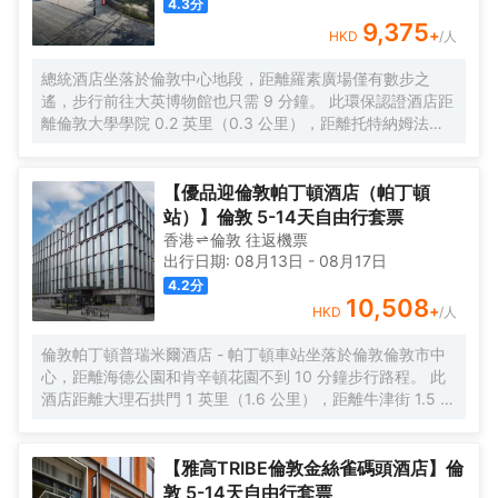
4.3
分
9,375
+
HKD
/人
總統酒店坐落於倫敦中心地段，距離羅素廣場僅有數步之
遙，步行前往大英博物館也只需 9 分鐘。 此環保認證酒店距
離倫敦大學學院 0.2 英里（0.3 公里），距離托特納姆法院
路 0.7 英里（1 公里）。 您可利用免費 WiFi、禮賓服務和禮
品店/報攤等便利服務和設施。 您可以到Saracen's Carvery
享用一頓美餐，或者去酒店的咖啡館吃些點心。您可以到酒
【優品迎倫敦帕丁頓酒店（帕丁頓
吧/酒廊，點一杯喜歡的飲品，暢飲一番。每天 7:00 至
站）】倫敦 5-14天自由行套票
10:30 提供收費的英式早餐。 特色服務/設施包括乾洗/洗衣
香港
倫敦
往返
機票
服務、24 小時前台服務和多語言服務。酒店提供收費自助停
出行日期:
08月13日
-
08月17日
車。 酒店有 523 間客房，提供智能電視。提供免費無線網
4.2
分
絡，方便您與朋友保持聯繫；數碼頻道可滿足您的娛樂需
10,508
+
HKD
/人
求。浴室提供浴缸或淋浴和吹風機。便利設施包括電話，以
及書桌和茶具/咖啡用具。
倫敦帕丁頓普瑞米爾酒店 - 帕丁頓車站坐落於倫敦倫敦市中
心，距離海德公園和肯辛頓花園不到 10 分鐘步行路程。 此
酒店距離大理石拱門 1 英里（1.6 公里），距離牛津街 1.5 英
里（2.5 公里）。 這個無煙酒店建於 2024 年。 收費提供自
助式。 特色服務/設施包括快速退房、24 小時前台服務和行
李寄存。 酒店的 275 間客房定能讓您在旅途中找到家的舒
【雅高TRIBE倫敦金絲雀碼頭酒店】倫
適。
敦 5-14天自由行套票