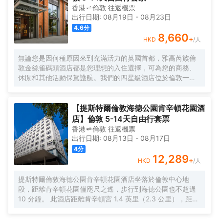
香港
倫敦
往返
機票
出行日期:
08月19日
-
08月23日
4.6
分
8,660
+
HKD
/人
無論您是因何種原因來到充滿活力的英國首都，雅高芮族倫
敦金絲雀碼頭酒店都是您理想的入住選擇，可為您的商務、
休閒和其他活動保駕護航。我們的四星級酒店位於倫敦一處
鬱鬱葱葱的環境之中，靠近泰晤士河，距離主要活動場所和
市中心僅數分鐘路程，酒店還允許攜帶寵物入住。酒店的客
房實用且富有設計感，配備豪華寢具和高速無線網絡，歡迎
【提斯特爾倫敦海德公園肯辛頓花園酒
您前來入住體驗。酒店還設有社交中心，是金絲雀碼頭一處
店】倫敦 5-14天自由行套票
悠閒的協同辦公空間，適合舉辦重要會議或是休閒放鬆。
香港
倫敦
往返
機票
出行日期:
08月13日
-
08月17日
4
分
12,289
+
HKD
/人
提斯特爾倫敦海德公園肯辛頓花園酒店坐落於倫敦中心地
段，距離肯辛頓花園僅咫尺之遙，步行到海德公園也不超過
10 分鐘。 此酒店距離肯辛頓宮 1.4 英里（2.3 公里），距離
皇家阿爾伯特音樂廳 1.5 英里（2.5 公里）。 您可利用免費
WiFi、禮賓服務和宴會廳等便利服務和設施。 您可以去The