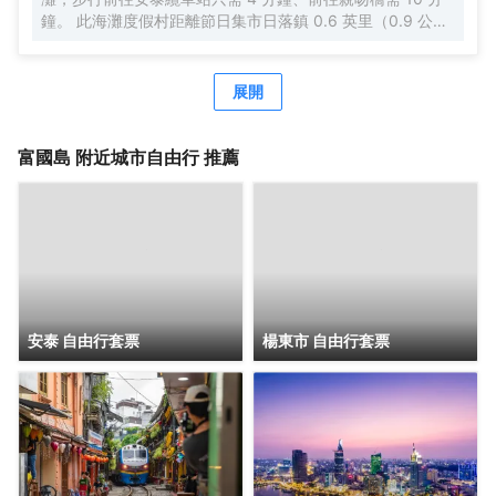
鐘。 此海灘度假村距離節日集市日落鎮 0.6 英里（0.9 公
里），距離聖保羅海灘 4.8 英里（7.7 公里）。 您可到 SPA
慰勞一下自己，這裏提供按摩、身體護理和麪部護理。
展開
富國島
附近城市自由行 推薦
安泰 自由行套票
楊東市 自由行套票