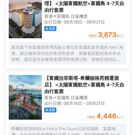
理】 <太陽富國航空>富國島 4-7天自
由行套票
香港
富國島
往返
機票
出行日期:
08月18日
-
08月21日
4.5
分
3,873
+
HKD
/人
雅高旗下的富國翡翠灣高級公寓位於富國島最美麗的 Kem 海
灘。酒店擁有現代化的客房和套房，俯瞰着碧藍的海水和水
滑梯。酒店提供各種美食選擇和海灘活動。堪稱是情侶以及
攜家人一起旅行者的完美度假勝地。
【富國拉菲斯塔-希爾頓格芮精選酒
店】 <太陽富國航空>富國島 4-7天自
由行套票
香港
富國島
往返
機票
出行日期:
08月18日
-
08月21日
4.6
分
4,446
+
HKD
/人
希爾頓度假村的La Festa Phu Quoc位於富國島，緊鄰海
灘，步行前往安泰纜車站只需 4 分鐘、前往親吻橋需 10 分