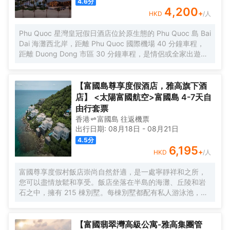
4.6
分
4,200
+
HKD
/人
Phu Quoc 星灣皇冠假日酒店位於原生態的 Phu Quoc 島 Bai
Dai 海灘西北岸，距離 Phu Quoc 國際機場 40 分鐘車程，
距離 Duong Dong 市區 30 分鐘車程，是情侶或全家出遊的
理想目的地。度假村配有 308 間精美的客房、套房和別墅，
提供兩項特色就餐體驗、水療、先進的健身設備以及定製化
的聚會和活動設施.
【富國島尊享度假酒店，雅高旗下酒
店】 <太陽富國航空>富國島 4-7天自
由行套票
香港
富國島
往返
機票
出行日期:
08月18日
-
08月21日
4.5
分
6,195
+
HKD
/人
富國尊享度假村飯店崇尚自然舒適，是一處寧靜祥和之所，
您可以盡情放鬆和享受。飯店坐落在半島的海灘、丘陵和岩
石之中，擁有 215 棟別墅。每棟別墅都配有私人游泳池，設
有大起居室和餐廳以及寬敞的小廚房，坐擁迷人的海景。
【富國翡翠灣高級公寓-雅高集團管