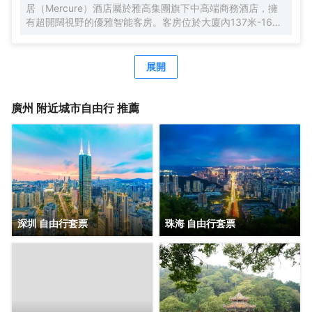
居（Mercure）酒店屬於雅高集團旗下中高端商務酒店，擁
有超開闊視野的優雅智能客房。客房位於大廈內137米-165
米，南沙郵輪母港、虎門大橋、遊艇會、高爾夫球場盡收眼
底。由國際著名設計師周光明先生傾力打造的莫蘭迪色系風
格客房，簡約唯美又精緻典雅，是商務人士出差首善之選。
展開
酒店客房內配有恒温恒壓淋浴、全交換新風系統，高級自動
智能馬桶及科勒浴缸，AI客控系統給您帶來全新的入住體
驗。酒店全體工作人員攜人工智能機器人小美在“Make A
廣州
附近城市自由行 推薦
Day A Better Day”的理念下靜候您的光臨。
深圳 自由行套票
珠海 自由行套票