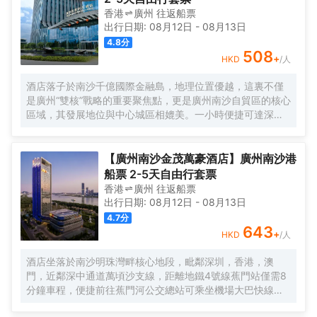
香港
廣州
往返
船票
出行日期:
08月12日
-
08月13日
4.8
分
508
+
HKD
/人
酒店落子於南沙千億國際金融島，地理位置優越，這裏不僅
是廣州“雙核”戰略的重要聚焦點，更是廣州南沙自貿區的核心
區域，其發展地位與中心城區相媲美。一小時便捷可達深
圳、香港、澳門等國內主要城市。 酒店的設計匠心獨運，融
入中式古典美學。飄檐承襲古典起翹之韻，整體造型俯瞰如
字母“A”，既展中國氣派，又含西式願景——Amazing（令人
【廣州南沙金茂萬豪酒店】廣州南沙港
驚歎），Astonishing（令人震撼），隱含着酒店將成為南沙
船票 2-5天自由行套票
乃至全球矚目的中式美學新地標的美好期許。 酒店作為南沙
香港
廣州
往返
船票
國際會展中心綜合體重要組成部分，以“木棉花開，鴻翔海
出行日期:
08月12日
-
08月13日
絲”之設計理念，以大灣區金融新地標之姿態，締造南沙“立足
4.7
分
灣區、協同港澳、面向世界”的實踐範本。
643
+
HKD
/人
酒店坐落於南沙明珠灣畔核心地段，毗鄰深圳，香港，澳
門，近鄰深中通道萬頃沙支線，距離地鐵4號線蕉門站僅需8
分鐘車程，便捷前往蕉門河公交總站可乘坐機場大巴快線或
深中跨市公交等，快速連接大灣區核心商圈，距離深圳國際