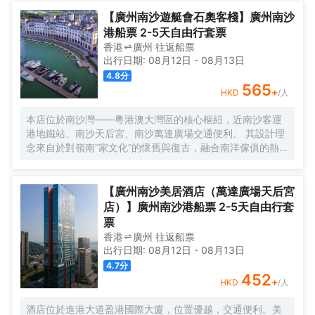
寶安機場僅需50分鐘車程。店內提供小馬智行無人駕駛體驗
券，可輕鬆前往南沙天后宮、南沙濕地公園、廣汽科技館及
【廣州南沙遊艇會石奧客棧】廣州南沙
環宇城購物中心等。 酒店共有261間以海洋為設計靈感的客
港船票 2-5天自由行套票
房及套房，詮釋現代經典與優雅，滿足休閒賓客對在地文化
香港
廣州
往返
船票
的探索與體驗。配備粵式風味的林苑中餐廳、中西結合的漁
出行日期:
08月12日
-
08月13日
人碼頭全日餐廳以及”雙重身份”的薄荷酒吧，體驗創新融合的
4.8
分
珍饈美饌。酒店擁有馬丁叔叔的農場，小朋友們可盡情與小
565
+
HKD
/人
動物們互動亦或參與馬丁叔叔課堂，共度愉快的親子時光。
同時，酒店擁有1,600平方米的宴會及會議場地以及寬敞的戶
本店位於南沙灣——粵港澳大灣區的核心樞紐，近南沙客運
外草坪，可滿足不同的會議及宴會需求，無論商務出行亦或
港地鐵站、南沙天后宮、南沙萬達廣場交通便利。 其設計理
休閒旅遊期待與您共赴南沙，遇見另一種可能。
念來自於對嶺南“家文化”的懷舊與復古，融合南洋傢俱的熱情
奔放精髓，是一家現代海上絲綢之路上讓各路賓客品味嶺南
與南洋風情的輕鬆茶室精品酒店，在經典家居與裝潢中重逢
嶺南文化的歸屬感。 客棧共五層，一層為大堂及茶室，二至
【廣州南沙美居酒店（萬達廣場天后宮
五層為客房，寬敞、舒適、風格各異的客房眾多；供賓客休
店）】廣州南沙港船票 2-5天自由行套
閒暢談的石奧茶室，主要提供早餐、茶點、飲品、簡餐等服
票
務；同時亦與中國大陸獲得“五金錨”獎的南沙遊艇會提供宴
香港
廣州
往返
船票
會/婚宴/會議、中西式餐飲、遊艇觀光/租賃、帆船租賃/體
出行日期:
08月12日
-
08月13日
驗、遊艇帆船駕證考取等不同種服務功能，打造出一種特色
4.7
分
的休閒度假空間。
452
+
HKD
/人
酒店位於進港大道盈港國際大廈，位置優越，交通便利。美