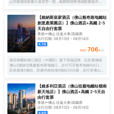
山市順德區歡樂大道碧雲一號，毗鄰順德華僑城歡樂海岸
滿足您的休閒和商務需求。
PLUS、瑪雅海灘水公園，佛山順德區政府、新能源汽車小
鎮、南方智谷、美的寫字樓等商業區；近清暉園、寶林寺、
順峯山公園等著名景點。信步即達廣佛地鐵3號線華僑城歡樂
【維納斯皇家酒店（佛山魁奇路地鐵站
海岸站，距廣州南站30分鐘車程、佛山沙提機場50分鐘車
創意產業園店）】佛山酒店+高鐵 2-5
程，交通便利，商賈繁華，休閒度假資源富集，是您出差、
天自由行套票
旅行休閒憩息的品牌酒店。 酒店擁有頗具人文藝術的空間立
香港
佛山
往返
火車/高鐵票
體大堂和裝飾風格各異的奢裝客房，帶你領略不同國家和地
出行日期:
08月13日
-
08月14日
域的裝飾風情，房間均配備超大屏投影、如夢雲端的超輕柔
4.7
分
床上用品、呵護您每一寸肌膚的EPIQUAL全套高端洗護用
706
+
HKD
/人
品、智慧客控系統以及百兆無線網絡。配套自助早餐廳（5座
2F），自助免費洗衣房（5座1F），是你商務公幹，休閒旅
酒店隸屬於錦江酒店（中國區）旗下高端品牌。位於廣佛線
居，家庭親子，團建轟趴及獨處休憩的上乘優選！ 有朋自遠
佛山2號線交匯處魁奇路地鐵口，步行可至魁奇地鐵A出口，
方來，不亦樂乎！ 我們將竭誠您服務
距祖廟僅3個站，距廣州南站僅9個站30分鐘，步行至佛山瀾
石候機樓，白雲機場1小時車程，距佛山創意產業園、至嶺南
天地、嶺南明珠體育館、世紀蓮體育館、佛山新聞中心都不
遠，地理位置優越，交通十分便捷。 酒店佔地面積近4000
【維多利亞酒店（佛山祖廟地鐵站嶺南
平方，有着方便快捷的地面以及地下負一A層停車場，投入總
新天地店）】佛山酒店+高鐵 2-5天自
配套面積近25000平方，擁有智能化豪華客房，分佈於29-
由行套票
36樓高樓層，客房擁有全景緻落地玻璃窗，一覽禪城乃至佛
香港
佛山
往返
火車/高鐵票
山新城美麗風光；“極目禪天遠，相逢盡歡顏”。配備電動窗紗
出行日期:
08月13日
-
08月14日
窗簾、霧化玻璃、一鍵智能燈光控制，3秒速熱淋浴系統，高
4.6
分