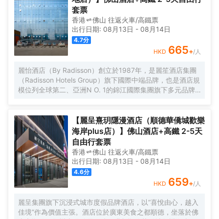
套票
香港
佛山
往返
火車/高鐵票
出行日期:
08月13日
-
08月14日
4.7
分
665
+
HKD
/人
麗怡酒店（By Radisson）創立於1987年，是麗笙酒店集團
（Radisson Hotels Group）旗下國際中端品牌，也是酒店規
模位列全球第二、亞洲N O. 1的錦江國際集團旗下多元品牌
之一。麗怡酒店在全球有600多家門店,是麗笙酒店集團旗下
門店數量TOP1的品牌。 酒店坐落於佛山市禪城區同心薈商
業廣場（佛山市禪城區人民西路13號），處於同心薈商業廣
【麗呈熹玥隱漫酒店（順德華僑城歡樂
場中心，緊靠廣東省婦幼保健院禪城院區；大型步行街嶺南
海岸plus店）】佛山酒店+高鐵 2-5天
新天地、距離祖廟步行街、東方購物廣場均可步行可達。酒
自由行套票
店距離廣佛線祖廟地鐵站步行約10分鐘可達；距離佛山西高
香港
佛山
往返
火車/高鐵票
鐵站車程約30分鐘可到達。 酒店為不同賓客提供了行政樓層
出行日期:
08月13日
-
08月14日
及行政套房，在行政套房中通過多功能傢俱、MAXHUB等應
4.6
分
用，設計了麗怡品牌獨有的X-SPACES悉·空間，旨在為商旅
659
+
HKD
/人
人羣塑造多功能的便捷體驗，並提供各類豪華房間，所有房
間均為落地窗，客人提供不同需求。酒店一應配套齊全，擁
麗呈集團旗下沉浸式城市度假品牌酒店，以“喜悅由心，越入
有1000㎡獨立停車場、為住客店人提供免費停車。100平米
佳境”作為價值主張。酒店位於廣東美食之都順德，坐落於佛
全功能會議室和24小時健身房，更貼心的設置自助洗衣房，