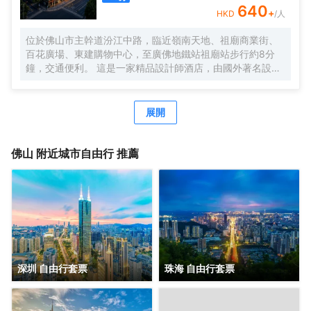
速寬帶網絡、37樓自助洗衣房（全新自動化LG洗衣機烘乾
640
+
HKD
/人
機），9個大、中、小型會議廳，均配備高清LED；28樓正宗
泰式按摩SPA，5樓健身會所，配套完善，專業服務，滿足您
位於佛山市主幹道汾江中路，臨近嶺南天地、祖廟商業街、
商務接待、會務服務所有需求，彰顯現代酒店之智能化及個
百花廣場、東建購物中心，至廣佛地鐵站祖廟站步行約8分
性化魅力。
鐘，交通便利。 這是一家精品設計師酒店，由國外著名設計
師設計，整個大堂以希臘魔幻故事潘多拉盒子為設計主題，
蝙蝠俠歸來、木光之城、詹姆斯·邦等多種不同設計風格的主
題房型，讓你領略時尚、炫酷的全新入住體驗。 超大房間面
展開
積（35m²-38m²），配有39”飛利浦液晶電視，所有房間高
速WIFI，智能燈控、電動窗簾。客房音響系統支持藍牙、
iphone、ipad和筆記本，並且支持與電視機連接播放，客房
佛山
附近城市自由行 推薦
隔音系統由清華聲學院設計，保證您一夜安睡睡眠。
深圳 自由行套票
珠海 自由行套票