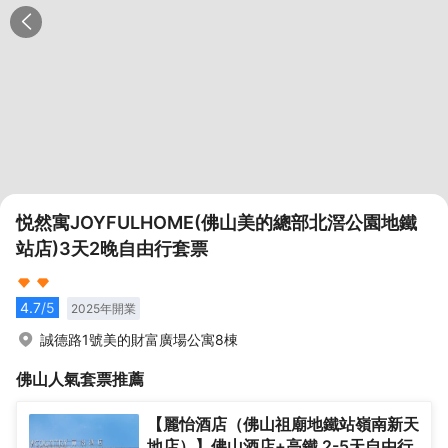
悦然寓JOYFULHOME(佛山美的總部北滘公園地鐵
站店)3天2晚自由行套票
4.7
/5
2025
年開業
誠德路1號美的財富廣場公寓8棟
佛山
人氣套票推薦
【麗怡酒店（佛山祖廟地鐵站嶺南新天
地店）】佛山酒店+高鐵 2-5天自由行