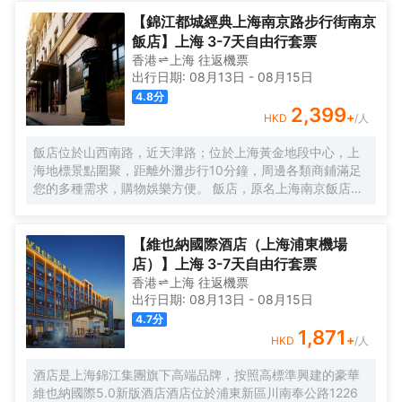
美譽，集娛樂休閒、餐飲美食、會議會務、拓展訓練、團建
培訓於一體的綜合度假景區。 酒店整體以蘇式園林為主調，
【錦江都城經典上海南京路步行街南京
精緻、古樸的四合院酒店 古色古香、花草蘢葱、鳥語花香 配
飯店】上海 3-7天自由行套票
以現代化的設施以及標準化、人性化的服務。
香港
上海
往返
機票
出行日期:
08月13日
-
08月15日
4.8
分
2,399
+
HKD
/人
飯店位於山西南路，近天津路；位於上海黃金地段中心，上
海地標景點圍聚，距離外灘步行10分鐘，周邊各類商鋪滿足
您的多種需求，購物娛樂方便。 飯店，原名上海南京飯店。
始建於1929年，建成於1931年，猶太人投資建造，是一棟具
有80多年曆史的近代保護建築。落成後的相當一段時間，是
上海文壇人士聚會的場所，文壇巨匠巴金、魯迅等都曾和南
【維也納國際酒店（上海浦東機場
京飯店結下不解之緣，是巴金早期宴請賓客及重大宴請之
店）】上海 3-7天自由行套票
地。 飯店配有無線WIFI、中西式自助餐廳、大堂吧、會議
香港
上海
往返
機票
室，自助餐廳提供營養、豐富、藝術的自助早餐，多種選擇
出行日期:
08月13日
-
08月15日
的午晚餐，每日下午2點至4點提供“社交時光”供您享用飲
4.7
分
料、小食，飯店是您旅遊、商務的上佳選擇。
1,871
+
HKD
/人
酒店是上海錦江集團旗下高端品牌，按照高標準興建的豪華
維也納國際5.0新版酒店酒店位於浦東新區川南奉公路1226