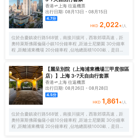
香港
上海
往返
機票
出行日期:
08月13日
-
08月15日
4.7
分
2,022
+
HKD
/人
位於合慶鎮凌行路568號，南接川揚河，西靠郊環高速，距
奧特萊斯佛羅倫薩小鎮10分鐘車程 ,距迪士尼樂園 30分鐘車
程 ,距離浦東機場 20分鐘車程 ,佔地總面積1000畝，是目前
離市中心最近的生態農業休閒園區之一。有”浦東的後花園“的
美譽，集娛樂休閒、餐飲美食、會議會務、拓展訓練、團建
培訓於一體的綜合度假景區。 酒店整體以蘇式園林為主調，
【麗呈別院（上海浦東機場三甲度假區
精緻、古樸的四合院酒店 古色古香、花草蘢葱、鳥語花香 配
店）】上海 3-7天自由行套票
以現代化的設施以及標準化、人性化的服務。
香港
上海
往返
機票
出行日期:
08月26日
-
08月28日
4.5
分
1,861
+
HKD
/人
位於合慶鎮凌行路568號，南接川揚河，西靠郊環高速，距
奧特萊斯佛羅倫薩小鎮10分鐘車程 ,距迪士尼樂園 30分鐘車
程 ,距離浦東機場 20分鐘車程 ,佔地總面積1000畝，是目前
離市中心最近的生態農業休閒園區之一。有”浦東的後花園“的