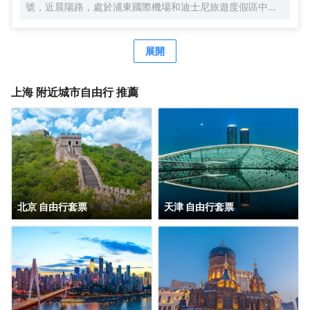
號，近晨陽路，處於浦東國際機場和迪士尼旅遊度假區中間
位置，地理位置優越，自駕車3分鐘快速駛入上海S1高速，
去往市區、機場、迪士尼樂園、野生動物園等非常便捷。距
離浦東國際機場，僅有15分鐘車程。距離上海國際旅遊度假
展開
區（迪士尼樂園），僅有20分鐘車程。可便捷到達地鐵2號
線凌空路站，交通便利。酒店周圍生活設施齊全，商務旅遊
資源眾多，有上海新國際博覽中心、佛羅倫薩奧特萊斯購物
上海
附近城市自由行 推薦
小鎮、川沙古鎮、張聞天故居、上海野生動物園、三甲港濱
海旅遊區等。 酒店是錦江酒店（中國區）旗下的中端連鎖品
牌酒店，按照維也納國際5.0標準裝修，簡約時尚，整體風格
舒適典雅。客房寬敞明亮，房內布置精美，處處體現人性化
的理念。 酒店還有免費停車場、休閒茶吧、精品早餐、寬敞
會議室等，同時還為您提供24小時免費浦東機場接機（需預
約）等服務，賓客抵達浦東機場並取完行李聯繫當值司機
（13651944838），T1航站樓-三樓-3號門，T2航站樓-三
北京 自由行套票
天津 自由行套票
樓29號門，另酒店提供迪士尼樂園免費班車服務，送站時間
早上07：20一班車子送往迪士尼樂園，晚上第二場煙花結束
接回預計時間約22：00左右。是商務、休閒、會務的理想酒
店。