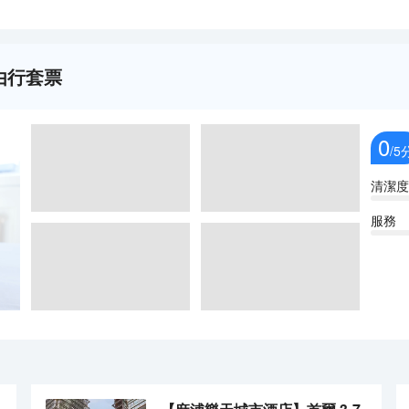
自由行套票
0
/5
清潔度
服務