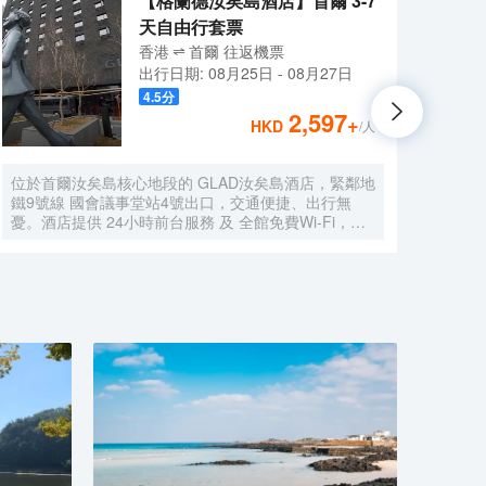
【格蘭德汝矣島酒店】首爾 3-7
天自由行套票
香港
首爾
往返
機票
出行日期:
08月25日
-
08月27日
4.5
分
2,597
+
HKD
/人
位於首爾汝矣島核心地段的 GLAD汝矣島酒店，緊鄰地
在該地
鐵9號線 國會議事堂站4號出口，交通便捷、出行無
Shop
憂。酒店提供 24小時前台服務 及 全館免費Wi-Fi，讓
Shop
您盡享舒適便捷的入住體驗。 所有客房均配備 寬敞的
的體
休息區、42英寸LED有線/衞星電視、辦公書桌 及配有
驗。
高端洗浴用品的 私人浴室，無論是商務出行還是休閒
旅遊，都能滿足您的多樣需求。 清晨可在一樓餐廳享
用豐盛的 自助早餐（供應時間：06:30～09:30），開
啟活力滿滿的一天。傍晚時分，不妨前往本店特色酒吧
Black Bar，品嚐精選 單一麥芽威士忌，或在14層的高
端日料餐廳 Kappo Aki，細品選用應季食材烹製的正宗
日本料理，體驗味蕾盛宴。 酒店步行 5分鐘可達國會
議事堂，15分鐘可達IFC Mall與The Hyundai Seoul現
代百貨，購物、休閒與商務活動輕鬆切換。前往 金浦
國際機場僅需約25分鐘車程，仁川國際機場約50分鐘
車程，是商務與旅行人士的理想之選。