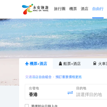
旅行團
機票
酒店
自由行
機票+酒店
船票+酒店
火車
出發地
目的地
選擇部分日期入住