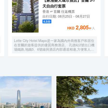
【麻浦樂天城市酒店】首爾 3-7
天自由行套票
香港
首爾
往返
機票
出行日期:
08月25日
-
08月27日
4.5
分
2,805
+
HKD
/人
Lotte City Hotel Mapo是一家為國內外商務客戶和居住
在首爾的遊客提供的優質商務酒店。 孔德站2號出口機
場鐵路,地鐵5、6號線與酒店內部通道相連,方便客人前
往首爾市中心和旅遊景點。 特別是,距離金融、商務中
心地區汝矣島和首爾站不到10分鐘車程,乘坐地鐵15分
鐘即可到達熱鬧的弘大地區、新村、明洞。 Lotte City
Hotel Mapo酒店為客人提供舒適的客房、現代化的餐
廳Naru、自然採光的室內游泳池、商務會議室和健身
中心等設施,提供與眾不同的服務,為客人提供舒適的放
鬆和成功的商務環境。