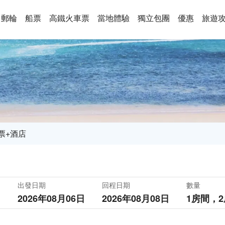
郵輪
船票
高鐵火車票
當地體驗
獨立包團
優惠
旅遊
票+酒店
出發日期
回程日期
數量
2026年08月06日
2026年08月08日
1房間，
2