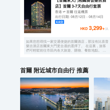
【首爾東大門相鐵喜普樂吉酒
店】首爾 3-7天自由行套票
香港
首爾
往返
機票
出行日期:
08月12日
-
08月14日
4.6
分
3,299
+
HKD
/人
如果您想尋找一家交通便捷的首爾酒店，那沒有比喜普
樂吉酒店首爾東大門更合適的選擇了。 在這裏，旅客
們可輕鬆前往市區內各大旅遊、購物、餐飲地點。 紙
藝術博物館, 東國大學地鐵站, 獎忠體育館也近在咫
尺。 喜普樂吉酒店首爾東大門提供優質貼心的服務和
方便實用的設施，贏得了客人的普遍好評。 酒店的特
色服務有無線網絡, 洗衣服務/乾洗, 會議設施, 保險箱,
首爾
附近城市自由行 推薦
接送服務。 喜普樂吉酒店首爾東大門有裝修精美的客
房，每間都配有液晶電視/等離子電視, 空調, 冰箱, 無線
上網（免費）。 酒店內的健身中心是忙碌的一天後放
鬆身心的理想去處。 想在首爾尋找舒適又便捷的酒
店，就一定要考慮喜普樂吉酒店首爾東大門，能帶給您
賓至如歸的感覺。