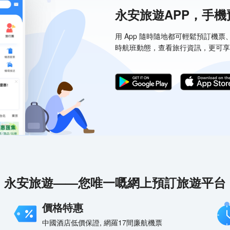
永安旅遊APP，手
用 App 隨時隨地都可輕鬆預訂機
時航班動態，查看旅行資訊，更可享
永安旅遊——您唯一嘅網上預訂旅遊平台
價格特惠
中國酒店低價保證, 網羅17間廉航機票