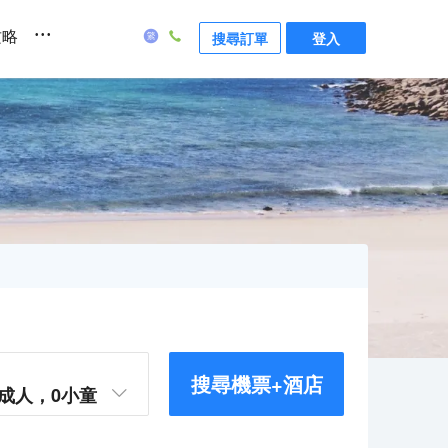
...
攻略
搜尋訂單
登入
搜尋機票+酒店
成人，
0
小童