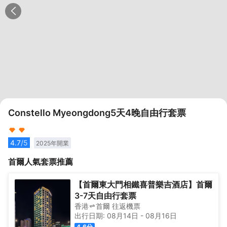
Constello Myeongdong5天4晚自由行套票
4.7
/5
2025
年開業
首爾
人氣套票推薦
【首爾東大門相鐵喜普樂吉酒店】首爾
3-7天自由行套票
香港
首爾
往返
機票
出行日期:
08月14日
-
08月16日
4.6
分