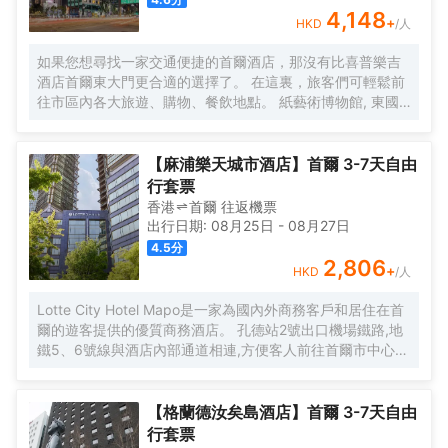
4,148
+
HKD
/人
如果您想尋找一家交通便捷的首爾酒店，那沒有比喜普樂吉
酒店首爾東大門更合適的選擇了。 在這裏，旅客們可輕鬆前
往市區內各大旅遊、購物、餐飲地點。 紙藝術博物館, 東國
大學地鐵站, 獎忠體育館也近在咫尺。 喜普樂吉酒店首爾東
大門提供優質貼心的服務和方便實用的設施，贏得了客人的
普遍好評。 酒店的特色服務有無線網絡, 洗衣服務/乾洗, 會
【麻浦樂天城市酒店】首爾 3-7天自由
議設施, 保險箱, 接送服務。 喜普樂吉酒店首爾東大門有裝修
行套票
精美的客房，每間都配有液晶電視/等離子電視, 空調, 冰箱,
香港
首爾
往返
機票
無線上網（免費）。 酒店內的健身中心是忙碌的一天後放鬆
出行日期:
08月25日
-
08月27日
身心的理想去處。 想在首爾尋找舒適又便捷的酒店，就一定
4.5
分
要考慮喜普樂吉酒店首爾東大門，能帶給您賓至如歸的感
2,806
+
HKD
/人
覺。
Lotte City Hotel Mapo是一家為國內外商務客戶和居住在首
爾的遊客提供的優質商務酒店。 孔德站2號出口機場鐵路,地
鐵5、6號線與酒店內部通道相連,方便客人前往首爾市中心和
旅遊景點。 特別是,距離金融、商務中心地區汝矣島和首爾站
不到10分鐘車程,乘坐地鐵15分鐘即可到達熱鬧的弘大地區、
新村、明洞。 Lotte City Hotel Mapo酒店為客人提供舒適的
【格蘭德汝矣島酒店】首爾 3-7天自由
客房、現代化的餐廳Naru、自然採光的室內游泳池、商務會
行套票