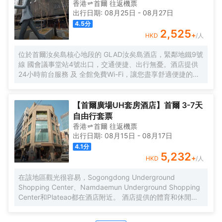
議室和健身中心等設施,提供與眾不同的服務,為客人提供舒適
香港
首爾
往返
機票
的放鬆和成功的商務環境。
出行日期:
08月25日
-
08月27日
4.5
分
2,525
+
HKD
/人
位於首爾汝矣島核心地段的 GLAD汝矣島酒店，緊鄰地鐵9號
線 國會議事堂站4號出口，交通便捷、出行無憂。酒店提供
24小時前台服務 及 全館免費Wi-Fi，讓您盡享舒適便捷的入
住體驗。 所有客房均配備 寬敞的休息區、42英寸LED有線/
衞星電視、辦公書桌 及配有高端洗浴用品的 私人浴室，無論
是商務出行還是休閒旅遊，都能滿足您的多樣需求。 清晨可
【首爾廣場UH套房酒店】首爾 3-7天
在一樓餐廳享用豐盛的 自助早餐（供應時間：06:30～
自由行套票
09:30），開啟活力滿滿的一天。傍晚時分，不妨前往本店
香港
首爾
往返
機票
特色酒吧 Black Bar，品嚐精選 單一麥芽威士忌，或在14層
出行日期:
08月15日
-
08月17日
的高端日料餐廳 Kappo Aki，細品選用應季食材烹製的正宗
4.1
分
日本料理，體驗味蕾盛宴。 酒店步行 5分鐘可達國會議事
5,232
+
HKD
/人
堂，15分鐘可達IFC Mall與The Hyundai Seoul現代百貨，購
物、休閒與商務活動輕鬆切換。前往 金浦國際機場僅需約25
在該地區觀光很容易，Sogongdong Underground
分鐘車程，仁川國際機場約50分鐘車程，是商務與旅行人士
Shopping Center、Namdaemun Underground Shopping
的理想之選。
Center和Plateao都在酒店附近。 酒店提供的體育和休閒設
施，旨在為旅客營造多姿多彩的住宿體驗。