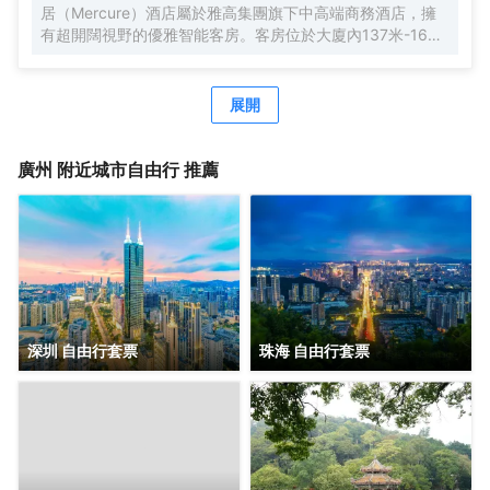
居（Mercure）酒店屬於雅高集團旗下中高端商務酒店，擁
有超開闊視野的優雅智能客房。客房位於大廈內137米-165
米，南沙郵輪母港、虎門大橋、遊艇會、高爾夫球場盡收眼
底。由國際著名設計師周光明先生傾力打造的莫蘭迪色系風
格客房，簡約唯美又精緻典雅，是商務人士出差首善之選。
展開
酒店客房內配有恒温恒壓淋浴、全交換新風系統，高級自動
智能馬桶及科勒浴缸，AI客控系統給您帶來全新的入住體
驗。酒店全體工作人員攜人工智能機器人小美在“Make A
廣州
附近城市自由行 推薦
Day A Better Day”的理念下靜候您的光臨。
深圳 自由行套票
珠海 自由行套票