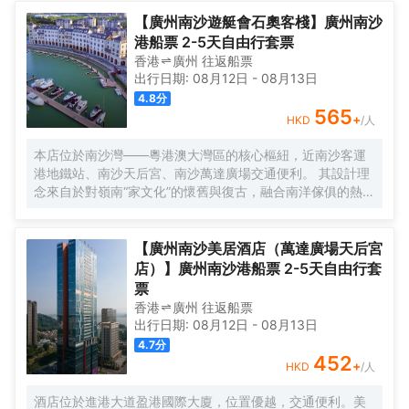
寶安機場僅需50分鐘車程。店內提供小馬智行無人駕駛體驗
券，可輕鬆前往南沙天后宮、南沙濕地公園、廣汽科技館及
【廣州南沙遊艇會石奧客棧】廣州南沙
環宇城購物中心等。 酒店共有261間以海洋為設計靈感的客
港船票 2-5天自由行套票
房及套房，詮釋現代經典與優雅，滿足休閒賓客對在地文化
香港
廣州
往返
船票
的探索與體驗。配備粵式風味的林苑中餐廳、中西結合的漁
出行日期:
08月12日
-
08月13日
人碼頭全日餐廳以及”雙重身份”的薄荷酒吧，體驗創新融合的
4.8
分
珍饈美饌。酒店擁有馬丁叔叔的農場，小朋友們可盡情與小
565
+
HKD
/人
動物們互動亦或參與馬丁叔叔課堂，共度愉快的親子時光。
同時，酒店擁有1,600平方米的宴會及會議場地以及寬敞的戶
本店位於南沙灣——粵港澳大灣區的核心樞紐，近南沙客運
外草坪，可滿足不同的會議及宴會需求，無論商務出行亦或
港地鐵站、南沙天后宮、南沙萬達廣場交通便利。 其設計理
休閒旅遊期待與您共赴南沙，遇見另一種可能。
念來自於對嶺南“家文化”的懷舊與復古，融合南洋傢俱的熱情
奔放精髓，是一家現代海上絲綢之路上讓各路賓客品味嶺南
與南洋風情的輕鬆茶室精品酒店，在經典家居與裝潢中重逢
嶺南文化的歸屬感。 客棧共五層，一層為大堂及茶室，二至
【廣州南沙美居酒店（萬達廣場天后宮
五層為客房，寬敞、舒適、風格各異的客房眾多；供賓客休
店）】廣州南沙港船票 2-5天自由行套
閒暢談的石奧茶室，主要提供早餐、茶點、飲品、簡餐等服
票
務；同時亦與中國大陸獲得“五金錨”獎的南沙遊艇會提供宴
香港
廣州
往返
船票
會/婚宴/會議、中西式餐飲、遊艇觀光/租賃、帆船租賃/體
出行日期:
08月12日
-
08月13日
驗、遊艇帆船駕證考取等不同種服務功能，打造出一種特色
4.7
分
的休閒度假空間。
452
+
HKD
/人
酒店位於進港大道盈港國際大廈，位置優越，交通便利。美