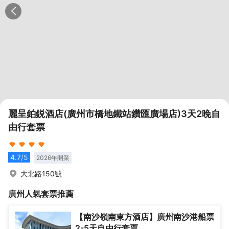
麗呈鉑鋭酒店(廣州市橋地鐵站鑽匯廣場店)3天2晚自
由行套票
4.7
/5
2026
年開業
大北路150號
廣州
人氣套票推薦
【南沙嶺南東方酒店】廣州南沙港船票
2-5天自由行套票