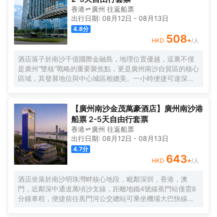
香港
廣州
往返
船票
出行日期:
08月12日
-
08月13日
4.8
分
508
+
HKD
/人
酒店落子於南沙千億國際金融島，地理位置優越，這裏不僅
是廣州“雙核”戰略的重要聚焦點，更是廣州南沙自貿區的核心
區域，其發展地位與中心城區相媲美。一小時便捷可達深
圳、香港、澳門等國內主要城市。 酒店的設計匠心獨運，融
入中式古典美學。飄檐承襲古典起翹之韻，整體造型俯瞰如
字母“A”，既展中國氣派，又含西式願景——Amazing（令人
【廣州南沙金茂萬豪酒店】廣州南沙港
驚歎），Astonishing（令人震撼），隱含着酒店將成為南沙
船票 2-5天自由行套票
乃至全球矚目的中式美學新地標的美好期許。 酒店作為南沙
香港
廣州
往返
船票
國際會展中心綜合體重要組成部分，以“木棉花開，鴻翔海
出行日期:
08月12日
-
08月13日
絲”之設計理念，以大灣區金融新地標之姿態，締造南沙“立足
4.7
分
灣區、協同港澳、面向世界”的實踐範本。
643
+
HKD
/人
酒店坐落於南沙明珠灣畔核心地段，毗鄰深圳，香港，澳
門，近鄰深中通道萬頃沙支線，距離地鐵4號線蕉門站僅需8
分鐘車程，便捷前往蕉門河公交總站可乘坐機場大巴快線或
深中跨市公交等，快速連接大灣區核心商圈，距離深圳國際