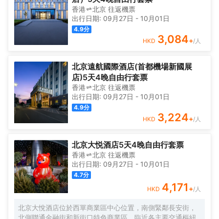
香港
北京
往返
機票
出行日期:
09月27日
-
10月01日
4.9
分
3,084
+
HKD
/人
北京遠航國際酒店(首都機場新國展
店)5天4晚自由行套票
香港
北京
往返
機票
出行日期:
09月27日
-
10月01日
4.9
分
3,224
+
HKD
/人
北京大悦酒店5天4晚自由行套票
香港
北京
往返
機票
出行日期:
09月27日
-
10月01日
4.7
分
4,171
+
HKD
/人
北京大悅酒店位於西單商業區中心位置，南側緊鄰長安街，
北側聯通金融街和新街口特色商業區，臨近各主要交通樞紐