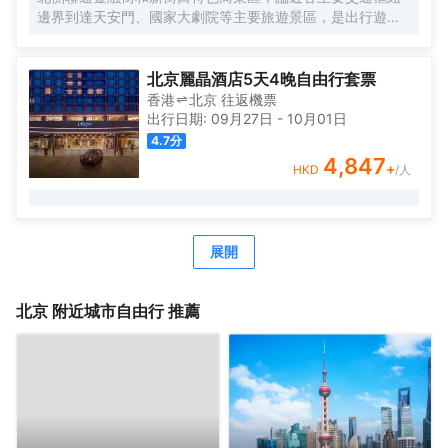
邊界到達天安門、國家大劇院等主要旅遊景區，是出行遊玩
居住的不二選擇。
作爲中糧置地酒店板塊的全新自有品牌，Le Joy Hotel 大悅
酒店在中糧品牌家族的盛譽之下孕育而出，與西單大悅城同
北京麗晶酒店5天4晚自由行套票
屬一個城市綜合體，周邊生活配套齊全，吃喝玩購一站式解
香港
北京
往返
機票
決，出行快捷方便，酒店內免費高速網絡全覆蓋，入住大悅
出行日期:
09月27日
-
10月01日
酒店可盡情暢享歡樂時光！
4.7
分
Le Joy大悅酒店擁有三百餘間唯美客房，清新脫俗，簡單大
4,847
+
HKD
/人
氣的裝修風格，讓客人在商旅之餘，享受溫馨舒適的居住環
境；同時還有19種主題定製房型可供挑選，入住主題客房感
受與以往截然不同的奇趣體驗。
酒店內配套設施完善，爲差旅精英客們提供舒適便利的辦公
展開
環境，讓社交具有更多可能性；TONG POWER運動生活館
與Parksquare 園庭高端餐廳亦可精緻您的差旅時光。
北京
附近城市自由行 推薦