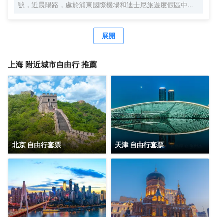
號，近晨陽路，處於浦東國際機場和迪士尼旅遊度假區中間
位置，地理位置優越，自駕車3分鐘快速駛入上海S1高速，
去往市區、機場、迪士尼樂園、野生動物園等非常便捷。距
離浦東國際機場，僅有15分鐘車程。距離上海國際旅遊度假
展開
區（迪士尼樂園），僅有20分鐘車程。可便捷到達地鐵2號
線凌空路站，交通便利。酒店周圍生活設施齊全，商務旅遊
資源眾多，有上海新國際博覽中心、佛羅倫薩奧特萊斯購物
上海
附近城市自由行 推薦
小鎮、川沙古鎮、張聞天故居、上海野生動物園、三甲港濱
海旅遊區等。 酒店是錦江酒店（中國區）旗下的中端連鎖品
牌酒店，按照維也納國際5.0標準裝修，簡約時尚，整體風格
舒適典雅。客房寬敞明亮，房內布置精美，處處體現人性化
的理念。 酒店還有免費停車場、休閒茶吧、精品早餐、寬敞
會議室等，同時還為您提供24小時免費浦東機場接機（需預
約）等服務，賓客抵達浦東機場並取完行李聯繫當值司機
（13651944838），T1航站樓-三樓-3號門，T2航站樓-三
北京 自由行套票
天津 自由行套票
樓29號門，另酒店提供迪士尼樂園免費班車服務，送站時間
早上07：20一班車子送往迪士尼樂園，晚上第二場煙花結束
接回預計時間約22：00左右。是商務、休閒、會務的理想酒
店。