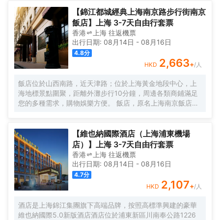
美譽，集娛樂休閒、餐飲美食、會議會務、拓展訓練、團建
培訓於一體的綜合度假景區。 酒店整體以蘇式園林為主調，
【錦江都城經典上海南京路步行街南京
精緻、古樸的四合院酒店 古色古香、花草蘢葱、鳥語花香 配
飯店】上海 3-7天自由行套票
以現代化的設施以及標準化、人性化的服務。
香港
上海
往返
機票
出行日期:
08月14日
-
08月16日
4.8
分
2,663
+
HKD
/人
飯店位於山西南路，近天津路；位於上海黃金地段中心，上
海地標景點圍聚，距離外灘步行10分鐘，周邊各類商鋪滿足
您的多種需求，購物娛樂方便。 飯店，原名上海南京飯店。
始建於1929年，建成於1931年，猶太人投資建造，是一棟具
有80多年曆史的近代保護建築。落成後的相當一段時間，是
上海文壇人士聚會的場所，文壇巨匠巴金、魯迅等都曾和南
【維也納國際酒店（上海浦東機場
京飯店結下不解之緣，是巴金早期宴請賓客及重大宴請之
店）】上海 3-7天自由行套票
地。 飯店配有無線WIFI、中西式自助餐廳、大堂吧、會議
香港
上海
往返
機票
室，自助餐廳提供營養、豐富、藝術的自助早餐，多種選擇
出行日期:
08月14日
-
08月16日
的午晚餐，每日下午2點至4點提供“社交時光”供您享用飲
4.7
分
料、小食，飯店是您旅遊、商務的上佳選擇。
2,107
+
HKD
/人
酒店是上海錦江集團旗下高端品牌，按照高標準興建的豪華
維也納國際5.0新版酒店酒店位於浦東新區川南奉公路1226