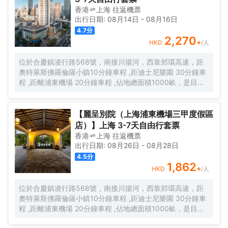
香港
上海
往返
機票
出行日期:
08月14日
-
08月16日
4.7
分
2,270
+
HKD
/人
位於合慶鎮凌行路568號，南接川揚河，西靠郊環高速，距
奧特萊斯佛羅倫薩小鎮10分鐘車程 ,距迪士尼樂園 30分鐘車
程 ,距離浦東機場 20分鐘車程 ,佔地總面積1000畝，是目前
離市中心最近的生態農業休閒園區之一。有”浦東的後花園“的
美譽，集娛樂休閒、餐飲美食、會議會務、拓展訓練、團建
培訓於一體的綜合度假景區。 酒店整體以蘇式園林為主調，
【麗呈別院（上海浦東機場三甲度假區
精緻、古樸的四合院酒店 古色古香、花草蘢葱、鳥語花香 配
店）】上海 3-7天自由行套票
以現代化的設施以及標準化、人性化的服務。
香港
上海
往返
機票
出行日期:
08月26日
-
08月28日
4.5
分
1,862
+
HKD
/人
位於合慶鎮凌行路568號，南接川揚河，西靠郊環高速，距
奧特萊斯佛羅倫薩小鎮10分鐘車程 ,距迪士尼樂園 30分鐘車
程 ,距離浦東機場 20分鐘車程 ,佔地總面積1000畝，是目前
離市中心最近的生態農業休閒園區之一。有”浦東的後花園“的